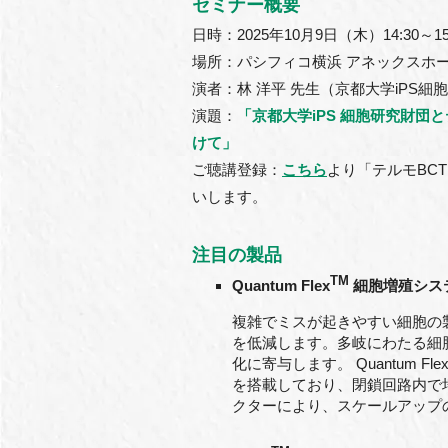
セミナー概要
日時：2025年10月9日（木）14:30～15
場所：パシフィコ横浜 アネックスホール
演者：林 洋平 先生（京都大学iPS細
演題：
「京都大学iPS 細胞研究財団
けて」
ご聴講登録：
こちら
より「テルモBC
いします。
注目の製品
TM
Quantum Flex
細胞増殖シス
複雑でミスが起きやすい細胞の
を低減します。多岐にわたる細
化に寄与します。 Quantum 
を搭載しており、閉鎖回路内で
クターにより、スケールアップ