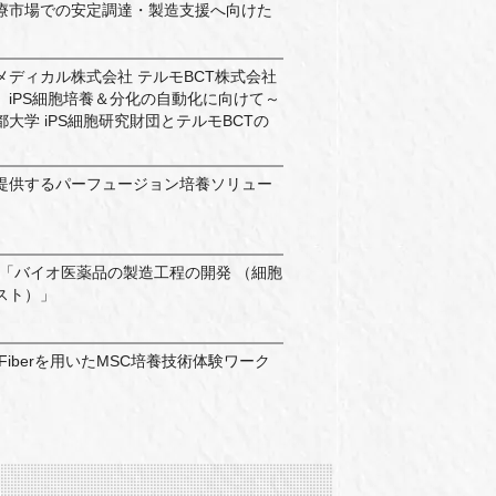
療市場での安定調達・製造支援へ向けた
メディカル株式会社 テルモBCT株式会社
】iPS細胞培養＆分化の自動化に向けて～
大学 iPS細胞研究財団とテルモBCTの
提供するパーフュージョン培養ソリュー
習「バイオ医薬品の製造工程の開発 （細胞
スト）」
llFiberを用いたMSC培養技術体験ワーク