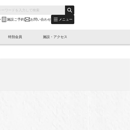
メニュー
ー
施設ご予約
お問い合わせ
特別会員
施設・アクセス
's "LINK-BioBAY TOKYO"？
s LINK-J WEST
申し込み
ご予約
(News Letter)
特別会員開催
ニュース・事業紹介
内容
橋コラム
出展・参加
イベント
B日本橋エリアについて