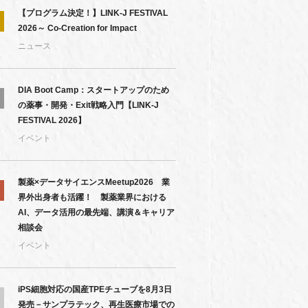
【プログラム決定！】LINK-J FESTIVAL
2026～ Co-Creation for Impact
ニュース
DIA Boot Camp：スタートアップのため
の薬事・開発・Exit戦略入門【LINK-J
FESTIVAL 2026】
イベント
製薬×データサイエンスMeetup2026 業
界外出身者も活躍！ 製薬業界における
AI、データ活用の最先端、講演＆キャリア
相談会
イベント
iPS細胞対応の国産TPEチューブを8月3日
発売－サンプラテック、再生医療市場での