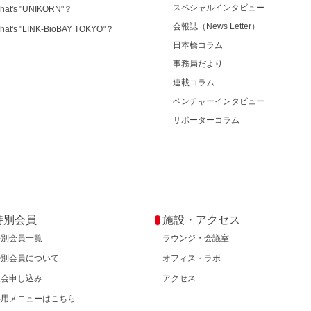
スペシャルインタビュー
hat's "UNIKORN"？
会報誌（News Letter）
hat's "LINK-BioBAY TOKYO"？
日本橋コラム
事務局だより
連載コラム
ベンチャーインタビュー
サポーターコラム
特別会員
施設・アクセス
特別会員一覧
ラウンジ・会議室
特別会員について
オフィス・ラボ
入会申し込み
アクセス
専用メニューはこちら