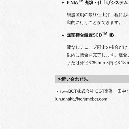
TM
FINIA
充填・仕上げシステム
細胞製剤の最終仕上げ工程にお
動的に行うことができます。
TM
無菌接合装置SCD
IIB
液なしチューブ同士の接合だけ
以内に接合を完了します。適合チュ
または外径6.35 mm ×内径3.18 
お問い合わせ先
テルモBCT株式会社 CGT事業　田中 
jun.tanaka@terumobct.com