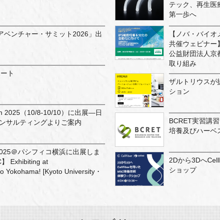
テック、再生医
第一歩へ
ベンチャー・サミット2026」出
【ノバ・バイオ
共催ウェビナー
公益財団法人京都
取り組み
ポート
ザルトリウスが
ション
n 2025（10/8-10/10）に出展—日
BCRET実習講
コンサルティングよりご案内
培養及びハーベ
pan2025＠パシフィコ横浜に出展しま
2Dから3DへCe
hibiting at
ショップ
o Yokohama! [Kyoto University・