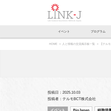
一般社団法人LI
イベント
プログラム
FAQ
イベントお知らせメール登録
HOME
人と情報の交流掲示板一覧
【テルモ
イベント一覧
インタビュー・コラム一覧
ニュース一覧
Out of Box相談室
理事長挨拶
特別会員一覧
ラウンジ・会議室
LINK-J主催・共催
スペシャルインタビュー
トピック
特別
プレ
国内外連携
専用メニューはこちら
アクセス
LINK-J協賛・協力
連載コラム
メディア情報
出展
海外
組織概要
過去イベント
事務局だより
アクセラレーション
マイ
イベ
投稿日：2025.10.03
協賛・協力
施設
投稿者：テルモBCT株式会社
イベント
BioJapan
細胞培