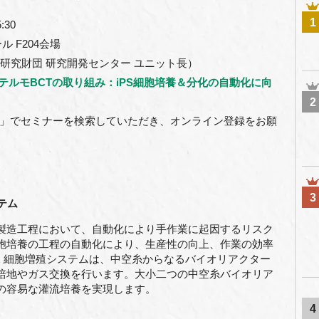
1
:30
 F204会場
胞研究財団 研究開発センター ユニット長）
とテルモBCTの取り組み：iPS細胞培養＆分化の自動化に向
2
T」でセミナーを検索していただき、オンライン登録をお願
3
テム
製造工程において、自動化により手作業に起因するリスク
胞培養の工程の自動化により、生産性の向上、作業の効率
Flex 細胞増殖システムは、中空糸からなるバイオリアクター
培地やガス交換を行います。大小二つの中空糸バイオリア
の容易な灌流培養を実現します。
4