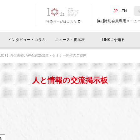
NK-J／LINK-J
JP
／
EN
特別会員専用メニュ
インタビュー・コラム
ニュース・掲示板
LINK-Jを知る
BCT】再生医療JAPAN2025出展・セミナー開催のご案内
イベントレポート一覧
人と情報の交流掲示板一覧
What's "UNIKORN"？
Why in Nihonbashi
特別会員について
オフィス・ラボ
What
What’
入会
施設
会員開催
スリリース
ベンチャーインタビュー
LINK-J主催・共催
会員プレスリリース
会報誌 
サポーター紹介
事業
人と情報の交流掲示板
閉じる
・参加
関連
サポーターコラム
LINK-J協賛・協力
募集
日本
パンフレット
GT
ページ
ント告知
養