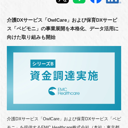
新規登録
介護DXサービス「OwlCare」および保育DXサービ
イベント
ス「ベビモニ」の事業展開を本格化、データ活用に
向けた取り組みも開始
プログラム
インタビュー・コラム
ニュース・掲示板
LINK-Jを知る
特別会員
施設・アクセス
介護DXサービス「OwlCare」および保育DXサービス「ベビ
モニ」を提供するEMC Healthcare株式会社（本社：東京都