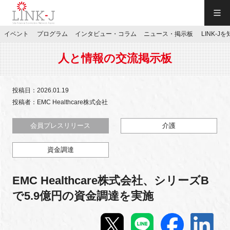
一般社団法人LINK-J／LINK-J
イベント
プログラム
インタビュー・コラム
ニュース・掲示板
LINK-J
JP
／
EN
人と情報の交流掲示板
投稿日：2026.01.19
投稿者：EMC Healthcare株式会社
特別会員専用メニュー
会員プレスリリース
介護
資金調達
施設ご予約
EMC Healthcare株式会社、シリーズB
お問い合わせ
で5.9億円の資金調達を実施
マイページ