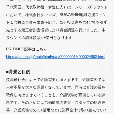
FAQ
千代田区、代表取締役：伊達仁人）は、シリーズBラウンド
において、株式会社タウンズ、SUWASHIN地域応援ファン
イベントお知らせメール登録
ド１号投資事業有限責任組合、既存投資家を含む7社を引受
先とする第三者割当増資により資金調達を行いました。本
ラウンドの調達額は5.9億円となります。
PR TIMES記事はこちら
https://prtimes.jp/main/html/rd/p/000000019.000024862.html
■背景と目的
超高齢社会によって介護需要が増大する中、介護業界では
人材不足が大きな課題となっています。同時に介護の質を
確保し向上させていくことも、介護現場が直面している課
題です。そのためには労働環境の改善・スタッフの処遇改
善・介護業務でのICT活用などに業界全体で取り組んでいく