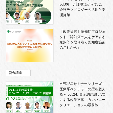
vol.06：介護現場から学ぶ、
介護テクノロジーの活用と支
援施策
【政策提言】認知症プロジェ
クト「認知症の人をケアする
家族等を取り巻く認知症施策
のこれから」
資金調達
MEDISOセミナーシリーズ～
医療系ベンチャーの壁を超え
る～ vol.24. 資金調達編：VC
による起業支援、カンパニー
クリエーションの最前線