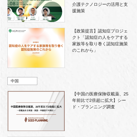
介護テクノロジーの活用と支
援施策
【政策提言】認知症プロジェ
クト「認知症の人をケアする
家族等を取り巻く認知症施策
のこれから」
中国
【中国の医療保険収載薬、25
年前比で2倍超に拡大】シー
ド・プランニング調査