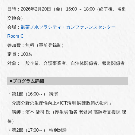
日時：2026年2月20日（金） 16:00 ～ 18:00（終了後、名刺
交換会）
会場：
御茶ノ水ソラシティ・カンファレンスセンター
閉じる
Room C
参加費：無料（事前登録制）
定員：100名
対象：一般企業、介護事業者、自治体関係者、報道関係者
■プログラム詳細
・第1部（16:00～） 講演
「介護分野の生産性向上×ICT活用 関連政策の動向」
講師：濱本 健司 氏（厚生労働省 老健局 高齢者支援課 課
長）
・第2部（17:00～） 特別対談