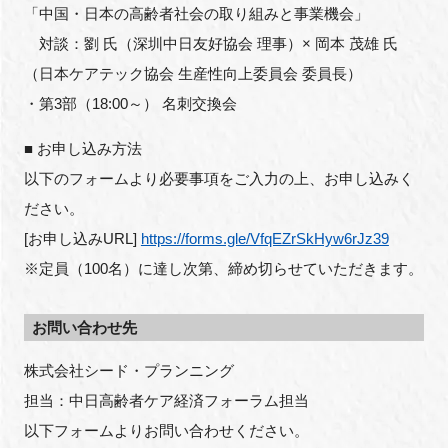
「中国・日本の高齢者社会の取り組みと事業機会」
対談：劉 氏（深圳中日友好協会 理事）× 岡本 茂雄 氏
（日本ケアテック協会 生産性向上委員会 委員長）
・第3部（18:00～） 名刺交換会
■ お申し込み方法
以下のフォームより必要事項をご入力の上、お申し込みく
ださい。
[お申し込みURL]
https://forms.gle/VfqEZrSkHyw6rJz39
※定員（100名）に達し次第、締め切らせていただきます。
お問い合わせ先
株式会社シード・プランニング
担当：中日高齢者ケア経済フォーラム担当
以下フォームよりお問い合わせください。