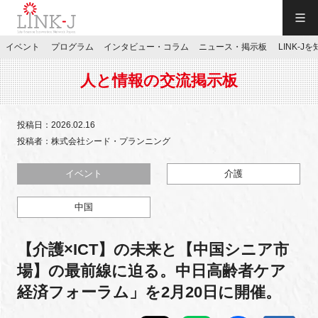
一般社団法人LINK-J／LINK-J
イベント
プログラム
インタビュー・コラム
ニュース・掲示板
LINK-J
JP
／
EN
人と情報の交流掲示板
投稿日：2026.02.16
投稿者：株式会社シード・プランニング
特別会員専用メニュー
イベント
介護
中国
施設ご予約
【介護×ICT】の未来と【中国シニア市
お問い合わせ
場】の最前線に迫る。中日高齢者ケア
経済フォーラム」を2月20日に開催。
マイページ