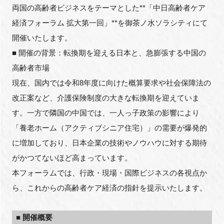
両国の高齢者ビジネスをテーマとした**「中日高齢者ケア
FAQ
経済フォーラム 拡大第一回」**を御茶ノ水ソラシティにて
開催いたします。
イベントお知らせメール登録
■ 開催の背景：転換期を迎える日本と、急膨張する中国の
高齢者市場
現在、国内では令和8年度に向けた概算要求や社会保障法の
改正案など、介護保険制度の大きな転換期を迎えていま
す。一方で隣国の中国では、一人っ子政策の影響により
「養老ホーム（アクティブシニア住宅）」の需要が爆発的
に増加しており、日本企業の技術やノウハウに対する期待
がかつてないほど高まっています。
本フォーラムでは、行政・現場・国際ビジネスの各視点か
ら、これからの高齢者ケア経済の指針を提示いたします。
■ 開催概要