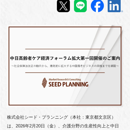
新規登録
イベント
プログラム
インタビュー・コラム
ニュース・掲示板
LINK-Jを知る
特別会員
株式会社シード・プランニング（本社：東京都文京区）
施設・アクセス
は、2026年2月20日（金）、介護分野の生産性向上と中日