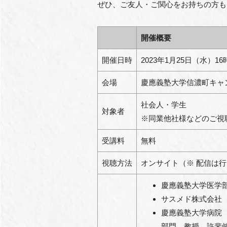
ぜひ、ご友人・ご関心をお持ちの方も
開催概要
開催日時
20
23
年
1
月
25
日（水）
16
会場
慶應義塾大学信濃町キャ
社会人・学生
対象者
※同業他社様などのご視
受講料
無料
視聴方法
オンサイト（※ 配信は
慶應義塾大学医学
サスメド株式会社 
慶應義塾大学病院
部門 教授 許斐健