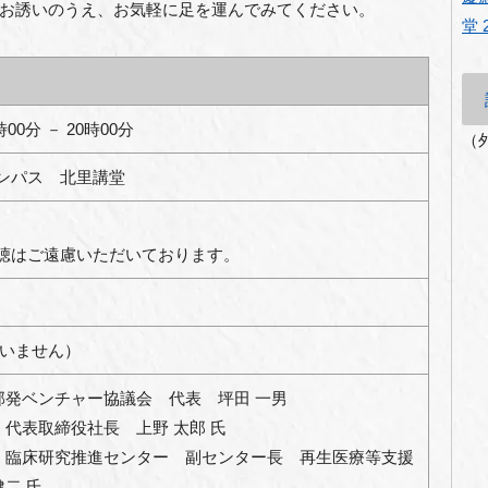
お誘いのうえ、お気軽に足を運んでみてください。
堂
時
00
分 －
20
時
00
分
（
ンパス 北里講堂
聴はご遠慮いただいております。
行いません）
部発ベンチャー協議会 代表 坪田 一男
代表取締役社長 上野 太郎 氏
 臨床研究推進センター 副センター長 再生医療等支援
二 氏