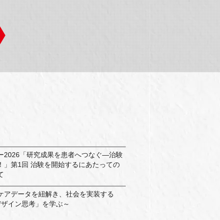
ー2026「研究成果を患者へつなぐ―治験
！」第1回 治験を開始するにあたっての
いて
ケアデータを紐解き、社会を実装する
デザイン思考」を学ぶ～