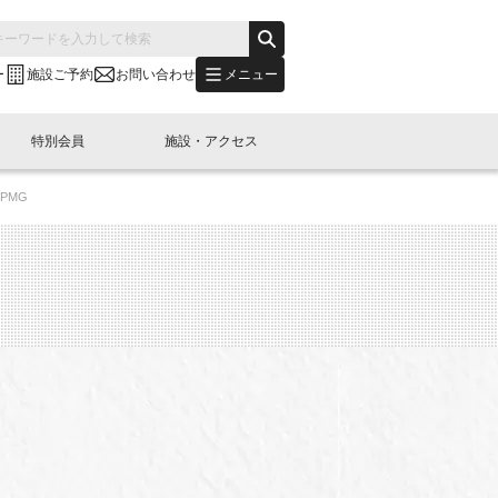
メニュー
ー
施設ご予約
お問い合わせ
特別会員
施設・アクセス
PMG
's "LINK-BioBAY TOKYO"？
s LINK-J WEST
申し込み
ご予約
(News Letter)
特別会員開催
ニュース・事業紹介
内容
橋コラム
出展・参加
イベント
B日本橋エリアについて