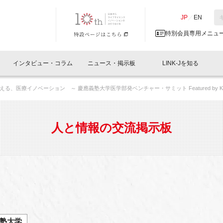
NK-J／LINK-J
JP
／
EN
特別会員専用メニュ
インタビュー・コラム
ニュース・掲示板
LINK-Jを知る
える、医療イノベーション ～ 慶應義塾大学医学部発ベンチャー・サミット Featured by K
イベントレポート一覧
人と情報の交流掲示板一覧
What's "UNIKORN"？
Why in Nihonbashi
特別会員について
オフィス・ラボ
What
What’
入会
施設
会員開催
スリリース
ベンチャーインタビュー
LINK-J主催・共催
会員プレスリリース
会報誌 
サポーター紹介
事業
人と情報の交流掲示板
閉じる
・参加
関連
サポーターコラム
LINK-J協賛・協力
募集
日本
パンフレット
GT
ページ
ント告知
塾大学