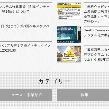
システム強化事業（創薬ベンチャ
【無料ウェビナ
（第14回）について
ム慶應拠点教育
基本原則』～マ
の核心～」
1日(火)まで】第8回ヘルスケアベ
Health Co
デジタル化の概
INK-Jアカデミア発メドテックイノ
【慶應義塾スタ
2026始動
究プログラム（
ラム）令和8年
カテゴリー
ニュース・事業紹介
募集