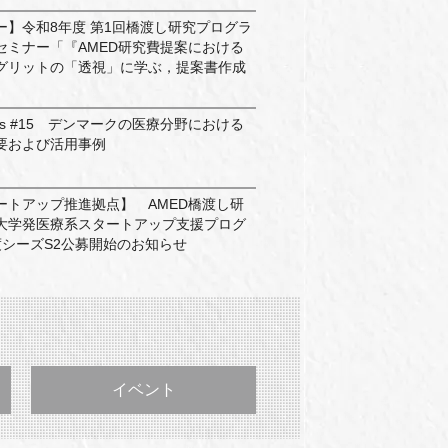
ー】令和8年度 第1回橋渡し研究プログラ
セミナー「『AMED研究費提案における
グリットの「透視」に学ぶ，提案書作成
mmons #15 デンマークの医療分野における
要および活用事例
ートアップ推進拠点】 AMED橋渡し研
大学発医療系スタートアップ支援プログ
度シーズS2公募開始のお知らせ
イベント