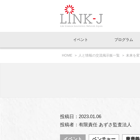
一般社団法人LI
イベント
プログラム
FAQ
イベントお知らせメール登録
HOME
人と情報の交流掲示板一覧
未来を変
イベント一覧
インタビュー・コラム一覧
ニュース一覧
Out of Box相談室
理事長挨拶
特別会員一覧
ラウンジ・会議室
LINK-J主催・共催
スペシャルインタビュー
トピック
特別
プレ
国内外連携
専用メニューはこちら
アクセス
LINK-J協賛・協力
連載コラム
メディア情報
出展
海外
組織概要
過去イベント
事務局だより
アクセラレーション
マイ
イベ
投稿日：2023.01.06
協賛・協力
施設
投稿者：有限責任 あずさ監査法人
イベント
ベンチャー
慶應義