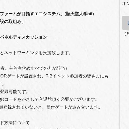
オ
ファームが目指すエコシステム」(順天堂大学aif)
設の取組み」
（
パネルディスカッション
とネットワーキングを実施致します。
加者、主催者含めすべての方が該当）
QRゲートが設置され、TIBイベント参加者の皆さまにも
す。
ら登録可能です。
でQRコードをかざして入退館頂く必要がございます。
/会員登録されていないと、受付ゲートが込み合います。
ロード方法について