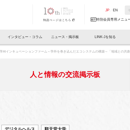
NK-J／LINK-J
JP
／
EN
特別会員専用メニュ
インタビュー・コラム
ニュース・掲示板
LINK-Jを知る
学AIインキュベーションファーム～学外を巻き込んだエコシステムの構築～「地域との共
イベントレポート一覧
人と情報の交流掲示板一覧
What's "UNIKORN"？
Why in Nihonbashi
特別会員について
オフィス・ラボ
What
What’
入会
施設
会員開催
スリリース
ベンチャーインタビュー
LINK-J主催・共催
会員プレスリリース
会報誌 
サポーター紹介
事業
人と情報の交流掲示板
閉じる
・参加
関連
サポーターコラム
LINK-J協賛・協力
募集
日本
パンフレット
GT
ページ
ント告知
デジタルヘルス
順天堂大学