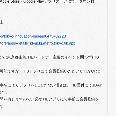
e Store・Google Playアプリストアにて、ダウンロー
以上
pp/tokyo-innovation-base/id6479402728
tore/apps/details?id=jp.lg.metro.tokyo.tib.app
て(東京都主催/TIBパートナー主催のイベント問わず)TIB
も可能ですが、TIBアプリにて会員登録いただいた方がQRコ
情によりアプリをDLできない場合は、TIB受付にて1DAY
ます。
間を有しますので、必ずTIBアプリにて事前に会員登録を
す。