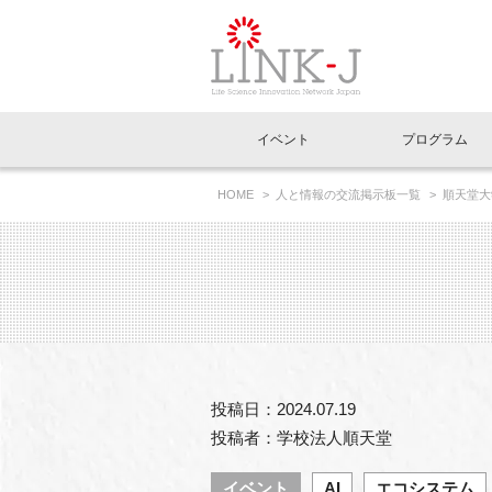
一般社団法人LI
イベント
プログラム
FAQ
イベントお知らせメール登録
HOME
人と情報の交流掲示板一覧
順天堂大
イベント一覧
インタビュー・コラム一覧
ニュース一覧
Out of Box相談室
理事長挨拶
特別会員一覧
ラウンジ・会議室
LINK-J主催・共催
スペシャルインタビュー
トピック
特別
プレ
国内外連携
専用メニューはこちら
アクセス
LINK-J協賛・協力
連載コラム
メディア情報
出展
海外
組織概要
過去イベント
事務局だより
アクセラレーション
マイ
イベ
投稿日：2024.07.19
協賛・協力
施設
投稿者：学校法人順天堂
イベント
AI
エコシステム