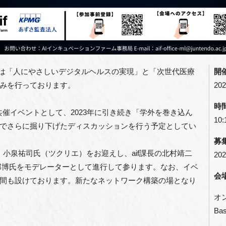
は「人にやさしいデジタルヘルスの実現」と「次世代医療
開
みを行っております。
202
時
の共催イベントとして、2023年に引き続き「学外を巻き込ん
10:
でさらに掘り下げたディスカッションを行う予定としてい
募
、小泉祐司氏（ツクリエ）をお迎えし、aif課長の北村靖二
202
阿部博氏をモデレーターとして進行して参ります。
なお、イベ
会
間も設けております。新たなネットワーク構築の場となり
オン
Ba