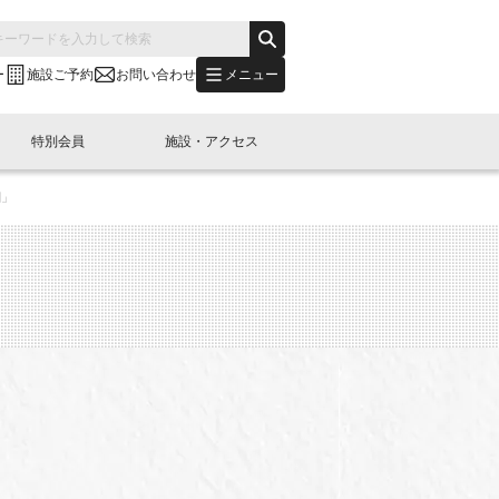
メニュー
ー
施設ご予約
お問い合わせ
特別会員
施設・アクセス
創」
's "LINK-BioBAY TOKYO"？
s LINK-J WEST
申し込み
ご予約
(News Letter)
特別会員開催
ニュース・事業紹介
内容
橋コラム
出展・参加
イベント
B日本橋エリアについて