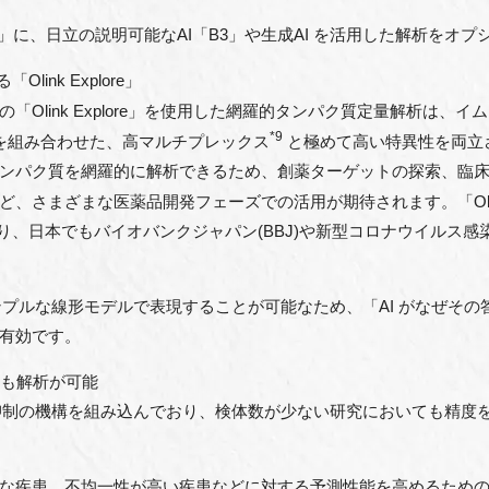
lore」に、⽇⽴の説明可能なAI「B3」や⽣成AI を活⽤した解析を
link Explore」
link Explore」を使⽤した網羅的タンパク質定量解析は、イ
*9
を組み合わせた、⾼マルチプレックス
と極めて⾼い特異性を両⽴
ンパク質を網羅的に解析できるため、創薬ターゲットの探索、臨
さまざまな医薬品開発フェーズでの活⽤が期待されます。「Olink E
り、⽇本でもバイオバンクジャパン(BBJ)や新型コロナウイルス
プルな線形モデルで表現することが可能なため、「AI がなぜその
有効です。
ても解析が可能
制の機構を組み込んでおり、検体数が少ない研究においても精度
な疾患、不均⼀性が⾼い疾患などに対する予測性能を⾼めるための