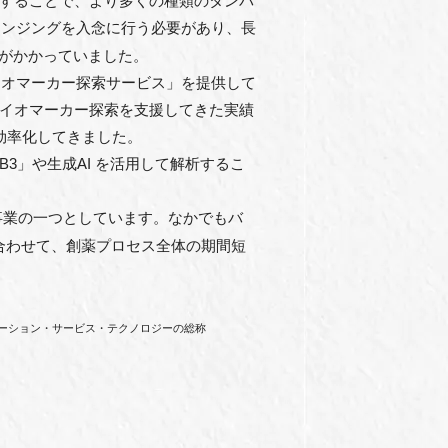
活⽤することで、より多くの種類のタンパ
レンジングを⼊念に⾏う必要があり、⻑
がかかっていました。
Pharma/バイオマーカー探索サービス」を提供して
やバイオマーカー探索を⽀援してきた実績
て効率化してきました。
B3」や⽣成AI を活⽤して解析するこ
事業の⼀つとしています。なかでもバ
み合わせて、創薬プロセス全体の期間短
ューション・サービス・テクノロジーの総称