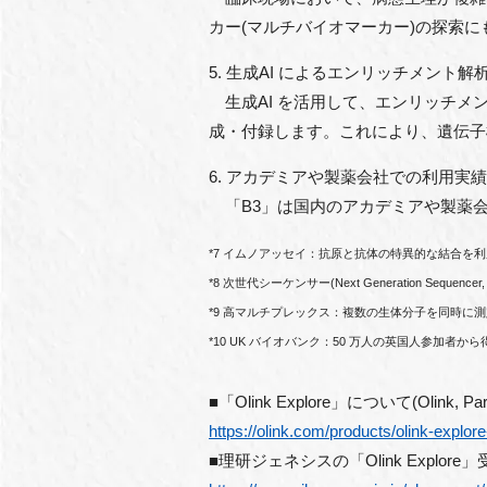
カー(マルチバイオマーカー)の探索
5. ⽣成AI によるエンリッチメント
⽣成AI を活⽤して、エンリッチメ
成・付録します。これにより、遺伝⼦
6. アカデミアや製薬会社での利⽤実績
「B3」は国内のアカデミアや製薬
*7 イムノアッセイ：抗原と抗体の特異的な結合を
*8 次世代シーケンサー(Next Generation Se
*9 ⾼マルチプレックス：複数の⽣体分⼦を同時に
*10 UK バイオバンク：50 万⼈の英国⼈参
■「Olink Explore」について(Olink, Part 
https://olink.com/products/olink-explore
■理研ジェネシスの「Olink Explo