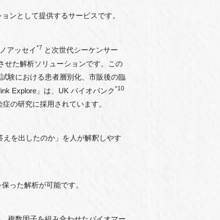
オプションとして提供するサービスです。
*7
ムノアッセイ
と次世代シーケンサー
させた解析ソリューションです。この
床試験における患者層別化、市販後の臨
*10
xplore」は、UK バイオバンク
感染症の研究に採⽤されています。
答えを出したのか」を⼈が解釈しやす
を保った解析が可能です。
、複数因⼦を組み合わせたバイオマー