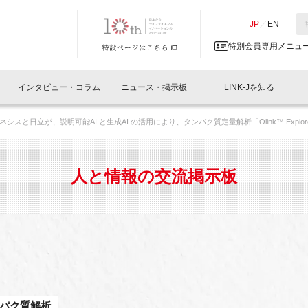
NK-J／LINK-J
JP
／
EN
特別会員専用メニュ
インタビュー・コラム
ニュース・掲示板
LINK-Jを知る
ネシスと⽇⽴が、説明可能AI と⽣成AI の活⽤により、タンパク質定量解析「Olink™ Exp
イベントレポート一覧
人と情報の交流掲示板一覧
What's "UNIKORN"？
Why in Nihonbashi
特別会員について
オフィス・ラボ
What
What’
入会
施設
会員開催
スリリース
ベンチャーインタビュー
LINK-J主催・共催
会員プレスリリース
会報誌 
サポーター紹介
事業
人と情報の交流掲示板
閉じる
・参加
関連
サポーターコラム
LINK-J協賛・協力
募集
日本
パンフレット
GT
ページ
ント告知
パク質解析