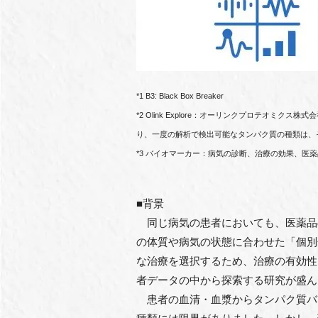
*1 B3: Black Box Breaker
*2 Olink Explore：オーリンクプロテオミクス株
り、⼀度の解析で検出可能なタンパク質の種類は、それ
*3 バイオマーカー：病気の診断、治療の効果、医
■背景
同じ病気の患者においても、医薬品
の体質や病気の状態に合わせた「個別
な治療を選択するため、治療の有効性
者データの中から探索する研究が盛ん
患者の⾎清・⾎漿からタンパク質バ