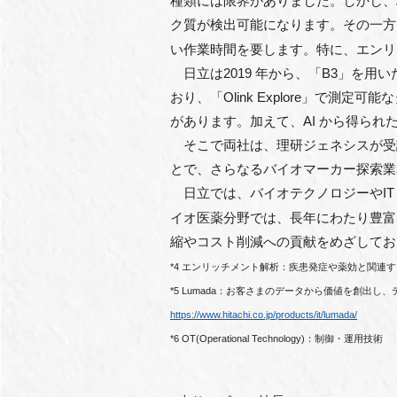
種類には限界がありました。しかし、理
ク質が検出可能になります。その⼀⽅
い作業時間を要します。特に、エンリ
⽇⽴は2019 年から、「B3」を⽤いた
おり、「Olink Explore」
があります。加えて、AI から得られ
そこで両社は、理研ジェネシスが受託サー
とで、さらなるバイオマーカー探索業
⽇⽴では、バイオテクノロジーやIT
イオ医薬分野では、⻑年にわたり豊富
縮やコスト削減への貢献をめざしてお
*4 エンリッチメント解析：疾患発症や薬効と関連
*5 Lumada：お客さまのデータから価値を創
https://www.hitachi.co.jp/products/it/lumada/
*6 OT(Operational Technology)：制御・運⽤技術