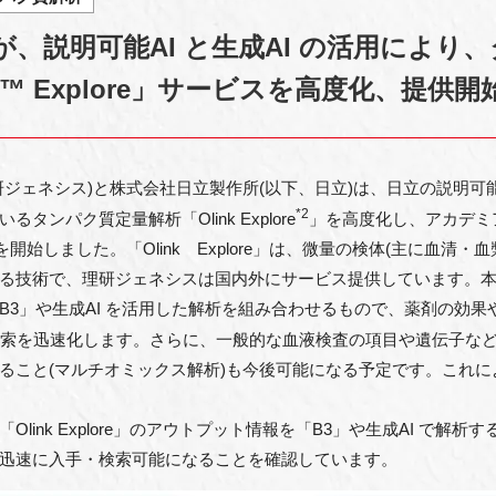
、説明可能AI と⽣成AI の活⽤により、
k™ Explore」サービスを⾼度化、提供開
ジェネシス)と株式会社⽇⽴製作所(以下、⽇⽴)は、⽇⽴の説明可能な
*2
ンパク質定量解析「Olink Explore
」を⾼度化し、アカデミ
開始しました。「Olink Explore」は、微量の検体(主に⾎清・
きる技術で、理研ジェネシスは国内外にサービス提供しています。本サービス
B3」や⽣成AI を活⽤した解析を組み合わせるもので、薬剤の効
索を迅速化します。さらに、⼀般的な⾎液検査の項⽬や遺伝⼦な
ること(マルチオミックス解析)も今後可能になる予定です。これ
「Olink Explore」のアウトプット情報を「B3」や⽣成AI で解
迅速に⼊⼿・検索可能になることを確認しています。