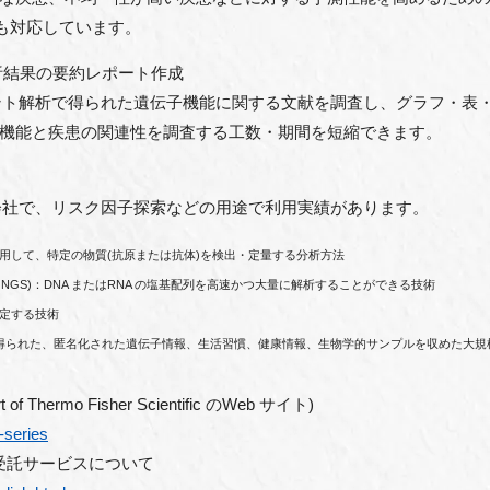
にも対応しています。
解析結果の要約レポート作成
ント解析で得られた遺伝⼦機能に関する⽂献を調査し、グラフ・表
機能と疾患の関連性を調査する⼯数・期間を短縮できます。
会社で、リスク因⼦探索などの⽤途で利⽤実績があります。
利⽤して、特定の物質(抗原または抗体)を検出・定量する分析⽅法
quencer, NGS)：DNA またはRNA の塩基配列を⾼速かつ⼤量に解析することができる技術
測定する技術
加者から得られた、匿名化された遺伝⼦情報、⽣活習慣、健康情報、⽣物学的サンプルを収めた
of Thermo Fisher Scientific のWeb サイト)
-series
re」受託サービスについて