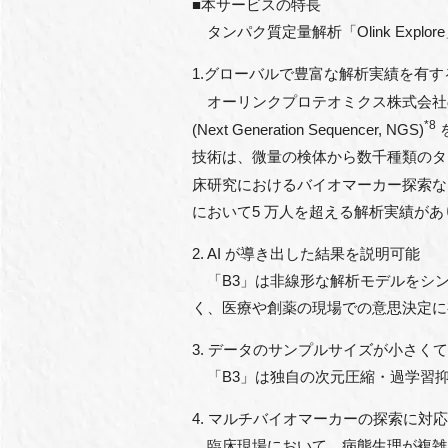
■本サービスの特⻑
タンパク質定量解析「Olink Exp
1.グローバルで豊富な解析実績を有する「O
オーリンクプロテオミクス株式会社の「O
*8
(Next Generation Sequencer, NGS)
技術は、微量の検体から数千種類のタ
床研究におけるバイオマーカー探索など、
において5 万⼈を超える解析実績があ
2. AI が導き出した結果を説明可能
「B3」は⾮線形な解析モデルをシン
く、医療や創薬の現場での意思決定に
3. データのサンプルサイズが⼩さく
「B3」は独⾃の次元圧縮・過学習抑
4. マルチバイオマーカーの探索に対応
臨床現場において、病態⽣理が複雑