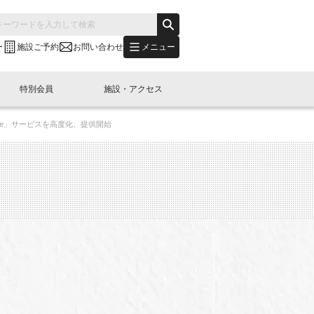
メニュー
ー
施設ご予約
お問い合わせ
特別会員
施設・アクセス
lore」サービスを⾼度化、提供開始
's "LINK-BioBAY TOKYO"？
s LINK-J WEST
申し込み
ご予約
(News Letter)
特別会員開催
ニュース・事業紹介
内容
橋コラム
出展・参加
イベント
B日本橋エリアについて