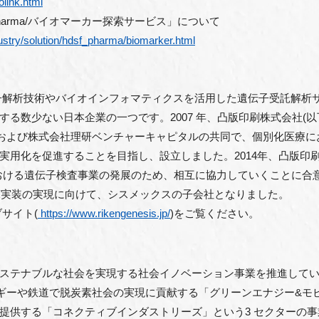
olink.html
ion for Pharma/バイオマーカー探索サービス」について
ndustry/solution/hdsf_pharma/biomarker.html
解析技術やバイオインフォマティクスを活⽤した遺伝⼦受託解析
する数少ない⽇本企業の⼀つです。
2007 年、凸版印刷株式会社
)および株式会社理研ベンチャーキャピタルの共同で、個別化医療
実⽤化を促進することを⽬指し、設⽴しました。2014年、凸版印
おける遺伝⼦検査事業の発展のため、相互に協⼒していくことに合
臨床実装の実現に向けて、シスメックスの⼦会社となりました。
サイト(
https://www.rikengenesis.jp/
)をご覧ください。
テナブルな社会を実現する社会イノベーション事業を推進していま
ギーや鉄道で脱炭素社会の実現に貢献する「グリーンエナジー&モ
供する「コネクティブインダストリーズ」という3 セクターの事業体