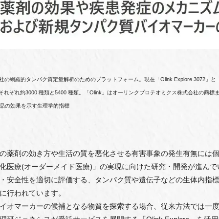
式会社の網羅的タンパク質定量解析のためのプラットフォーム。現在「Olink Explore 3072」と「Ol
ぞれ約3000 種類と5400 種類。「Olink」はオーリンクプロテオミクス株式会社の商
薬品の効果を⽰す⽣理学的指標
の薬剤の効き⽅や⽣活の質を悪化させる有害事象の発⽣有無には個
化医療(オーダーメイド医療)」の実現に向けた研究・開発が進ん
・安全性を適切に評価する、タンパク質や遺伝⼦などの⽣体内指
に⾏われています。
イオマーカーの候補となる物質を探索する場合、従来⽅法では⼀度