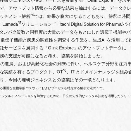
研ジェネシスが受託サービスを展開する「Olink Explore」を
で、アウトプット情報から必要な結果を抽出するには、データク
*4
ッチメント解析
では、結果が膨⼤になることもあり、解釈に時間
*5
Lumada
ソリューション「Hitachi Digital Solution for 
で測定可能なタンパク質数と同程度の⼤量のデータをもとにした遺伝⼦機能
た遺伝⼦機能と疾患の関連性を調査する作業を、⽣成AI を活⽤し
ビスを展開する「Olink Explore」のアウトプットデータに「
務の⽀援が可能になると考え、協業を開始しました。
 の進展、および⾼齢化社会の到来に伴い、ヘルスケア分野を注⼒
*6
な実績を有するプロダクト、OT
、IT とドメインナレッジを組
り、今回の理研ジェネシスとの協業はその⼀環となります。
する重要な⽣物学的パスウェイおよびプロセスを特定する解析⽅法の１つ。
出し、デジタルイノベーションを加速するための、⽇⽴の先進的なデジタル技術を活⽤したソリ