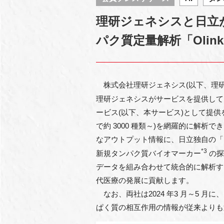
理研ジェネシスと⽇⽴が
パク質定量解析「Olin
株式会社理研ジェネシス(以下、理研
理研ジェネシスがサービスを提供しているタ
ービス(以下、本サービス)として提供を
で約 3000 種類～)を網羅的に解析で
なアウトプット情報に、⽇⽴独⾃の「
*3
新規タンパク質バイオマーカー
の探
データを組み合わせて統合的に解析す
代医療の発展に貢献します。
なお、両社は2024 年3 ⽉～5 ⽉に、
ぱく質の相互作⽤の情報が従来よりも