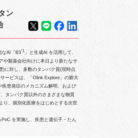
タン
始
*1
AI「B3
」と⽣成AI を活⽤して、
アや製薬会社向けに本⽇より新たなサ
⾎漿)に対し、多数のタンパク質(現時点
は、「Olink Explore」の膨⼤
果や疾患発症のメカニズム解明、および
ど、タンパク質以外のさまざまな物質
により、個別化医療をはじめとする次世
析するPoC を実施し、疾患と遺伝⼦・たん