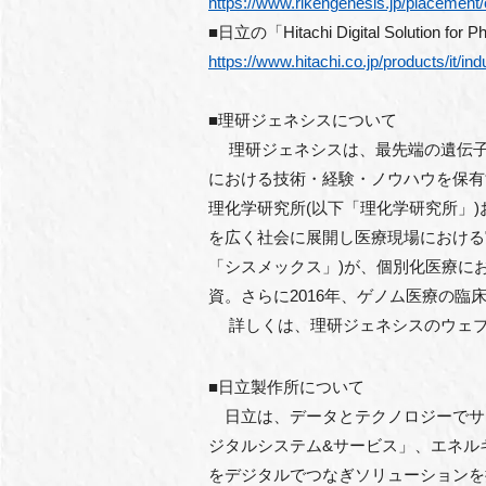
https://www.rikengenesis.jp/placement/
■⽇⽴の「Hitachi Digital Solut
https://www.hitachi.co.jp/products/it/i
■理研ジェネシスについて
理研ジェネシスは、最先端の遺伝⼦
における技術・経験・ノウハウを保有
理化学研究所(以下「理化学研究所」
を広く社会に展開し医療現場における
「シスメックス」)が、個別化医療に
資。さらに2016年、ゲノム医療の
詳しくは、理研ジェネシスのウェブ
■⽇⽴製作所について
⽇⽴は、データとテクノロジーでサス
ジタルシステム&サービス」、エネル
をデジタルでつなぎソリューションを提