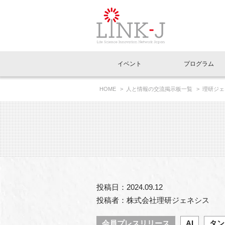
一般社団法人LI
イベント
プログラム
FAQ
イベントお知らせメール登録
HOME
人と情報の交流掲示板一覧
理研ジェ
イベント一覧
インタビュー・コラム一覧
ニュース一覧
Out of Box相談室
理事長挨拶
特別会員一覧
ラウンジ・会議室
LINK-J主催・共催
スペシャルインタビュー
トピック
特別
プレ
国内外連携
専用メニューはこちら
アクセス
LINK-J協賛・協力
連載コラム
メディア情報
出展
海外
組織概要
過去イベント
事務局だより
アクセラレーション
マイ
イベ
投稿日：2024.09.12
協賛・協力
施設
投稿者：株式会社理研ジェネシス
会員プレスリリース
AI
タン