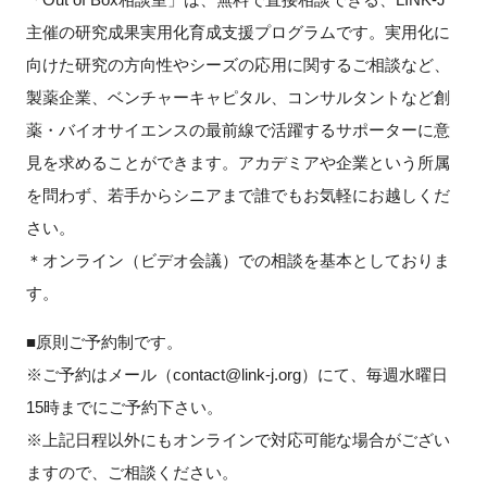
主催の研究成果実用化育成支援プログラムです。実用化に
新規登録
向けた研究の方向性やシーズの応用に関するご相談など、
製薬企業、ベンチャーキャピタル、コンサルタントなど創
イベント
薬・バイオサイエンスの最前線で活躍するサポーターに意
プログラム
見を求めることができます。アカデミアや企業という所属
を問わず、若手からシニアまで誰でもお気軽にお越しくだ
インタビュー・コラム
さい。
＊オンライン（ビデオ会議）での相談を基本としておりま
ニュース・掲示板
す。
LINK-Jを知る
■原則ご予約制です。
※ご予約はメール（contact@link-j.org）にて、毎週水曜日
特別会員
15時までにご予約下さい。
※上記日程以外にもオンラインで対応可能な場合がござい
施設・アクセス
ますので、ご相談ください。