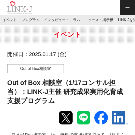
一般社団法人LINK-J／LINK-J
イベント
プログラム
インタビュー・コラム
ニュース・掲示板
LINK-J
JP
／
EN
イベント
開催日：2025.01.17 (金)
Out of Box相談室
特別会員専用メニュー
Out of Box 相談室（1/17コンサル担
施設ご予約
当）：LINK-J主催 研究成果実用化育成
支援プログラム
お問い合わせ
マイページ
「Out of Box相談室」は、無料で直接相談できる、LINK-J