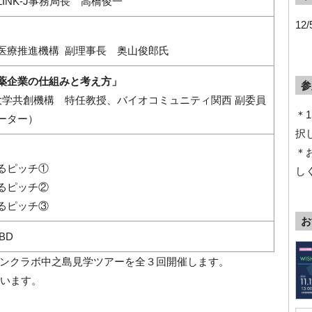
ks：LINK-J事務局長 高橋俊一
12
医療推進機構 副理事長 奥山俊郎氏
薬企業の仕組みと考え方」
参
阪大学共創機構 特任教授、バイオコミュニティ関西 副委員
＊1
ネーター）
択
＊
るピッチ①
し
るピッチ②
るピッチ③
お
TBD
ンクラボ中之島見学ツアーを全３回開催します。
行います。