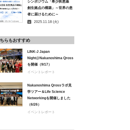
シンポジウム「希少疾患薬
創生拠点の構築」～世界の患
者に届けるために～
2025.11.18 (火)
ちらもおすすめ
LINK-J Japan
Night@Nakanoshima Qross
を開催（9/17）
イベントレポート
Nakanoshima Qrossラボ見
学ツアー＆Life Science
Networkingを開催しました
（6/26）
イベントレポート