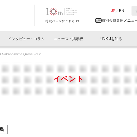
NK-J／LINK-J
JP
／
EN
特別会員専用メニュ
インタビュー・コラム
ニュース・掲示板
LINK-Jを知る
@ Nakanoshima Qross vol.2
イベントレポート一覧
人と情報の交流掲示板一覧
What's "UNIKORN"？
Why in Nihonbashi
特別会員について
オフィス・ラボ
What
What’
入会
施設
会員開催
スリリース
ベンチャーインタビュー
LINK-J主催・共催
会員プレスリリース
会報誌 
サポーター紹介
事業
イベント
閉じる
・参加
関連
サポーターコラム
LINK-J協賛・協力
募集
日本
パンフレット
GT
ページ
ント告知
島