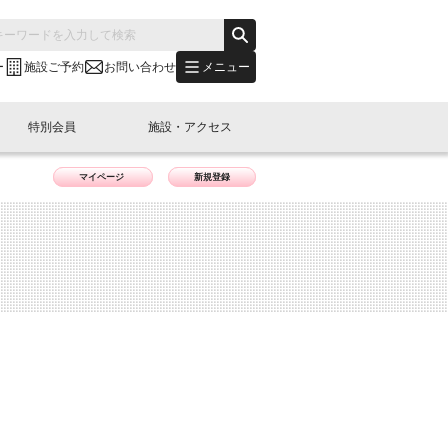
メニュー
ー
施設ご予約
お問い合わせ
特別会員
施設・アクセス
マイページ
新規登録
's "LINK-BioBAY TOKYO"？
s LINK-J WEST
申し込み
ご予約
(News Letter)
特別会員開催
ニュース・事業紹介
内容
橋コラム
出展・参加
イベント
B日本橋エリアについて