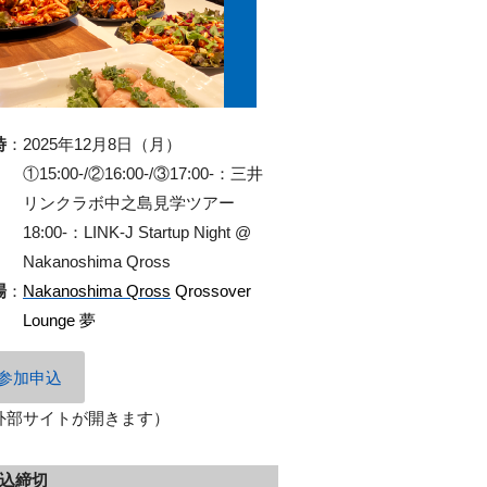
時
：
2025年12月8日（月）
①15:00-/②16:00-/③17:00-：三井
リンクラボ中之島見学ツアー
18:00-：LINK-J Startup Night @
Nakanoshima Qross
場
：
Nakanoshima Qross
Qrossover
Lounge 夢
参加申込
外部サイトが開きます）
込締切