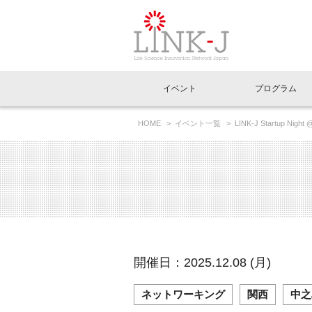
一般社団法人LI
イベント
プログラム
FAQ
イベントお知らせメール登録
HOME
イベント一覧
LINK-J Startup Night 
イベント一覧
インタビュー・コラム一覧
ニュース一覧
Out of Box相談室
理事長挨拶
特別会員一覧
ラウンジ・会議室
LINK-J主催・共催
スペシャルインタビュー
トピック
特別
プレ
国内外連携
専用メニューはこちら
アクセス
LINK-J協賛・協力
連載コラム
メディア情報
出展
海外
組織概要
過去イベント
事務局だより
アクセラレーション
マイ
イベ
開催日：2025.12.08 (月)
協賛・協力
施設
ネットワーキング
関西
中之