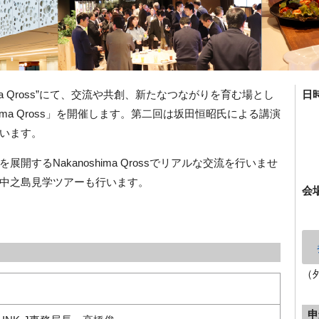
ima Qross”にて、交流や共創、新たなつながりを育む場とし
日
anoshima Qross」を開催します。第二
回は坂田恒昭氏
による講演
います。
するNakanoshima Qrossでリアルな交流を行いませ
中之島見学ツアーも行います。
会
（
申