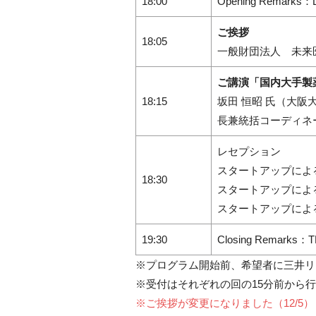
18:00
Opening Remar
ご挨拶
18:05
一般財団法人 未来
ご講演「国内大手製
18:15
坂田 恒昭 氏（大
長兼統括コーディ
レセプション
スタートアップによ
18:30
スタートアップによ
スタートアップによ
19:30
Closing Remarks：
※プログラム開始前、希望者に三井リ
※受付はそれぞれの回の15分前から
※ご挨拶が変更になりました（12/5）