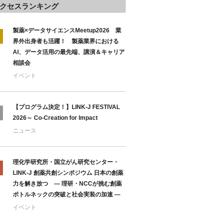
クセスランキング
製薬×データサイエンスMeetup2026 業
界外出身者も活躍！ 製薬業界における
AI、データ活用の最先端、講演＆キャリア
相談会
イベント
【プログラム決定！】LINK-J FESTIVAL
2026～ Co-Creation for Impact
ニュース
理化学研究所・国立がん研究センター・
LINK-J 創薬共創シンポジウム 日本の創薬
力を解き放つ ― 理研・NCCが挑む創薬
ボトルネックの突破と社会実装の加速 ―
イベント