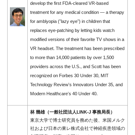
develop the first FDA-cleared VR-based
treatment for any medical condition — a therapy
for amblyopia ("lazy eye") in children that
replaces eye-patching by letting kids watch
modified versions of their favorite TV shows in a
VR headset. The treatment has been prescribed
to more than 14,000 patients by over 1,500
providers across the U.S., and Scott has been
recognized on Forbes 30 Under 30, MIT
Technology Review's Innovators Under 35, and
Modern Healthcare's 40 Under 40.
林 幾雄（一般社団法人LINK-J 事務局長）
東京大学で博士研究員を務めた後、米国メルク
社および日本の東レ株式会社で神経疾患領域の