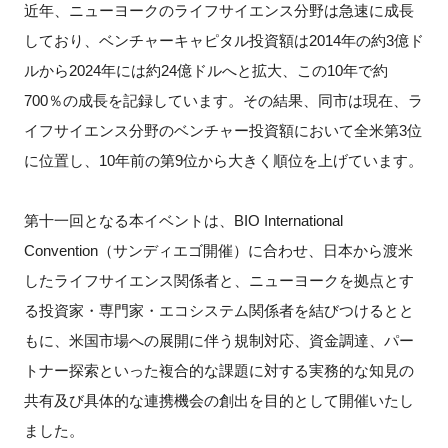
近年、ニューヨークのライフサイエンス分野は急速に成長
FAQ
しており、ベンチャーキャピタル投資額は2014年の約3億ド
ルから2024年には約24億ドルへと拡大、この10年で約
イベントお知らせメール登録
700％の成長を記録しています。その結果、同市は現在、ラ
イフサイエンス分野のベンチャー投資額において全米第3位
に位置し、10年前の第9位から大きく順位を上げています。
第十一回となる本イベントは、BIO International
Convention（サンディエゴ開催）に合わせ、日本から渡米
したライフサイエンス関係者と、ニューヨークを拠点とす
る投資家・専門家・エコシステム関係者を結びつけるとと
もに、米国市場への展開に伴う規制対応、資金調達、パー
トナー探索といった複合的な課題に対する実務的な知見の
共有及び具体的な連携機会の創出を目的として開催いたし
ました。