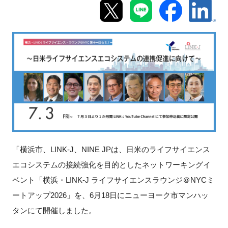
新規登録
イベント
プログラム
インタビュー・コラム
ニュース・掲示板
「横浜市、LINK-J、NINE JPは、日米のライフサイエンス
LINK-Jを知る
エコシステムの接続強化を目的としたネットワーキングイ
ベント「横浜・LINK-J ライフサイエンスラウンジ＠NYCミ
特別会員
ートアップ2026」を、6月18日にニューヨーク市マンハッ
施設・アクセス
タンにて開催しました。