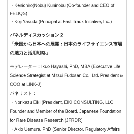
・Kenichiro(Nobu) Kuninobu (Co-founder and CEO of
FELIQS)
・Koji Yasuda (Principal at Fast Track Initiative, Inc.)
パネルディスカッション２
「米国から日本への展開：日本のライフサイエンス市場
の魅力と活用戦略」
モデレーター：Ikuo Hayashi, PhD, MBA (Executive Life
Science Strategist at Mitsui Fudosan Co., Ltd. President &
COO at LINK-J)
パネリスト：
・Norikazu Eiki (President, EIKI CONSULTING, LLC;
Founder and Member of the Board, Japanese Foundation
for Rare Disease Research (JFRDR)
・Akio Uemura, PhD (Senior Director, Regulatory Affairs