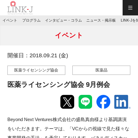
一般社団法人LINK-J／LINK-J
イベント
プログラム
インタビュー・コラム
ニュース・掲示板
LINK-J
JP
／
EN
イベント
開催日：2018.09.21 (金)
医薬ライセンシング協会
医薬品
特別会員専用メニュー
医薬ライセンシング協会 9月例会
施設ご予約
お問い合わせ
Beyond Next Ventures株式会社の
盛島真由様より基調講演
をいただきます。テーマは、「
VCからの視線で見た様々な
マイページ
事業開発の手法」を予定しております。
パネルディスカッ