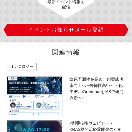
最新イベント情報を
配信
イベントお知らせメール登録
関連情報
オンコロジー
臨床予測性を高め、創薬成功
率向上へ ~外挿性高いヒト化
モデルのreadoutをIASで研究
判断へ~
<創薬技術ウェビナー＞
KRAS標的治療薬開発のため