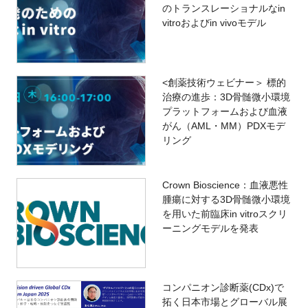
のトランスレーショナルなin
vitroおよびin vivoモデル
<創薬技術ウェビナー＞ 標的
治療の進歩：3D骨髄微小環境
プラットフォームおよび血液
がん（AML・MM）PDXモデ
リング
Crown Bioscience：血液悪性
腫瘍に対する3D骨髄微小環境
を用いた前臨床in vitroスクリ
ーニングモデルを発表
コンパニオン診断薬(CDx)で
拓く日本市場とグローバル展