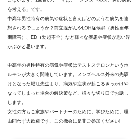
を考える」です。
新規登録
中高年男性特有の病気や症状と言えばどのような病気を連
想されるでしょうか？前立腺がんやLOH症候群（男性更年
イベント
期障害）、ED（勃起不全）など様々な疾患や症状が思い浮
プログラム
かぶかと思います。
インタビュー・コラム
中高年の男性特有の病気や症状はテストステロンというホ
ルモンが大きく関連しています。メンズヘルス外来の先駆
ニュース・掲示板
けとなった堀江先生より、病気や症状が起こるきっかけや
なってしまった場合の解決策など、様々な切り口でお話し
LINK-Jを知る
します。
特別会員
女性の方もご家族やパートナーのために、学びために、理
由問わず大歓迎です。この機会に是非ご参加ください!!
施設・アクセス