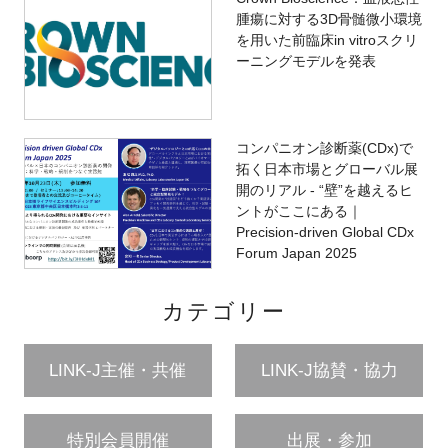
腫瘍に対する3D骨髄微小環境
を用いた前臨床in vitroスクリ
ーニングモデルを発表
コンパニオン診断薬(CDx)で
拓く日本市場とグローバル展
開のリアル - “壁”を越えるヒ
ントがここにある｜
Precision-driven Global CDx
Forum Japan 2025
カテゴリー
LINK-J主催・共催
LINK-J協賛・協力
特別会員開催
出展・参加