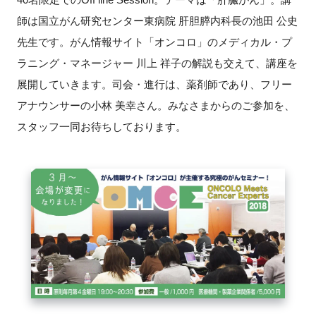
師は国立がん研究センター東病院 肝胆膵内科長の池田 公史
新規登録
先生です。がん情報サイト「オンコロ」のメディカル・プ
ラニング・マネージャー 川上 祥子の解説も交えて、講座を
イベント
展開していきます。司会・進行は、薬剤師であり、フリー
プログラム
アナウンサーの小林 美幸さん。みなさまからのご参加を、
スタッフ一同お待ちしております。
インタビュー・コラム
ニュース・掲示板
LINK-Jを知る
特別会員
施設・アクセス