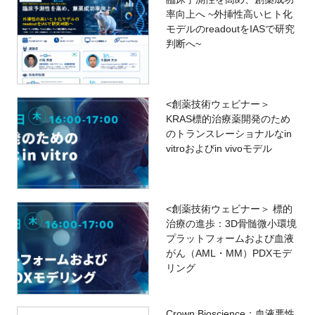
率向上へ ~外挿性高いヒト化
モデルのreadoutをIASで研究
判断へ~
<創薬技術ウェビナー＞
KRAS標的治療薬開発のため
のトランスレーショナルなin
vitroおよびin vivoモデル
<創薬技術ウェビナー＞ 標的
治療の進歩：3D骨髄微小環境
プラットフォームおよび血液
がん（AML・MM）PDXモデ
リング
Crown Bioscience：血液悪性