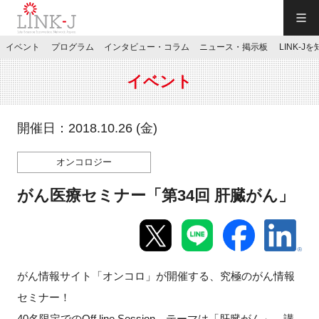
一般社団法人LINK-J／LINK-J
イベント
プログラム
インタビュー・コラム
ニュース・掲示板
LINK-J
JP
／
EN
イベント
開催日：2018.10.26 (金)
オンコロジー
特別会員専用メニュー
がん医療セミナー「第34回 肝臓がん」
施設ご予約
お問い合わせ
がん情報サイト「オンコロ」が開催する、究極のがん情報
セミナー！
マイページ
40名限定でのOff line Session。テーマは「肝臓がん」。講