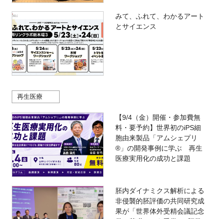
みて、ふれて、わかるアート
とサイエンス
再生医療
【9/4（金）開催・参加費無
料・要予約】世界初のiPS細
胞由来製品「アムシェプリ
®」の開発事例に学ぶ 再生
医療実用化の成功と課題
胚内ダイナミクス解析による
非侵襲的胚評価の共同研究成
果が「世界体外受精会議記念