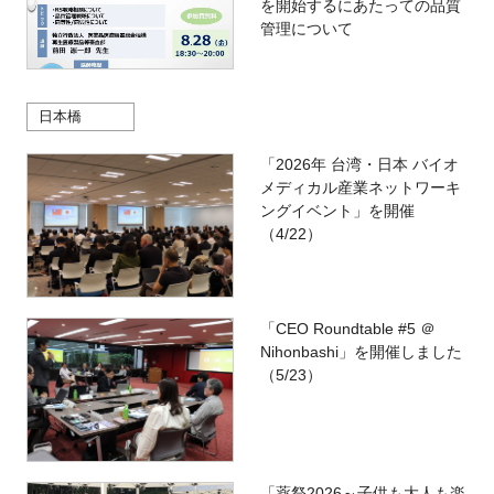
を開始するにあたっての品質
管理について
日本橋
「2026年 台湾・日本 バイオ
メディカル産業ネットワーキ
ングイベント」を開催
（4/22）
「CEO Roundtable #5 ＠
Nihonbashi」を開催しました
（5/23）
「薬祭2026～子供も大人も楽