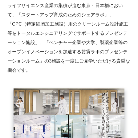
ライフサイエンス産業の集積が進む東京・日本橋におい
新規登録
て、「スタートアップ育成のためのシェアラボ」、
「CPC（特定細胞加工施設）用のクリーンルーム設計施工
イベント
等をトータルエンジニアリングでサポートするプレゼンテ
ーション施設」、「ベンチャー企業や大学、製薬企業等の
プログラム
オープンイノベーションを加速する賃貸ラボのプレゼンテ
インタビュー・コラム
ーションルーム」の3施設を一度にご見学いただける貴重な
機会です。
ニュース・掲示板
LINK-Jを知る
特別会員
施設・アクセス