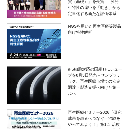
賞（基礎）」を受賞 ― 胚発
生特性の違いを「動き」から
定量化する新たな評価体系 ―
NGSを用いた再生医療等製品
向け特性解析
iPS細胞対応の国産TPEチュー
ブを8月3日発売－サンプラテ
ック、再生医療市場での安定
調達・製造支援へ向けた第一
歩へ
再生医療セミナー2026「研究
成果を患者へつなぐ―治験を
やってみよう！」第1回 治験