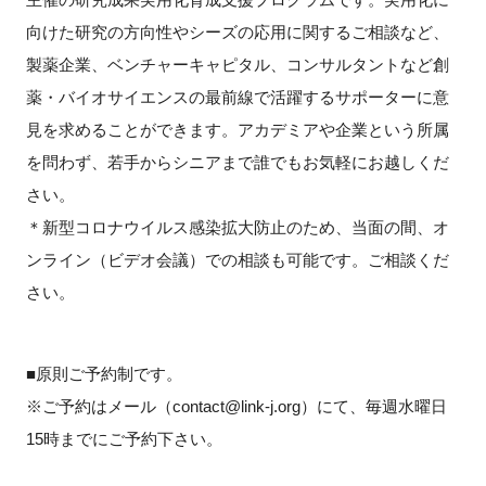
向けた研究の方向性やシーズの応用に関するご相談など、
新規登録
製薬企業、ベンチャーキャピタル、コンサルタントなど創
薬・バイオサイエンスの最前線で活躍するサポーターに意
イベント
見を求めることができます。アカデミアや企業という所属
プログラム
を問わず、若手からシニアまで誰でもお気軽にお越しくだ
さい。
インタビュー・コラム
＊新型コロナウイルス感染拡大防止のため、当面の間、オ
ンライン（ビデオ会議）での相談も可能です。ご相談くだ
ニュース・掲示板
さい。
LINK-Jを知る
■原則ご予約制です。
特別会員
※ご予約はメール（contact@link-j.org）にて、毎週水曜日
15時までにご予約下さい。
施設・アクセス