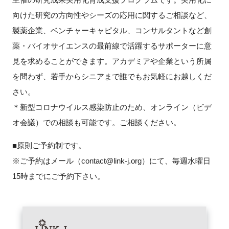
向けた研究の方向性やシーズの応用に関するご相談など、
新規登録
製薬企業、ベンチャーキャピタル、コンサルタントなど創
薬・バイオサイエンスの最前線で活躍するサポーターに意
イベント
見を求めることができます。アカデミアや企業という所属
プログラム
を問わず、若手からシニアまで誰でもお気軽にお越しくだ
さい。
インタビュー・コラム
＊新型コロナウイルス感染防止のため、オンライン（ビデ
オ会議）での相談も可能です。ご相談ください。
ニュース・掲示板
■原則ご予約制です。
LINK-Jを知る
※ご予約はメール（contact@link-j.org）にて、毎週水曜日
15時までにご予約下さい。
特別会員
施設・アクセス