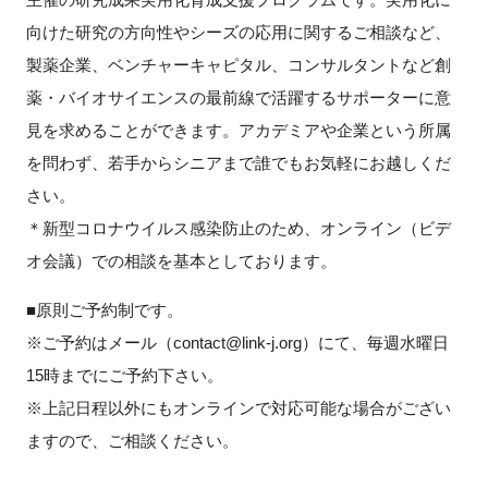
向けた研究の方向性やシーズの応用に関するご相談など、
新規登録
製薬企業、ベンチャーキャピタル、コンサルタントなど創
薬・バイオサイエンスの最前線で活躍するサポーターに意
イベント
見を求めることができます。アカデミアや企業という所属
プログラム
を問わず、若手からシニアまで誰でもお気軽にお越しくだ
さい。
インタビュー・コラム
＊新型コロナウイルス感染防止のため、オンライン（ビデ
オ会議）での相談を基本としております。
ニュース・掲示板
■原則ご予約制です。
LINK-Jを知る
※ご予約はメール（contact@link-j.org）にて、毎週水曜日
15時までにご予約下さい。
特別会員
※上記日程以外にもオンラインで対応可能な場合がござい
ますので、ご相談ください。
施設・アクセス