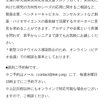
向けた研究の方向性やシーズの応用に関するご相談など、
新規登録
製薬企業、ベンチャーキャピタル、コンサルタントなど創
薬・バイオサイエンスの最前線で活躍するサポーターに意
イベント
見を求めることができます。アカデミアや企業という所属
プログラム
を問わず、若手からシニアまで誰でもお気軽にお越しくだ
さい。
インタビュー・コラム
＊新型コロナウイルス感染防止のため、オンライン（ビデ
オ会議）での相談を基本としております。
ニュース・掲示板
■原則ご予約制です。
LINK-Jを知る
※ご予約はメール（contact@link-j.org）にて、毎週水曜日
15時までにご予約下さい。
特別会員
※上記日程以外にもオンラインで対応可能な場合がござい
ますので、ご相談ください。
施設・アクセス