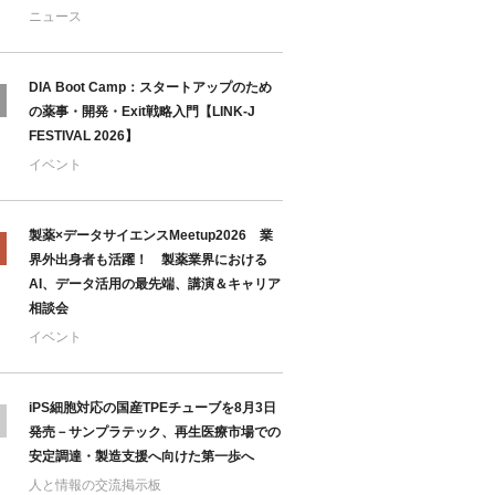
ニュース
DIA Boot Camp：スタートアップのため
の薬事・開発・Exit戦略入門【LINK-J
FESTIVAL 2026】
イベント
製薬×データサイエンスMeetup2026 業
界外出身者も活躍！ 製薬業界における
AI、データ活用の最先端、講演＆キャリア
相談会
イベント
iPS細胞対応の国産TPEチューブを8月3日
発売－サンプラテック、再生医療市場での
安定調達・製造支援へ向けた第一歩へ
人と情報の交流掲示板