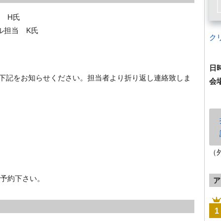
 H氏
ル担当 K氏
ク
日
rg 宛に、下記をお知らせください。担当者より折り返し連絡致しま
会
（
予約下さい。
ア
1