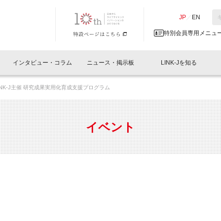
NK-J／LINK-J
JP
／
EN
特別会員専用メニュ
インタビュー・コラム
ニュース・掲示板
LINK-Jを知る
室：LINK-J主催 研究成果実用化育成支援プログラム
イベントレポート一覧
人と情報の交流掲示板一覧
What's "UNIKORN"？
Why in Nihonbashi
特別会員について
オフィス・ラボ
What
What’
入会
施設
会員開催
スリリース
ベンチャーインタビュー
LINK-J主催・共催
会員プレスリリース
会報誌 
サポーター紹介
事業
イベント
閉じる
・参加
関連
サポーターコラム
LINK-J協賛・協力
募集
日本
パンフレット
GT
ページ
ント告知