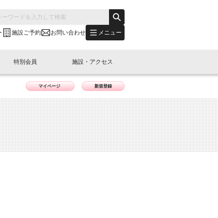
メニュー
ー
施設ご予約
お問い合わせ
特別会員
施設・アクセス
マイページ
新規登録
's "LINK-BioBAY TOKYO"？
s LINK-J WEST
申し込み
ご予約
(News Letter)
特別会員開催
ニュース・事業紹介
内容
橋コラム
出展・参加
イベント
B日本橋エリアについて