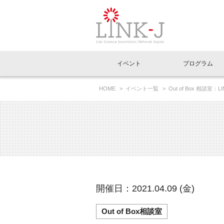
一般社団法人LI
イベント
プログラム
FAQ
イベントお知らせメール登録
HOME
イベント一覧
Out of Box 相談
イベント一覧
インタビュー・コラム一覧
ニュース一覧
Out of Box相談室
理事長挨拶
特別会員一覧
ラウンジ・会議室
LINK-J主催・共催
スペシャルインタビュー
トピック
特別
プレ
国内外連携
専用メニューはこちら
アクセス
LINK-J協賛・協力
連載コラム
メディア情報
出展
海外
組織概要
過去イベント
事務局だより
アクセラレーション
マイ
イベ
開催日：2021.04.09 (金)
協賛・協力
施設
Out of Box相談室