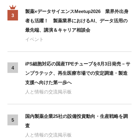
製薬×データサイエンスMeetup2026 業界外出身
3
者も活躍！ 製薬業界におけるAI、データ活用の
最先端、講演＆キャリア相談会
イベント
iPS細胞対応の国産TPEチューブを8月3日発売－サ
4
ンプラテック、再生医療市場での安定調達・製造
支援へ向けた第一歩へ
人と情報の交流掲示板
国内製薬企業25社の設備投資動向・生産戦略を調
5
査
人と情報の交流掲示板