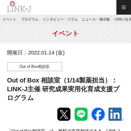
一般社団法人LINK-J／LINK-J
イベント
プログラム
インタビュー・コラム
ニュース・掲示板
LINK-J
JP
／
EN
イベント
開催日：2022.01.14 (金)
Out of Box相談室
特別会員専用メニュー
Out of Box 相談室（1/14製薬担当）：
施設ご予約
LINK-J主催 研究成果実用化育成支援プ
ログラム
お問い合わせ
マイページ
「Out of Box相談室」は、無料で直接相談できる、LINK-J