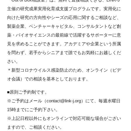
主催の研究成果実用化育成支援プログラムです。実用化に
新規登録
向けた研究の方向性やシーズの応用に関するご相談など、
製薬企業、ベンチャーキャピタル、コンサルタントなど創
イベント
薬・バイオサイエンスの最前線で活躍するサポーターに意
プログラム
見を求めることができます。アカデミアや企業という所属
を問わず、若手からシニアまで誰でもお気軽にお越しくだ
インタビュー・コラム
さい。
＊新型コロナウイルス感染防止のため、オンライン（ビデ
ニュース・掲示板
オ会議）での相談を基本としております。
LINK-Jを知る
■原則ご予約制です。
※ご予約はメール（contact@link-j.org）にて、毎週水曜日
特別会員
15時までにご予約下さい。
※上記日程以外にもオンラインで対応可能な場合がござい
施設・アクセス
ますので、ご相談ください。