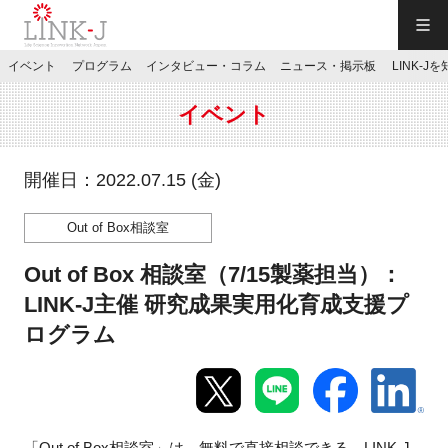
一般社団法人LINK-J／LINK-J
イベント
プログラム
インタビュー・コラム
ニュース・掲示板
LINK-J
JP
／
EN
イベント
開催日：2022.07.15 (金)
Out of Box相談室
特別会員専用メニュー
Out of Box 相談室（7/15製薬担当）：
施設ご予約
LINK-J主催 研究成果実用化育成支援プ
ログラム
お問い合わせ
マイページ
「Out of Box相談室」は、無料で直接相談できる、LINK-J