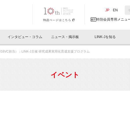
NK-J／LINK-J
JP
／
EN
特別会員専用メニュ
インタビュー・コラム
ニュース・掲示板
LINK-Jを知る
室（12/16VC担当）：LINK-J主催 研究成果実用化育成支援プログラム
イベントレポート一覧
人と情報の交流掲示板一覧
What's "UNIKORN"？
Why in Nihonbashi
特別会員について
オフィス・ラボ
What
What’
入会
施設
会員開催
スリリース
ベンチャーインタビュー
LINK-J主催・共催
会員プレスリリース
会報誌 
サポーター紹介
事業
イベント
閉じる
・参加
関連
サポーターコラム
LINK-J協賛・協力
募集
日本
パンフレット
GT
ページ
ント告知