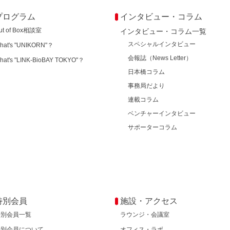
プログラム
インタビュー・コラム
ut of Box相談室
インタビュー・コラム一覧
スペシャルインタビュー
hat's "UNIKORN"？
会報誌（News Letter）
hat's "LINK-BioBAY TOKYO"？
日本橋コラム
事務局だより
連載コラム
ベンチャーインタビュー
サポーターコラム
特別会員
施設・アクセス
特別会員一覧
ラウンジ・会議室
特別会員について
オフィス・ラボ