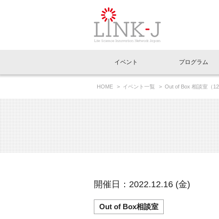
一般社団法人LI
イベント
プログラム
FAQ
イベントお知らせメール登録
HOME
イベント一覧
Out of Box 相談
イベント一覧
インタビュー・コラム一覧
ニュース一覧
Out of Box相談室
理事長挨拶
特別会員一覧
ラウンジ・会議室
LINK-J主催・共催
スペシャルインタビュー
トピック
特別
プレ
国内外連携
専用メニューはこちら
アクセス
LINK-J協賛・協力
連載コラム
メディア情報
出展
海外
組織概要
過去イベント
事務局だより
アクセラレーション
マイ
イベ
開催日：2022.12.16 (金)
協賛・協力
施設
Out of Box相談室