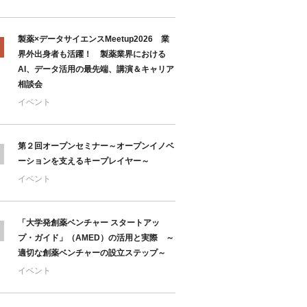
製薬×データサイエンスMeetup2026 業
界外出身者も活躍！ 製薬業界における
AI、データ活用の最先端、講演＆キャリア
相談会
イベント
第２回オープンセミナー～オープンイノベ
ーションを支えるキープレイヤー～
イベント
「大学発創薬ベンチャー スタートアッ
プ・ガイド」（AMED）の活用と実際 ～
適切な創薬ベンチャーの設立ステップ～
イベント