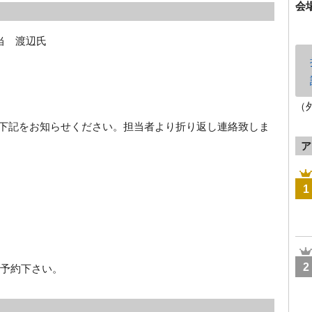
会
当 渡辺氏
（
rg 宛に、下記をお知らせください。担当者より折り返し連絡致しま
ア
1
2
予約下さい。