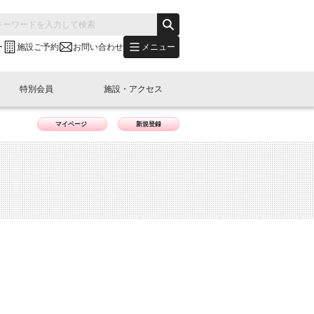
メニュー
ー
施設ご予約
お問い合わせ
特別会員
施設・アクセス
マイページ
新規登録
's "LINK-BioBAY TOKYO"？
s LINK-J WEST
申し込み
ご予約
(News Letter)
特別会員開催
ニュース・事業紹介
内容
橋コラム
出展・参加
イベント
B日本橋エリアについて