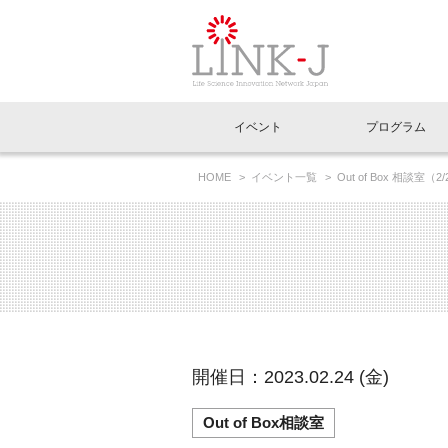
一般社団法人LI
イベント
プログラム
FAQ
イベントお知らせメール登録
HOME
イベント一覧
Out of Box 相談
イベント一覧
インタビュー・コラム一覧
ニュース一覧
Out of Box相談室
理事長挨拶
特別会員一覧
ラウンジ・会議室
LINK-J主催・共催
スペシャルインタビュー
トピック
特別
プレ
国内外連携
専用メニューはこちら
アクセス
LINK-J協賛・協力
連載コラム
メディア情報
出展
海外
組織概要
過去イベント
事務局だより
アクセラレーション
マイ
イベ
開催日：2023.02.24 (金)
協賛・協力
施設
Out of Box相談室