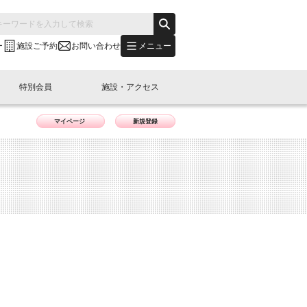
メニュー
ー
施設ご予約
お問い合わせ
特別会員
施設・アクセス
マイページ
新規登録
's "LINK-BioBAY TOKYO"？
s LINK-J WEST
申し込み
ご予約
(News Letter)
特別会員開催
ニュース・事業紹介
内容
橋コラム
出展・参加
イベント
B日本橋エリアについて