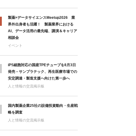
製薬×データサイエンスMeetup2026 業
界外出身者も活躍！ 製薬業界における
AI、データ活用の最先端、講演＆キャリア
相談会
イベント
iPS細胞対応の国産TPEチューブを8月3日
発売－サンプラテック、再生医療市場での
安定調達・製造支援へ向けた第一歩へ
人と情報の交流掲示板
国内製薬企業25社の設備投資動向・生産戦
略を調査
人と情報の交流掲示板