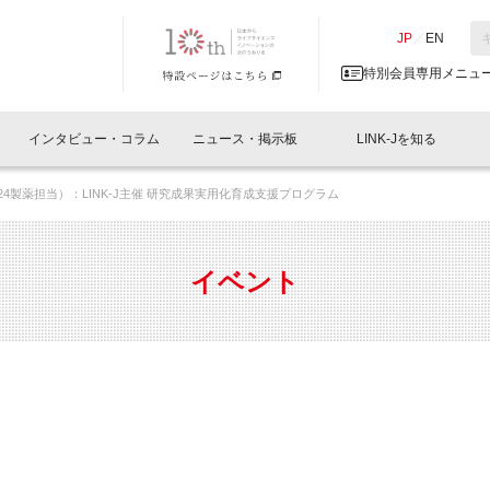
NK-J／LINK-J
JP
／
EN
特別会員専用メニュ
インタビュー・コラム
ニュース・掲示板
LINK-Jを知る
室（2/24製薬担当）：LINK-J主催 研究成果実用化育成支援プログラム
イベントレポート一覧
人と情報の交流掲示板一覧
What's "UNIKORN"？
Why in Nihonbashi
特別会員について
オフィス・ラボ
What
What’
入会
施設
会員開催
スリリース
ベンチャーインタビュー
LINK-J主催・共催
会員プレスリリース
会報誌 
サポーター紹介
事業
イベント
閉じる
・参加
関連
サポーターコラム
LINK-J協賛・協力
募集
日本
パンフレット
GT
ページ
ント告知