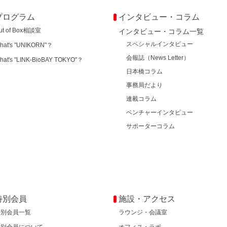
プログラム
インタビュー・コラム
ut of Box相談室
インタビュー・コラム一覧
スペシャルインタビュー
hat's "UNIKORN"？
会報誌（News Letter）
hat's "LINK-BioBAY TOKYO"？
日本橋コラム
事務局だより
連載コラム
ベンチャーインタビュー
サポーターコラム
特別会員
施設・アクセス
特別会員一覧
ラウンジ・会議室
特別会員について
オフィス・ラボ