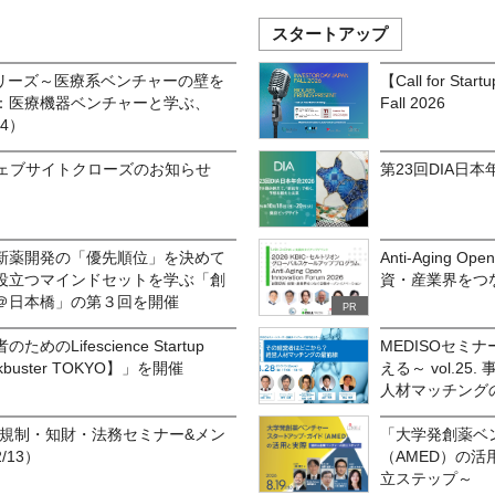
スタートアップ
シリーズ～医療系ベンチャーの壁を
【Call for Sta
制編：医療機器ベンチャーと学ぶ、
Fall 2026
4）
OKYOウェブサイトクローズのお知らせ
第23回DIA日本年
新薬開発の「優先順位」を決めて
Anti-Aging O
役立つマインドセットを学ぶ「創
資・産業界をつ
＠日本橋」の第３回を開催
PR
のLifescience Startup
MEDISOセミ
lockbuster TOKYO】」を開催
える～ vol.2
人材マッチング
OKYO 規制・知財・法務セミナー&メン
「大学発創薬ベ
13）
（AMED）の
立ステップ～