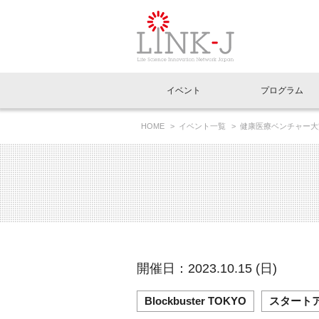
一般社団法人LI
イベント
プログラム
FAQ
イベントお知らせメール登録
HOME
イベント一覧
健康医療ベンチャー大賞 リー
イベント一覧
インタビュー・コラム一覧
ニュース一覧
Out of Box相談室
理事長挨拶
特別会員一覧
ラウンジ・会議室
LINK-J主催・共催
スペシャルインタビュー
トピック
特別
プレ
国内外連携
専用メニューはこちら
アクセス
LINK-J協賛・協力
連載コラム
メディア情報
出展
海外
組織概要
過去イベント
事務局だより
アクセラレーション
マイ
イベ
開催日：2023.10.15 (日)
協賛・協力
施設
Blockbuster TOKYO
スタート