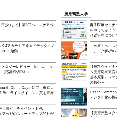
慶應義塾大学
1日(火)まで】第8回ヘルスケアベ
再生医療セミナ
をやってみよう
品質管理につ
INK-Jアカデミア発メドテックイノ
～医療・ヘルス
2026始動
「データ解析×
ロジーレビュー「Innovators
【無料ウェビナ
026」（応募締切7/31）
ム慶應拠点教育
基本原則』～マ
の核心～」
Season5 -Demo Day」にて、東京大
Health Co
杏菜 氏にライフサイエンス賞を授与
デジタル化の概
大級ピッチイベント HVC
【慶應義塾スタ
ヘルスケア分野のスタートアップ20社が