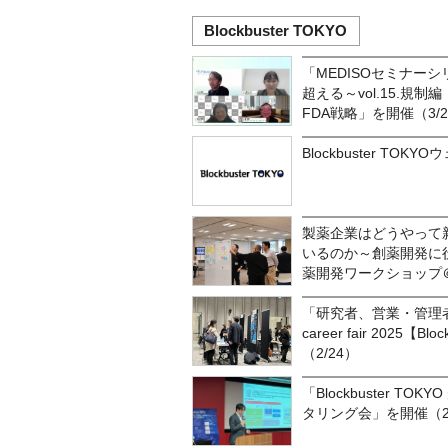
Blockbuster TOKYO
「MEDISOセミナー
超える～vol.15.規
FDA戦略」を開催（3/2
Blockbuster T
製薬企業はどうやって
いるのか～創薬開発に
薬開発ワークショップ
「研究者、営業・管理者のため
career fair 2025【B
（2/24）
「Blockbuster T
タリング会」を開催（2/