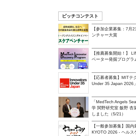
ピッチコンテスト
【参加企業募集：7月2
ンチャー大賞
【推薦募集開始！】 L
ベーター発掘プログラム
【応募者募集】MITテクノ
Under 35 Japan 2
「MedTech Angels 
学 関野研究室 飯野 
しました（5/21）
【一般参加募集】国内最
KYOTO 2026 - 