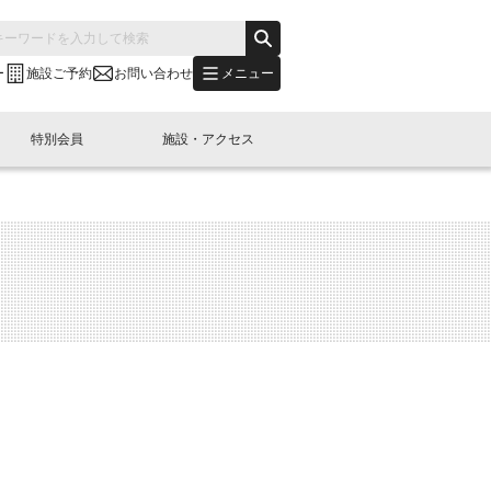
メニュー
ー
施設ご予約
お問い合わせ
特別会員
施設・アクセス
's "LINK-BioBAY TOKYO"？
s LINK-J WEST
申し込み
ご予約
(News Letter)
特別会員開催
ニュース・事業紹介
内容
橋コラム
出展・参加
イベント
B日本橋エリアについて