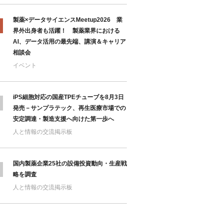
製薬×データサイエンスMeetup2026 業
界外出身者も活躍！ 製薬業界における
AI、データ活用の最先端、講演＆キャリア
相談会
イベント
iPS細胞対応の国産TPEチューブを8月3日
発売－サンプラテック、再生医療市場での
安定調達・製造支援へ向けた第一歩へ
人と情報の交流掲示板
国内製薬企業25社の設備投資動向・生産戦
略を調査
人と情報の交流掲示板