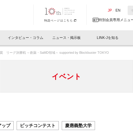
NK-J／LINK-J
JP
／
EN
特別会員専用メニュ
インタビュー・コラム
ニュース・掲示板
LINK-Jを知る
グ決勝戦 ～創薬・SaMD領域～ supported by Blockbuster TOKYO
イベントレポート一覧
人と情報の交流掲示板一覧
What's "UNIKORN"？
Why in Nihonbashi
特別会員について
オフィス・ラボ
What
What’
入会
施設
会員開催
スリリース
ベンチャーインタビュー
LINK-J主催・共催
会員プレスリリース
会報誌 
サポーター紹介
事業
イベント
閉じる
・参加
関連
サポーターコラム
LINK-J協賛・協力
募集
日本
パンフレット
GT
ページ
ント告知
アップ
ピッチコンテスト
慶應義塾大学