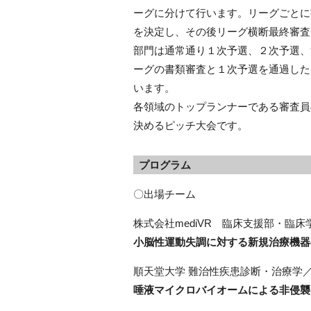
ーグに分けて行います。リーグごとに
を決定し、その後リーグ横断最終審査
部門は通常通り１次予選、２次予選、
ーグの書類審査と１次予選を通過した
います。
各領域のトップランナーである審査員
決めるピッチ大会です。
プログラム
〇出場チーム
株式会社mediVR 臨床支援部・臨
小脳性運動失調に対する新規治療機器
順天堂大学 難治性疾患診断・治療学
唾液マイクロバイオームによる非侵襲