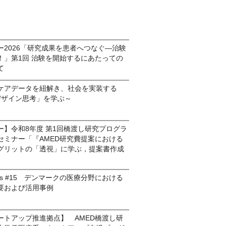
ー2026「研究成果を患者へつなぐ―治験
！」第1回 治験を開始するにあたっての
いて
ケアデータを紐解き、社会を実装する
デザイン思考」を学ぶ～
ー】令和8年度 第1回橋渡し研究プログラ
セミナー「『AMED研究費提案における
グリットの「透視」に学ぶ，提案書作成
mmons #15 デンマークの医療分野における
要および活用事例
ートアップ推進拠点】 AMED橋渡し研