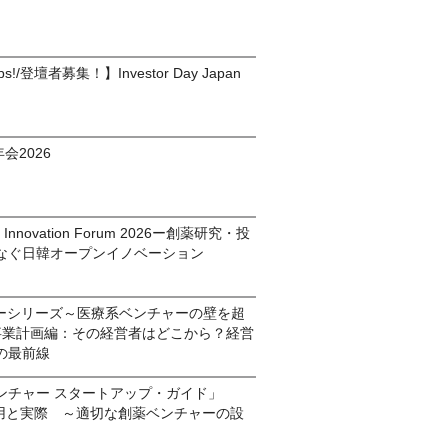
rtups!/登壇者募集！】Investor Day Japan
会2026
pen Innovation Forum 2026ー創薬研究・投
なぐ日韓オープンイノベーション
ナーシリーズ～医療系ベンチャーの壁を超
5. 事業計画編：その経営者はどこから？経営
の最前線
ンチャー スタートアップ・ガイド」
活用と実際 ～適切な創薬ベンチャーの設