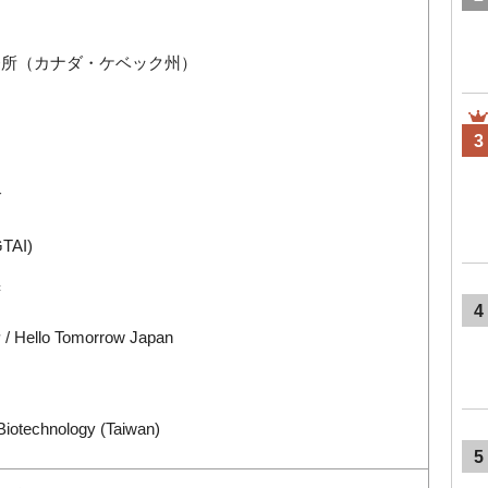
務所（カナダ・ケベック州）
3
ブ
AI)
府
4
lo Tomorrow Japan
iotechnology (Taiwan)
5