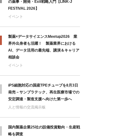
の薬事・開発・Exit戦略入門【LINK-J
FESTIVAL 2026】
イベント
製薬×データサイエンスMeetup2026 業
界外出身者も活躍！ 製薬業界における
AI、データ活用の最先端、講演＆キャリア
相談会
イベント
iPS細胞対応の国産TPEチューブを8月3日
発売－サンプラテック、再生医療市場での
安定調達・製造支援へ向けた第一歩へ
人と情報の交流掲示板
国内製薬企業25社の設備投資動向・生産戦
略を調査