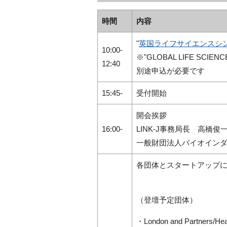
時間
内容
"
英国ライフサイエンスシ
10:00-
※"GLOBAL LIFE SC
12:40
別途申込が必要です
15:45-
受付開始
開会挨拶
16:00-
LINK-J事務局長 高橋俊
一般財団法人
バイオ
イン
各団体とスタートアップ
（登壇予定団体）
・London and Partners/He