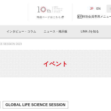
NK-J／LINK-J
JP
／
EN
特別会員専用メニュ
インタビュー・コラム
ニュース・掲示板
LINK-Jを知る
CE SESSION 2023
イベントレポート一覧
人と情報の交流掲示板一覧
What's "UNIKORN"？
Why in Nihonbashi
特別会員について
オフィス・ラボ
What
What’
入会
施設
会員開催
スリリース
ベンチャーインタビュー
LINK-J主催・共催
会員プレスリリース
会報誌 
サポーター紹介
事業
イベント
閉じる
・参加
関連
サポーターコラム
LINK-J協賛・協力
募集
日本
パンフレット
GT
ページ
ント告知
GLOBAL LIFE SCIENCE SESSION