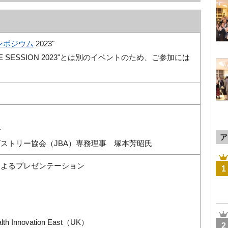
ンポジウム
2023"
IENCE SESSION 2023"とは別のイベントのため、ご参加には
一
ア
ダストリー協会（
JBA
）専務理事
塚本芳昭氏
によるプレゼンテーション
1
alth Innovation East（UK）
2