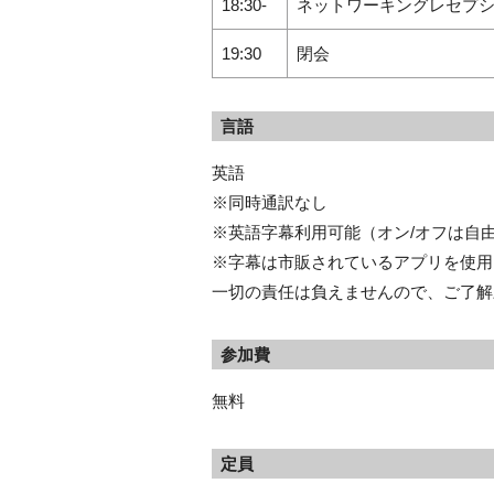
18:30-
ネットワーキングレセプ
19:30
閉会
言語
英語
※同時通訳なし
※英語字幕利用可能（オン/オフは自
※字幕は市販されているアプリを使用し
一切の責任は負えませんので、ご了解
参加費
無料
定員