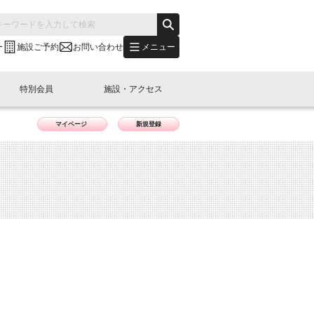
メニュー
ー
施設ご予約
お問い合わせ
特別会員
施設・アクセス
マイページ
新規登録
's "LINK-BioBAY TOKYO"？
s LINK-J WEST
申し込み
ご予約
(News Letter)
特別会員開催
ニュース・事業紹介
内容
橋コラム
出展・参加
イベント
B日本橋エリアについて