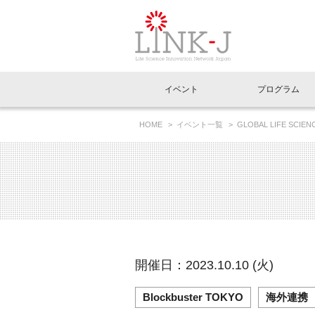
一般社団法人LI
イベント
プログラム
FAQ
イベントお知らせメール登録
HOME
イベント一覧
GLOBAL LIFE SCIEN
イベント一覧
インタビュー・コラム一覧
ニュース一覧
Out of Box相談室
理事長挨拶
特別会員一覧
ラウンジ・会議室
LINK-J主催・共催
スペシャルインタビュー
トピック
特別
プレ
国内外連携
専用メニューはこちら
アクセス
LINK-J協賛・協力
連載コラム
メディア情報
出展
海外
組織概要
過去イベント
事務局だより
アクセラレーション
マイ
イベ
開催日：2023.10.10 (火)
協賛・協力
施設
Blockbuster TOKYO
海外連携