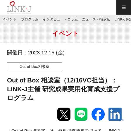
一般社団法人LINK-J／LINK-J
イベント
プログラム
インタビュー・コラム
ニュース・掲示板
LINK-J
JP
／
EN
イベント
開催日：2023.12.15 (金)
Out of Box相談室
特別会員専用メニュー
Out of Box 相談室（12/16VC担当）：
施設ご予約
LINK-J主催 研究成果実用化育成支援プ
ログラム
お問い合わせ
マイページ
「Out of Box相談室」は、無料で直接相談できる、LINK-J