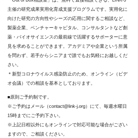
主催の研究成果実用化育成支援プログラムです。実用化に
新規登録
向けた研究の方向性やシーズの応用に関するご相談など、
製薬企業、ベンチャーキャピタル、コンサルタントなど創
イベント
薬・バイオサイエンスの最前線で活躍するサポーターに意
プログラム
見を求めることができます。アカデミアや企業という所属
を問わず、若手からシニアまで誰でもお気軽にお越しくだ
インタビュー・コラム
さい。
＊新型コロナウイルス感染防止のため、オンライン（ビデ
ニュース・掲示板
オ会議）での相談を基本としております。
LINK-Jを知る
■原則ご予約制です。
※ご予約はメール（contact@link-j.org）にて、毎週水曜日
特別会員
15時までにご予約下さい。
※上記日程以外にもオンラインで対応可能な場合がござい
施設・アクセス
ますので、ご相談ください。