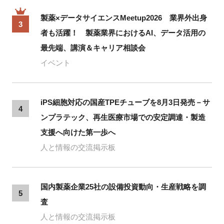
製薬×データサイエンスMeetup2026 業界外出身
3
者も活躍！ 製薬業界におけるAI、データ活用の
最先端、講演＆キャリア相談会
イベント
iPS細胞対応の国産TPEチューブを8月3日発売－サ
4
ンプラテック、再生医療市場での安定調達・製造
支援へ向けた第一歩へ
人と情報の交流掲示板
国内製薬企業25社の設備投資動向・生産戦略を調
5
査
人と情報の交流掲示板