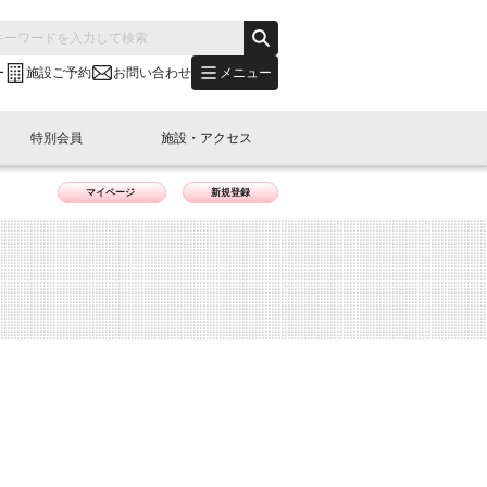
メニュー
ー
施設ご予約
お問い合わせ
特別会員
施設・アクセス
マイページ
新規登録
's "LINK-BioBAY TOKYO"？
s LINK-J WEST
申し込み
ご予約
(News Letter)
特別会員開催
ニュース・事業紹介
内容
橋コラム
出展・参加
イベント
B日本橋エリアについて