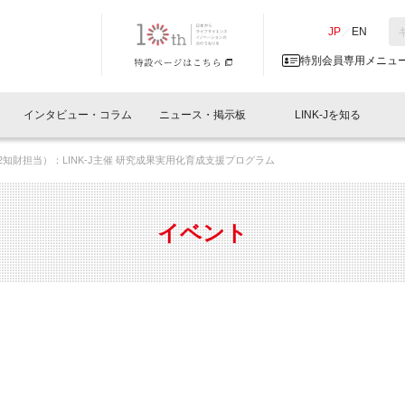
NK-J／LINK-J
JP
／
EN
特別会員専用メニュ
インタビュー・コラム
ニュース・掲示板
LINK-Jを知る
室（8/2知財担当）：LINK-J主催 研究成果実用化育成支援プログラム
イベントレポート一覧
人と情報の交流掲示板一覧
What's "UNIKORN"？
Why in Nihonbashi
特別会員について
オフィス・ラボ
What
What’
入会
施設
会員開催
スリリース
ベンチャーインタビュー
LINK-J主催・共催
会員プレスリリース
会報誌 
サポーター紹介
事業
イベント
閉じる
・参加
関連
サポーターコラム
LINK-J協賛・協力
募集
日本
パンフレット
GT
ページ
ント告知