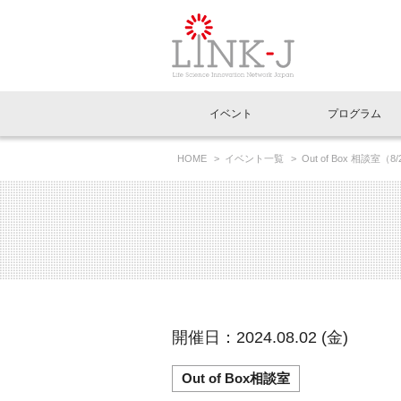
一般社団法人LI
イベント
プログラム
FAQ
イベントお知らせメール登録
HOME
イベント一覧
Out of Box 相談
イベント一覧
インタビュー・コラム一覧
ニュース一覧
Out of Box相談室
理事長挨拶
特別会員一覧
ラウンジ・会議室
LINK-J主催・共催
スペシャルインタビュー
トピック
特別
プレ
国内外連携
専用メニューはこちら
アクセス
LINK-J協賛・協力
連載コラム
メディア情報
出展
海外
組織概要
過去イベント
事務局だより
アクセラレーション
マイ
イベ
開催日：2024.08.02 (金)
協賛・協力
施設
Out of Box相談室