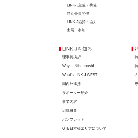
LINK-J主催・共催
特別会員開催
LINK-J協賛・協力
出展・参加
LINK-Jを知る
理事長挨拶
Why in Nihonbashi
What’s LINK-J WEST
国内外連携
サポーター紹介
事業内容
組織概要
パンフレット
GTB日本橋エリアについて