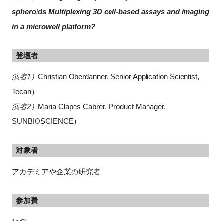
spheroids Multiplexing 3D cell-based assays and imaging
in a microwell platform?
登壇者
演者1）
Christian Oberdanner, Senior Application Scientist,
Tecan）
演者2）
Maria Clapes Cabrer, Product Manager,
SUNBIOSCIENCE）
対象者
アカデミアや企業の研究者
参加費