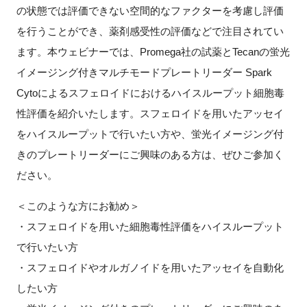
の状態では評価できない空間的なファクターを考慮し評価
FAQ
を行うことができ、薬剤感受性の評価などで注目されてい
ます。本ウェビナーでは、Promega社の試薬とTecanの蛍光
イベントお知らせメール登録
イメージング付きマルチモードプレートリーダー Spark
Cytoによるスフェロイドにおけるハイスループット細胞毒
性評価を紹介いたします。スフェロイドを用いたアッセイ
をハイスループットで行いたい方や、蛍光イメージング付
きのプレートリーダーにご興味のある方は、ぜひご参加く
ださい。
＜このような方にお勧め＞
・スフェロイドを用いた細胞毒性評価をハイスループット
で行いたい方
・スフェロイドやオルガノイドを用いたアッセイを自動化
したい方