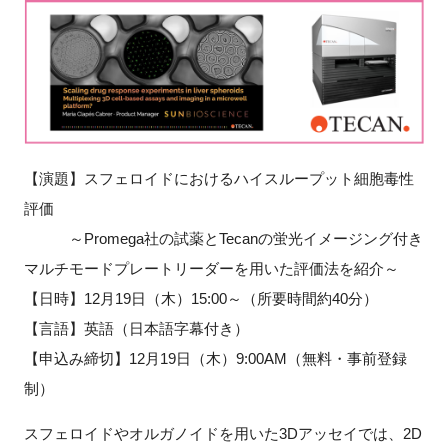
新規登録
イベント
プログラム
【演題】スフェロイドにおけるハイスループット細胞毒性
インタビュー・コラム
評価
～Promega社の試薬とTecanの蛍光イメージング付き
ニュース・掲示板
マルチモードプレートリーダーを用いた評価法を紹介～
【日時】12月19日（木）15:00～（所要時間約40分）
LINK-Jを知る
【言語】英語（日本語字幕付き）
特別会員
【申込み締切】12月19日（木）9:00AM（無料・事前登録
制）
施設・アクセス
スフェロイドやオルガノイドを用いた3Dアッセイでは、2D