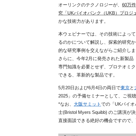
オーリンクのテクノロジーが、
60万
究「UKバイオバンク（UKB）プロジ
かな技術力があります。
本ウェビナーでは、その技術によって
るのかについて解説し、探索的研究から
的な研究事例を交えながらご紹介しま
さらに、今年2月に発売された新製品「
専門知識を必要とせず、プロテオミク
できる、革新的な製品です。
5月20日および6月4日の両日で
東京
と
2025」の予備セミナーとして、ご視
*なお、
大阪サミット
での「UKバイオバ
士(Bristol Myers Squibb
直接面談できる絶好の機会ですので、