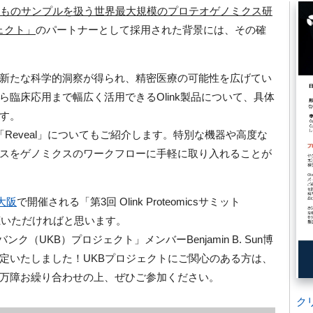
件ものサンプルを扱う世界最大規模のプロテオゲノミクス研
ェクト」
のパートナーとして採用された背景には、その確
新たな科学的洞察が得られ、精密医療の可能性を広げてい
臨床応用まで幅広く活用できるOlink製品について、具体
す。
Reveal」についてもご紹介します。特別な機器や高度な
スをゲノミクスのワークフローに手軽に取り入れることが
大阪
で開催される「第3回 Olink Proteomicsサミット
聴いただければと思います。
ンク（UKB）プロジェクト」メンバーBenjamin B. Sun博
) のご講演が決定いたしました！UKBプロジェクトにご関心のある方は、
万障お繰り合わせの上、ぜひご参加ください。
ク