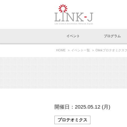
一般社団法人LI
イベント
プログラム
FAQ
イベントお知らせメール登録
HOME
イベント一覧
Olinkプロテオミクス
イベント一覧
インタビュー・コラム一覧
ニュース一覧
Out of Box相談室
理事長挨拶
特別会員一覧
ラウンジ・会議室
LINK-J主催・共催
スペシャルインタビュー
トピック
特別
プレ
国内外連携
専用メニューはこちら
アクセス
LINK-J協賛・協力
連載コラム
メディア情報
出展
海外
組織概要
過去イベント
事務局だより
アクセラレーション
マイ
イベ
開催日：2025.05.12 (月)
協賛・協力
施設
プロテオミクス