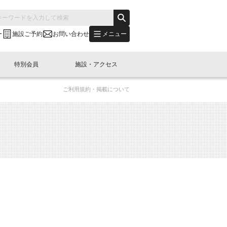
メニュー
ー
施設ご予約
お問い合わせ
特別会員
施設・アクセス
ご利用規約・掲載について
's "LINK-BioBAY TOKYO"？
s LINK-J WEST
申し込み
ご予約
(News Letter)
特別会員開催
ニュース・事業紹介
内容
橋コラム
出展・参加
イベント
B日本橋エリアについて