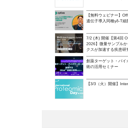
【無料ウェビナー】Off-t
遺伝子導入同種γδ-T
7/2 (木) 開催【第4回 Olin
2026】微量サンプル
クスが加速する疾患研
創薬ターゲット・バイオ
術の活用セミナー
【3/3（火）開催】Internat