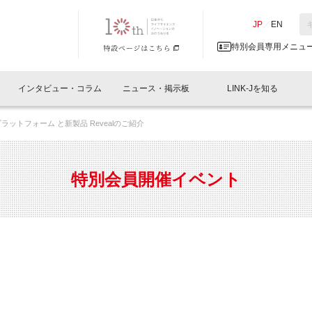
NK-J／LINK-J
JP
／
EN
特別会員専用メニュ
インタビュー・コラム
ニュース・掲示板
LINK-Jを知る
プラットフォーム と新製品 Revealのご紹介
イベントレポート一覧
人と情報の交流掲示板一覧
What's "UNIKORN"？
Why in Nihonbashi
特別会員について
オフィス・ラボ
What
What’
入会
施設
会員開催
スリリース
ベンチャーインタビュー
LINK-J主催・共催
会員プレスリリース
会報誌 
サポーター紹介
事業
特別会員開催イベント
閉じる
・参加
関連
サポーターコラム
LINK-J協賛・協力
募集
日本
パンフレット
GT
ページ
ント告知