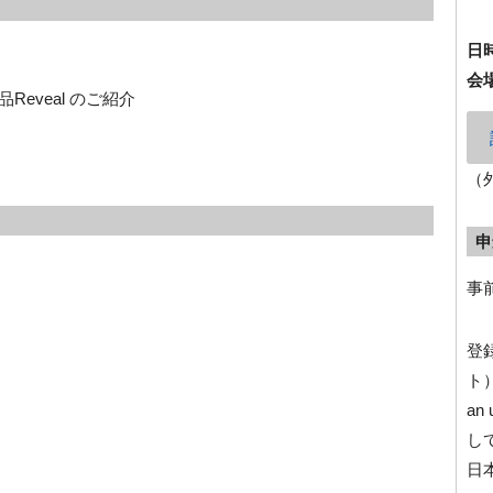
日
会
Reveal のご紹介
（
申
事前
登
ト）
an
して
日