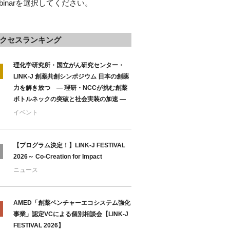
binarを選択してください。
クセスランキング
理化学研究所・国立がん研究センター・
LINK-J 創薬共創シンポジウム 日本の創薬
力を解き放つ ― 理研・NCCが挑む創薬
ボトルネックの突破と社会実装の加速 ―
イベント
【プログラム決定！】LINK-J FESTIVAL
2026～ Co-Creation for Impact
ニュース
AMED「創薬ベンチャーエコシステム強化
事業」認定VCによる個別相談会【LINK-J
FESTIVAL 2026】