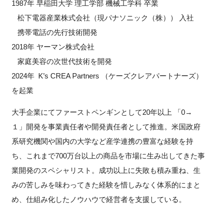
1987年 早稲田大学 理工学部 機械工学科 卒業
松下電器産業株式会社（現パナソニック（株）） 入社
携帯電話の先行技術開発
閉じる
2018年 ヤーマン株式会社
家庭美容の次世代技術を開発
2024年 K’s CREA Partners （ケーズクレアパートナーズ）
を起業
大手企業にてファーストペンギンとして20年以上 「0→
１」開発を事業責任者や開発責任者として推進。米国政府
系研究機関や国内の大学など産学連携の豊富な経験を持
ち、これまで700万台以上の商品を市場に生み出してきた事
業開発のスペシャリスト。成功以上に失敗も積み重ね、生
みの苦しみを味わってきた経験を惜しみなく体系的にまと
め、仕組み化したノウハウで経営者を支援している。