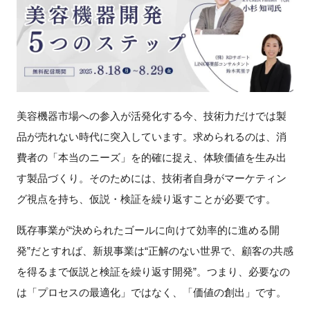
新規登録
イベント
プログラム
美容機器市場への参入が活発化する今、技術力だけでは製
インタビュー・コラム
品が売れない時代に突入しています。求められるのは、消
費者の「本当のニーズ」を的確に捉え、体験価値を生み出
ニュース・掲示板
す製品づくり。そのためには、技術者自身がマーケティン
グ視点を持ち、仮説・検証を繰り返すことが必要です。
LINK-Jを知る
既存事業が“決められたゴールに向けて効率的に進める開
特別会員
発”だとすれば、新規事業は“正解のない世界で、顧客の共感
を得るまで仮説と検証を繰り返す開発”。つまり、必要なの
施設・アクセス
は「プロセスの最適化」ではなく、「価値の創出」です。