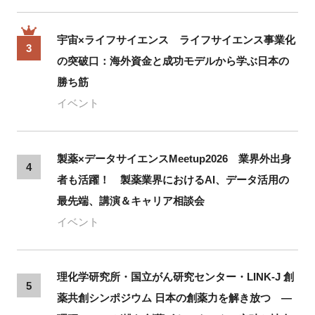
宇宙×ライフサイエンス ライフサイエンス事業化
3
の突破口：海外資金と成功モデルから学ぶ日本の
勝ち筋
イベント
製薬×データサイエンスMeetup2026 業界外出身
4
者も活躍！ 製薬業界におけるAI、データ活用の
最先端、講演＆キャリア相談会
イベント
理化学研究所・国立がん研究センター・LINK-J 創
5
薬共創シンポジウム 日本の創薬力を解き放つ ―