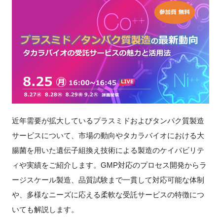
新規登録
イベント
プログラム
インタビュー・コラム
近年需要が拡大しているプラスミドおよびタンパク質製造
ニュース・掲示板
サービスについて、市場の動向やタカラバイオにおける大
LINK-Jを知る
腸菌を用いた遺伝子組換え技術による製造のケイパビリテ
ィや実績をご紹介します。GMP対応のプロセス開発からラ
特別会員
ージスケール製造、品質試験まで一貫して対応可能な体制
や、多様なニーズに応える柔軟な受託サービスの特徴につ
施設・アクセス
いても解説します。