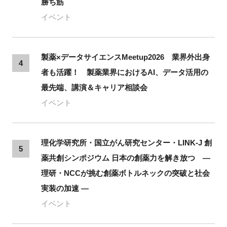
勝ち筋
イベント
製薬×データサイエンスMeetup2026 業界外出身
4
者も活躍！ 製薬業界におけるAI、データ活用の
最先端、講演＆キャリア相談会
イベント
理化学研究所・国立がん研究センター・LINK-J 創
5
薬共創シンポジウム 日本の創薬力を解き放つ ―
理研・NCCが挑む創薬ボトルネックの突破と社会
実装の加速 ―
イベント