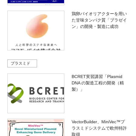
鶏卵バイオリアクターを用い
た甘味タンパク質「ブラゼイ
ン」の開発・製造に成功
プラスミド
BCRET実習講習「Plasmid
DNA の製造工程の開発（精
製）」
VectorBuilder、MiniVec™プ
ラスミドシステムで欧州特許
取得