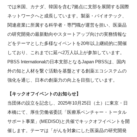
FAQ
では米国、カナダ、韓国を含む7拠点に支部を展開する国際
ネットワークへと成長しています。製薬・バイオテック、
イベントお知らせメール登録
関連産業に所属する科学者・専門職が運営を担い、医薬品
の研究開発の最新動向やスタートアップ向けの実務情報な
どをテーマとした多様なイベントを20年以上継続的に開催
しており、これまでに延べ2万人以上が参加しています。
PBSS Internationalの日本支部となるJapan PBSSは、国内
外の知と人材を繋ぐ活動を基盤とする創薬エコシステムの
強化を通じ、日本の創薬力の向上を目指しています。
【キックオフイベントのお知らせ】
当団体の設立を記念し、2025年10月25日（土）に東京・日
本橋にて、厚生労働省委託「医療系ベンチャー・トータル
サポート事業」(MEDISO)と共催でキックオフイベントを開
催します。テーマは「がんを対象にした医薬品の研究開発