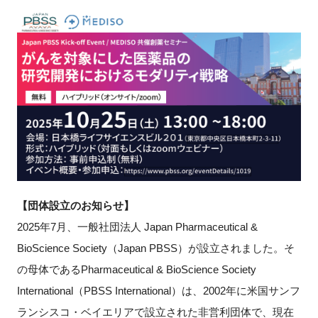
新規登録
イベント
プログラム
インタビュー・コラム
ニュース・掲示板
【団体設立のお知らせ】
LINK-Jを知る
2025年7月、一般社団法人 Japan Pharmaceutical &
BioScience Society（Japan PBSS）が設立されました。そ
特別会員
の母体であるPharmaceutical & BioScience Society
施設・アクセス
International（PBSS International）は、2002年に米国サンフ
ランシスコ・ベイエリアで設立された非営利団体で、現在