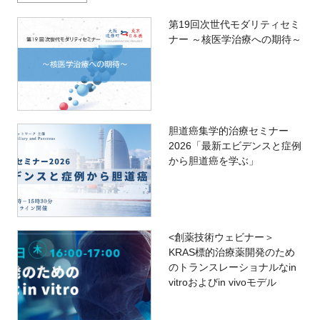
第19回次世代モダリティセミ
ナー ～核医学治療への期待～
胆道癌集学的治療セミナー
2026「最新エビデンスと症例
から胆道癌を学ぶ」
<創薬技術ウェビナー＞
KRAS標的治療薬開発のため
のトランスレーショナルなin
vitroおよびin vivoモデル