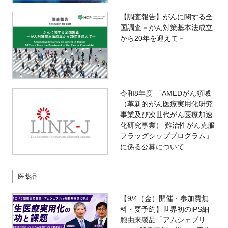
【調査報告】がんに関する全
国調査－がん対策基本法成立
から20年を迎えて－
令和8年度 「AMEDがん領域
（革新的がん医療実用化研究
事業及び次世代がん医療加速
化研究事業） 難治性がん克服
フラッグシッププログラム」
に係る公募について
医薬品
【9/4（金）開催・参加費無
料・要予約】世界初のiPS細
胞由来製品「アムシェプリ