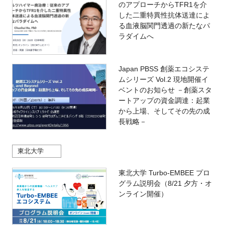
のアプローチからTFR1を介
した二重特異性抗体送達によ
る血液脳関門透過の新たなパ
ラダイムへ
Japan PBSS 創薬エコシステ
ムシリーズ Vol.2 現地開催イ
ベントのお知らせ －創薬スタ
ートアップの資金調達：起業
から上場、そしてその先の成
長戦略－
東北大学
東北大学 Turbo-EMBEE プロ
グラム説明会（8/21 夕方・オ
ンライン開催）