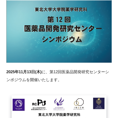
新規登録
イベント
プログラム
インタビュー・コラム
ニュース・掲示板
2025年11月13日(木)
に、第12回医薬品開発研究センターシ
LINK-Jを知る
ンポジウムを開催いたします。
特別会員
施設・アクセス