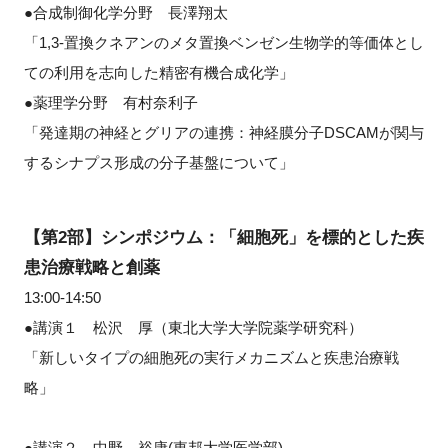
●合成制御化学分野 長澤翔太
「1,3-置換クネアンのメタ置換ベンゼン生物学的等価体とし
ての利用を志向した精密有機合成化学」
●薬理学分野 有村奈利子
「発達期の神経とグリアの連携：神経膜分子DSCAMが関与
するシナプス形成の分子基盤について」
【第2部】シンポジウム：「細胞死」を標的とした疾
患治療戦略と創薬
13:00-14:50
●講演１ 松沢 厚（東北大学大学院薬学研究科）
「新しいタイプの細胞死の実行メカニズムと疾患治療戦
略」
●講演２ 中野 裕康(東邦大学医学部)