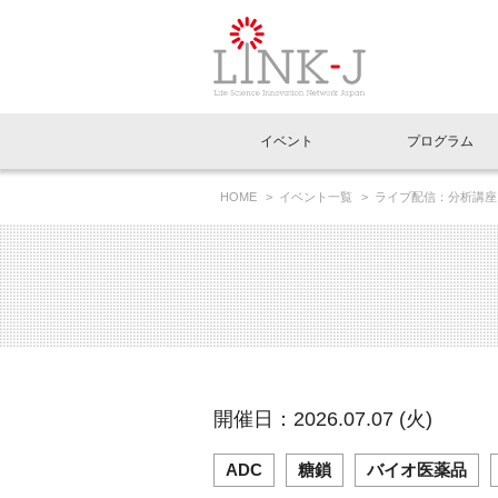
一般社団法人LI
イベント
プログラム
FAQ
イベントお知らせメール登録
HOME
イベント一覧
ライブ配信：分析講座
～】
イベント一覧
インタビュー・コラム一覧
ニュース一覧
Out of Box相談室
理事長挨拶
特別会員一覧
ラウンジ・会議室
LINK-J主催・共催
スペシャルインタビュー
トピック
特別
プレ
国内外連携
専用メニューはこちら
アクセス
LINK-J協賛・協力
連載コラム
メディア情報
出展
海外
組織概要
過去イベント
事務局だより
アクセラレーション
マイ
イベ
開催日：2026.07.07 (火)
協賛・協力
施設
ADC
糖鎖
バイオ医薬品