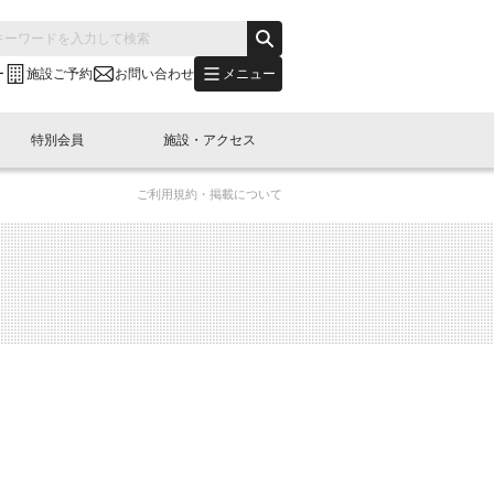
メニュー
ー
施設ご予約
お問い合わせ
特別会員
施設・アクセス
ご利用規約・掲載について
's "LINK-BioBAY TOKYO"？
s LINK-J WEST
申し込み
ご予約
(News Letter)
特別会員開催
ニュース・事業紹介
内容
橋コラム
出展・参加
イベント
B日本橋エリアについて