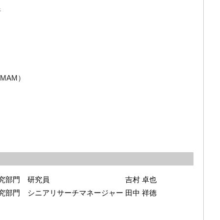
析
MAM）
ター 研究部門 研究員 吉村 卓也
部門 シニアリサーチマネージャー 田中 祥徳