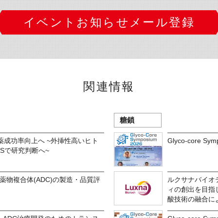
イベントお知らせメール登録
関連情報
糖鎖
薬成功率向上へ ~外挿性高いヒト
Glyco-core S
IASで研究判断へ~
薬物複合体(ADC)の製造・品質評
ルクサナバイオ
ィの創出を目指
酸技術の融合に