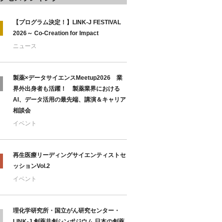
【プログラム決定！】LINK-J FESTIVAL
2026～ Co-Creation for Impact
ニュース
製薬×データサイエンスMeetup2026 業
界外出身者も活躍！ 製薬業界における
AI、データ活用の最先端、講演＆キャリア
相談会
イベント
再生医療リーディングサイエンティストセ
ッションVol.2
イベント
理化学研究所・国立がん研究センター・
LINK-J 創薬共創シンポジウム 日本の創薬