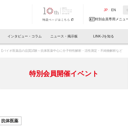
NK-J／LINK-J
JP
／
EN
特別会員専用メニュ
インタビュー・コラム
ニュース・掲示板
LINK-Jを知る
【バイオ医薬品の品質試験～抗体医薬中心に分子特性解析・活性測定・不純物解析など
イベントレポート一覧
人と情報の交流掲示板一覧
What's "UNIKORN"？
Why in Nihonbashi
特別会員について
オフィス・ラボ
What
What’
入会
施設
会員開催
スリリース
ベンチャーインタビュー
LINK-J主催・共催
会員プレスリリース
会報誌 
サポーター紹介
事業
特別会員開催イベント
閉じる
・参加
関連
サポーターコラム
LINK-J協賛・協力
募集
日本
パンフレット
GT
ページ
ント告知
抗体医薬