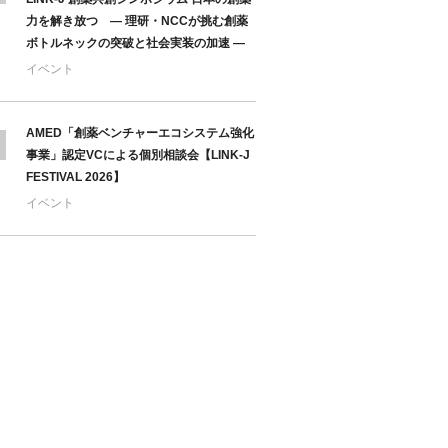
力を解き放つ ― 理研・NCCが挑む創薬
ボトルネックの突破と社会実装の加速 ―
イベント
AMED「創薬ベンチャーエコシステム強化
事業」認定VCによる個別相談会【LINK-J
FESTIVAL 2026】
イベント