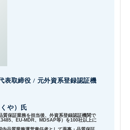
代表取締役 / 元外資系登録認証機
たくや）氏
品質保証業務を担当後、外資系登録認証機関で
13485、EU-MDR、MDSAP等）を100社以上に
で国内品質業務運営責任者として薬事・品質保証