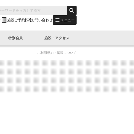
メニュー
ー
施設ご予約
お問い合わせ
特別会員
施設・アクセス
ご利用規約・掲載について
's "LINK-BioBAY TOKYO"？
s LINK-J WEST
申し込み
ご予約
(News Letter)
特別会員開催
ニュース・事業紹介
内容
橋コラム
出展・参加
イベント
B日本橋エリアについて