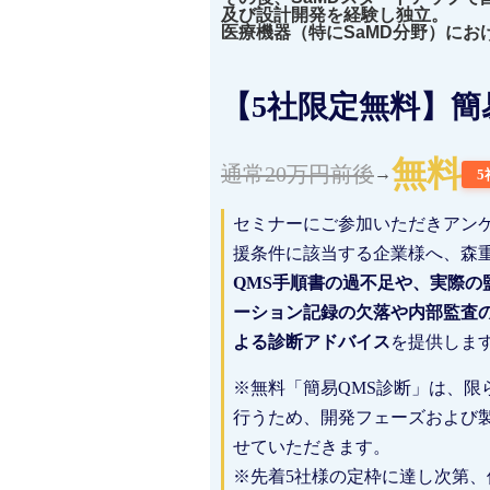
及び設計開発を経験し独立。
医療機器（特にSaMD分野）にお
【5社限定無料】簡
無料
通常20万円前後
→
5
セミナーにご参加いただきアン
援条件に該当する企業様へ、森重
QMS手順書の過不足や、実際の
ーション記録の欠落や内部監査
よる診断アドバイス
を提供しま
※無料「簡易QMS診断」は、限
行うため、開発フェーズおよび
せていただきます。
※先着5社様の定枠に達し次第