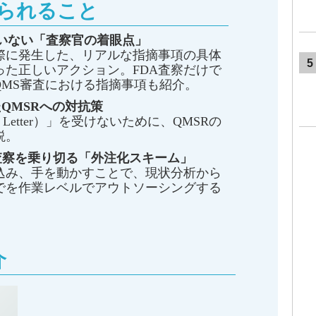
られること
いない「査察官の着眼点」
際に発生した、リアルな指摘事項の具体
5
った正しいアクション。FDA査察だけで
くQMS審査における指摘事項も紹介。
たQMSRへの対抗策
 Letter）」を受けないために、QMSRの
説。
A査察を乗り切る「外注化スキーム」
込み、手を動かすことで、現状分析から
でを作業レベルでアウトソーシングする
介