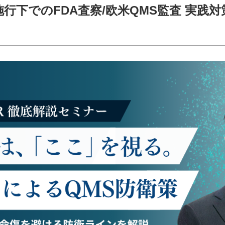
行下でのFDA査察/欧米QMS監査 実践対