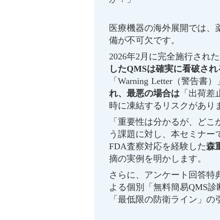
医療機器の海外展開では、
備が不可欠です。
2026年2月に完全施行された
したQMSは確実に看破され
「Warning Letter（警告書）
れ、最悪の場合は
「出荷差
時に凍結するリスクがあり
「重要性は分かるが、どこ
う課題に対し、本セミナー
FDA査察対応を経験した
森
摘の実例を明かします。
さらに、アンケート回答特
よる個別「無料簡易QMS診
「最低限の防衛ライン」の