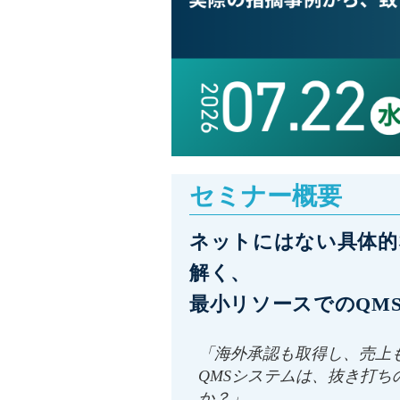
セミナー概要
ネットにはない具体的
解く、
最小リソースでのQM
「海外承認も取得し、売上
QMSシステムは、抜き打ち
か？」