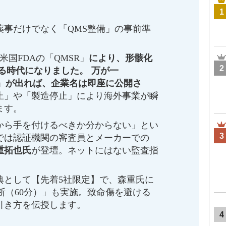
1
薬事だけでなく「QMS整備」の事前準
米国FDAの「QMSR」
により、形骸化
2
る時代になりました。 万が一
」
が出れば、企業名は即座に公開さ
止」や「製造停止」により海外事業が瞬
ます。
から手を付けるべきか分からない」とい
3
では認証機関の審査員とメーカーでの
重拓也氏
が登壇。ネットにはない監査指
典として【先着5社限定】で、森重氏に
断（60分）」も実施。致命傷を避ける
引き方を伝授します。
4