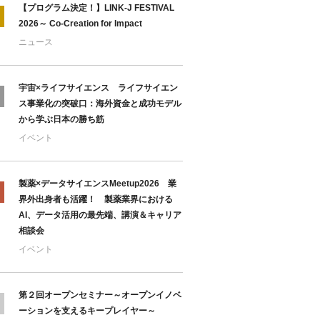
【プログラム決定！】LINK-J FESTIVAL
2026～ Co-Creation for Impact
ニュース
宇宙×ライフサイエンス ライフサイエン
ス事業化の突破口：海外資金と成功モデル
から学ぶ日本の勝ち筋
イベント
製薬×データサイエンスMeetup2026 業
界外出身者も活躍！ 製薬業界における
AI、データ活用の最先端、講演＆キャリア
相談会
イベント
第２回オープンセミナー～オープンイノベ
ーションを支えるキープレイヤー～