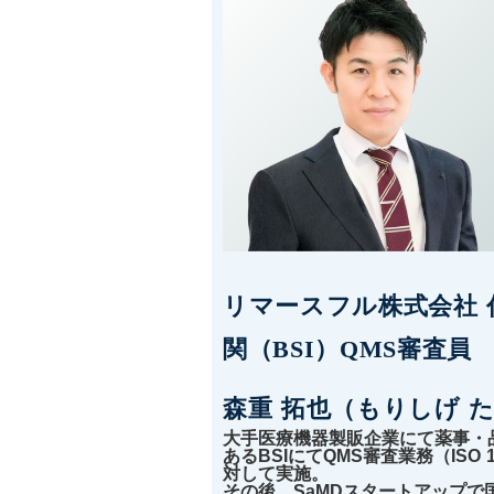
リマースフル株式会社 
関（BSI）QMS審査員
森重 拓也（もりしげ 
大手医療機器製販企業にて薬事・
あるBSIにてQMS審査業務（ISO 
対して実施。
その後、SaMDスタートアップ