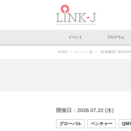
一般社団法人LI
イベント
プログラム
FAQ
イベントお知らせメール登録
HOME
イベント一覧
【医療機器】新QMSR
イベント一覧
インタビュー・コラム一覧
ニュース一覧
Out of Box相談室
理事長挨拶
特別会員一覧
ラウンジ・会議室
LINK-J主催・共催
スペシャルインタビュー
トピック
特別
プレ
国内外連携
専用メニューはこちら
アクセス
LINK-J協賛・協力
連載コラム
メディア情報
出展
海外
組織概要
過去イベント
事務局だより
アクセラレーション
マイ
イベ
開催日：2026.07.22 (水)
協賛・協力
施設
グローバル
ベンチャー
QM