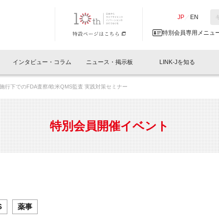
NK-J／LINK-J
JP
／
EN
特別会員専用メニュ
インタビュー・コラム
ニュース・掲示板
LINK-Jを知る
施行下でのFDA査察/欧米QMS監査 実践対策セミナー
イベントレポート一覧
人と情報の交流掲示板一覧
What's "UNIKORN"？
Why in Nihonbashi
特別会員について
オフィス・ラボ
What
What’
入会
施設
会員開催
スリリース
ベンチャーインタビュー
LINK-J主催・共催
会員プレスリリース
会報誌 
サポーター紹介
事業
特別会員開催イベント
閉じる
・参加
関連
サポーターコラム
LINK-J協賛・協力
募集
日本
パンフレット
GT
ページ
ント告知
S
薬事