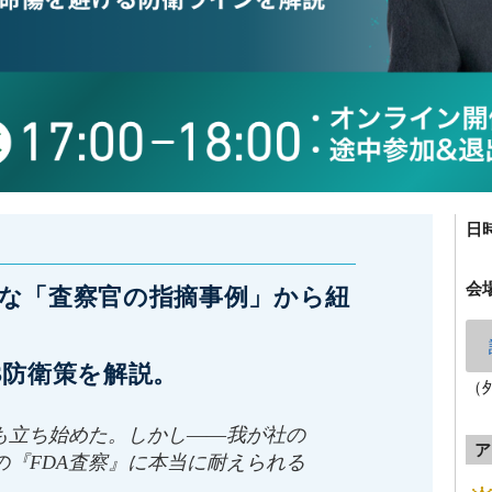
日
会
な「査察官の指摘事例」から紐
S防衛策を解説。
（
も立ち始めた。しかし――我が社の
ア
の『FDA査察』に本当に耐えられる