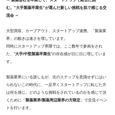
む。”大手製薬卒業生”が選んだ新しい挑戦を肌で感じる交
新規登録
流会 ～
イベント
大型買収、カーブアウト、スタートアップ連携。「製薬業
プログラム
界」の動きは速さを増しています。
同時にスタートアップ界隈では、ここ数年で参画をされ
インタビュー・コラム
た、”
大手/中堅製薬卒業生
”の存在感が日に日に増していま
す。
ニュース・掲示板
製薬業界にいる誰しもが、次のステップを意識せずにはい
LINK-Jを知る
られないこの時代に、一足早くスタートアップに転じた方
特別会員
は何を感じ、どのような挑戦をされているのかを感じて頂
くために「
製薬業界/製薬周辺業界の方限定
」で交流イベン
施設・アクセス
トを行います。