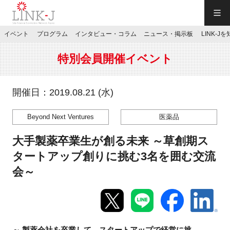
一般社団法人LINK-J／LINK-J
イベント
プログラム
インタビュー・コラム
ニュース・掲示板
LINK-J
JP
／
EN
特別会員開催イベント
開催日：2019.08.21 (水)
Beyond Next Ventures
医薬品
特別会員専用メニュー
大手製薬卒業生が創る未来 ～草創期ス
施設ご予約
タートアップ創りに挑む3名を囲む交流
会～
お問い合わせ
マイページ
～ 製薬会社を卒業して、スタートアップで経営に挑