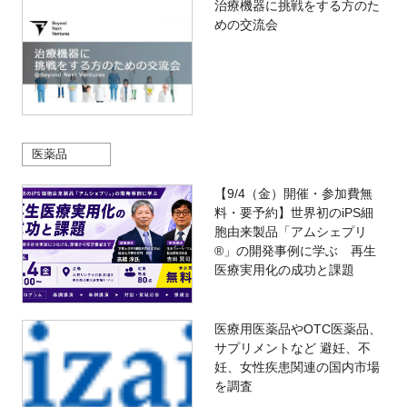
治療機器に挑戦をする方のた
めの交流会
医薬品
【9/4（金）開催・参加費無
料・要予約】世界初のiPS細
胞由来製品「アムシェプリ
®」の開発事例に学ぶ 再生
医療実用化の成功と課題
医療用医薬品やOTC医薬品、
サプリメントなど 避妊、不
妊、女性疾患関連の国内市場
を調査