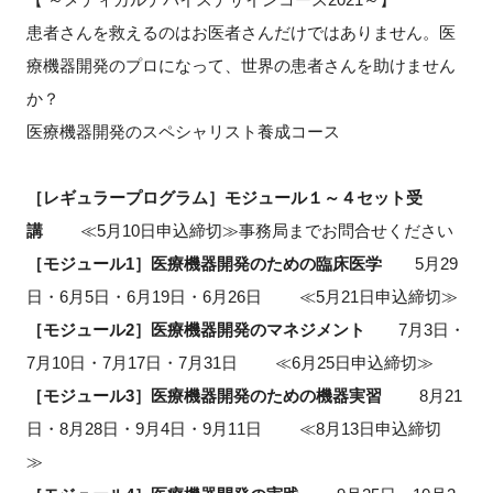
患者さんを救えるのはお医者さんだけではありません。医
新規登録
療機器開発のプロになって、世界の患者さんを助けません
か？
イベント
医療機器開発のスペシャリスト養成コース
プログラム
［レギュラープログラム］モジュール１～４セット受
インタビュー・コラム
講
≪5
月
10
日申込締切
≫
事務局までお問合せください
［モジュール
1
］医療機器開発のための臨床医学
5
月
29
ニュース・掲示板
日・
6
月
5
日・
6
月
19
日・
6
月
26
日
≪5
月
21
日申込締切
≫
［モジュール
2
］医療機器開発のマネジメント
7
月
3
日・
LINK-Jを知る
7
月
10
日・
7
月
17
日・
7
月
31
日
≪6
月
25
日申込締切
≫
特別会員
［モジュール
3
］医療機器開発のための機器実習
8
月
21
日・
8
月
28
日・
9
月
4
日・
9
月
11
日
≪8
月
13
日申込締切
施設・アクセス
≫