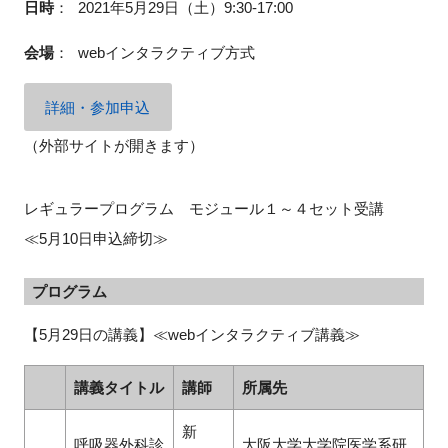
日時
：
2021年5月29日（土）9:30-17:00
会場
：
webインタラクティブ方式
閉じる
詳細・参加申込
（外部サイトが開きます）
レギュラープログラム モジュール１～４セット受講
≪5月10日申込締切≫
プログラム
【5月29日の講義】≪webインタラクティブ講義≫
講義タイトル
講師
所属先
新
呼吸器外科診
大阪大学大学院医学系研