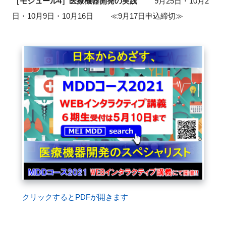
［モジュール
4
］医療機器開発の実践
9
月
25
日・
10
月
2
FAQ
日・
10
月
9
日・
10
月
16
日
≪9
月
17
日申込締切
≫
イベントお知らせメール登録
クリックするとPDFが開きます