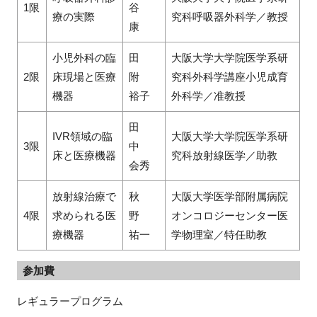
1限
谷
療の実際
究科呼吸器外科学／教授
康
小児外科の臨
田
大阪大学大学院医学系研
2限
床現場と医療
附
究科外科学講座小児成育
機器
裕子
外科学／准教授
田
IVR領域の臨
大阪大学大学院医学系研
3限
中
床と医療機器
究科放射線医学／助教
会秀
放射線治療で
秋
大阪大学医学部附属病院
4限
求められる医
野
オンコロジーセンター医
療機器
祐一
学物理室／特任助教
参加費
レギュラープログラム