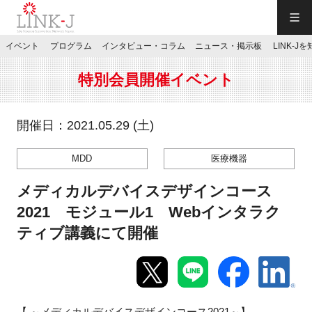
一般社団法人LINK-J／LINK-J
イベント
プログラム
インタビュー・コラム
ニュース・掲示板
LINK-J
JP
／
EN
特別会員開催イベント
開催日：2021.05.29 (土)
MDD
医療機器
特別会員専用メニュー
メディカルデバイスデザインコース
施設ご予約
2021 モジュール1 Webインタラク
ティブ講義にて開催
お問い合わせ
マイページ
【 ～メディカルデバイスデザインコース
2021
～】