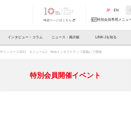
NK-J／LINK-J
JP
／
EN
特別会員専用メニュ
インタビュー・コラム
ニュース・掲示板
LINK-Jを知る
ザインコース2021 モジュール2 Webインタラクティブ講義にて開催
イベントレポート一覧
人と情報の交流掲示板一覧
What's "UNIKORN"？
Why in Nihonbashi
特別会員について
オフィス・ラボ
What
What’
入会
施設
会員開催
スリリース
ベンチャーインタビュー
LINK-J主催・共催
会員プレスリリース
会報誌 
サポーター紹介
事業
特別会員開催イベント
閉じる
・参加
関連
サポーターコラム
LINK-J協賛・協力
募集
日本
パンフレット
GT
ページ
ント告知