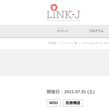
一般社団法人LI
イベント
プログラム
FAQ
イベントお知らせメール登録
HOME
イベント一覧
メディカルデバイスデ
イベント一覧
インタビュー・コラム一覧
ニュース一覧
Out of Box相談室
理事長挨拶
特別会員一覧
ラウンジ・会議室
LINK-J主催・共催
スペシャルインタビュー
トピック
特別
プレ
国内外連携
専用メニューはこちら
アクセス
LINK-J協賛・協力
連載コラム
メディア情報
出展
海外
組織概要
過去イベント
事務局だより
アクセラレーション
マイ
イベ
開催日：2021.07.31 (土)
協賛・協力
施設
MDD
医療機器