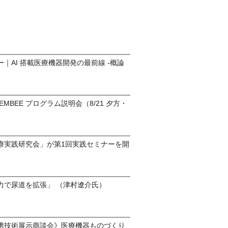
｜AI 搭載医療機器開発の最前線 -概論
o-EMBEE プログラム説明会（8/21 夕方・
）
療実践研究会」が第1回実践セミナーを開
力で尿道を拡張」 （津村遼介氏）
携技術展示商談会》医療機器ものづくり