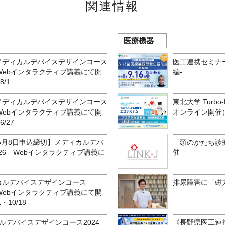
関連情報
医療機器
】メディカルデバイスデザインコース
医工連携セミナー
 Webインタラクティブ講義にて開
編-
8/1
】メディカルデバイスデザインコース
東北大学 Turb
 Webインタラクティブ講義にて開
オンライン開催
6/27
5月8日申込締切】メディカルデバ
「頭のかたち診
26 Webインタラクティブ講義に
催
カルデバイスデザインコース
排尿障害に「磁
 Webインタラクティブ講義にて開
1・10/18
カルデバイスデザインコース2024
《長野県医工連