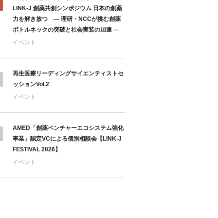
LINK-J 創薬共創シンポジウム 日本の創薬
力を解き放つ ― 理研・NCCが挑む創薬
ボトルネックの突破と社会実装の加速 ―
イベント
再生医療リーディングサイエンティストセ
ッションVol.2
イベント
AMED「創薬ベンチャーエコシステム強化
事業」認定VCによる個別相談会【LINK-J
FESTIVAL 2026】
イベント