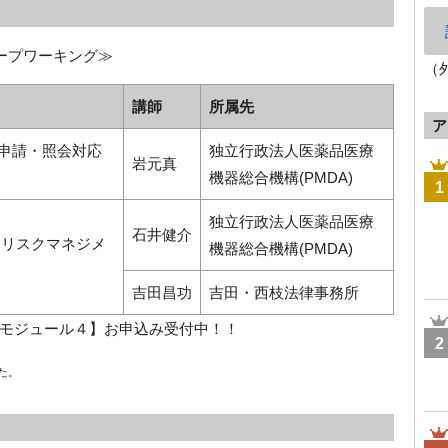
ープワーキング≫
（
講師
所属先
ア
 II ～申請・照会対応
独立行政法人医薬品医療
岩元真
機器総合機構(PMDA)
1
独立行政法人医薬品医療
石井健介
III ～リスクマネジメ
機器総合機構(PMDA)
吉田昌功
吉田・西枝法律事務所
モジュール４】お申込み受付中！！
2
た。