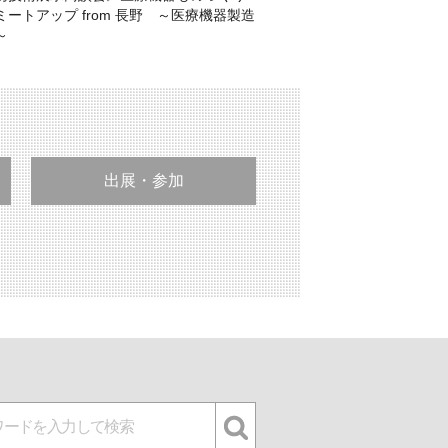
ートアップ from 長野 ～医療機器製造
～
出展・参加