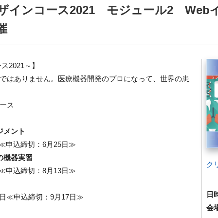
インコース2021 モジュール2 Web
催
2021～】
ではありません。医療機器開発のプロになって、世界の患
ース
ジメント
1日≪申込締切：6月25日≫
の機器実習
ク
11日≪申込締切：8月13日≫
日
月16日≪申込締切：9月17日≫
会