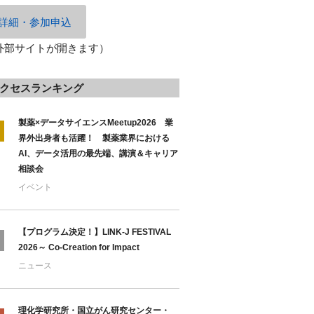
詳細・参加申込
外部サイトが開きます）
クセスランキング
製薬×データサイエンスMeetup2026 業
界外出身者も活躍！ 製薬業界における
AI、データ活用の最先端、講演＆キャリア
相談会
イベント
【プログラム決定！】LINK-J FESTIVAL
2026～ Co-Creation for Impact
ニュース
理化学研究所・国立がん研究センター・