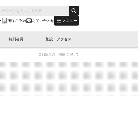
メニュー
ー
施設ご予約
お問い合わせ
特別会員
施設・アクセス
ご利用規約・掲載について
's "LINK-BioBAY TOKYO"？
s LINK-J WEST
申し込み
ご予約
(News Letter)
特別会員開催
ニュース・事業紹介
内容
橋コラム
出展・参加
イベント
B日本橋エリアについて