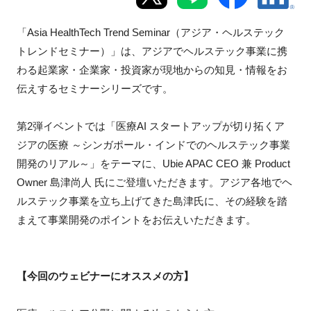
新規登録
「Asia HealthTech Trend Seminar（アジア・ヘルステック
トレンドセミナー）」は、アジアでヘルステック事業に携
イベント
わる起業家・企業家・投資家が現地からの知見・情報をお
伝えするセミナーシリーズです。
プログラム
第2弾イベントでは「医療AI スタートアップが切り拓くア
インタビュー・コラム
ジアの医療 ～シンガポール・インドでのヘルステック事業
開発のリアル～」をテーマに、Ubie APAC CEO 兼 Product
ニュース・掲示板
Owner 島津尚人 氏にご登壇いただきます。アジア各地でヘ
ルステック事業を立ち上げてきた島津氏に、その経験を踏
LINK-Jを知る
まえて事業開発のポイントをお伝えいただきます。
特別会員
【今回のウェビナーにオススメの方】
施設・アクセス