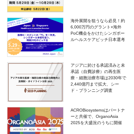
海外展開を狙うなら必見！約
6,000万円のグラント×海外
PoC機会をかけたシンガポー
ルヘルスケアピッチ日本選考
アジアに於ける承認済みと未
承認（自費診療）の再生医
療・細胞治療市場は2030年で
2,440億円まで拡大、シー
ド・プランニング調査
ACROBiosystemsはパートナ
ーと共催で、OrganoAsia
2025を大盛況のうちに開催