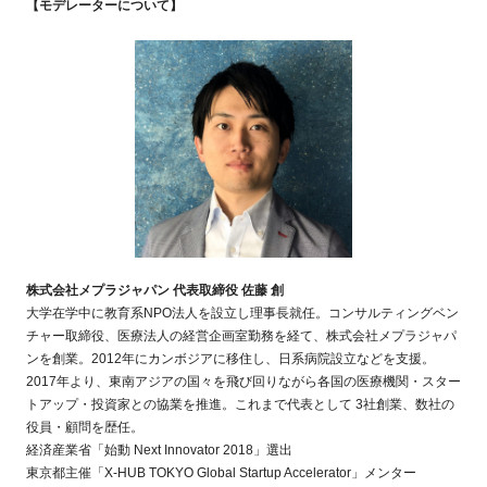
【モデレーターについて】
株式会社メプラジャパン 代表取締役 佐藤 創
大学在学中に教育系
NPO
法人を設立し理事長就任。コンサルティングベン
チャー取締役、医療法人の経営企画室勤務を経て、株式会社メプラジャパ
ンを創業。
2012
年にカンボジアに移住し、日系病院設立などを支援。
2017
年より、東南アジアの国々を飛び回りながら各国の医療機関・スター
トアップ・投資家との協業を推進。これまで代表として
3
社創業、数社の
役員・顧問を歴任。
経済産業省「始動
Next Innovator 2018
」選出
東京都主催「
X-HUB TOKYO Global Startup Accelerator
」メンター