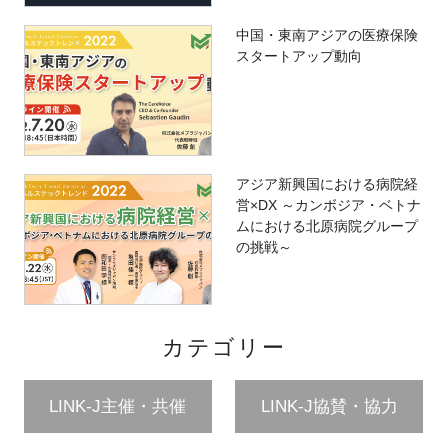
中国・東南アジアの医療保険
スタートアップ動向
アジア新興国における病院経
営×DX ～カンボジア・ベトナ
ムにおける北原病院グループ
の挑戦～
カテゴリー
LINK-J主催・共催
LINK-J協賛・協力