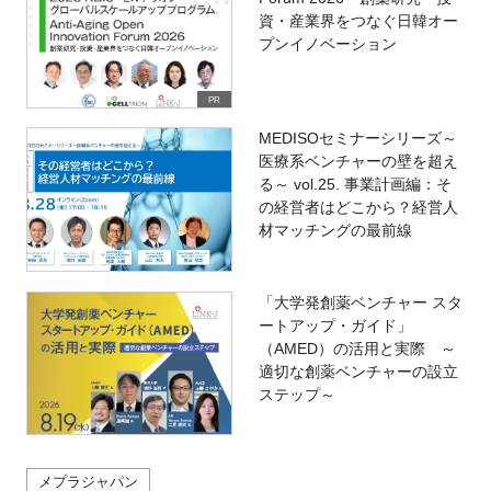
資・産業界をつなぐ日韓オー
プンイノベーション
PR
MEDISOセミナーシリーズ～
医療系ベンチャーの壁を超え
る～ vol.25. 事業計画編：そ
の経営者はどこから？経営人
材マッチングの最前線
「大学発創薬ベンチャー スタ
ートアップ・ガイド」
（AMED）の活用と実際 ～
適切な創薬ベンチャーの設立
ステップ～
メプラジャパン