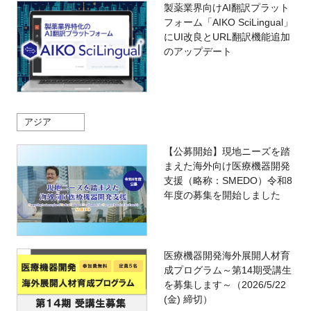
製薬業界向けAI翻訳プラット
フォーム「AIKO SciLingual」
にUI改良とURL翻訳機能追加
のアップデート
アジア
【公募開始】現地ニーズを踏
まえた海外向け医療機器開発
支援（略称：SMEDO）令和8
年度の募集を開始しました
医療機器開発海外展開人材育
成プログラム～第14期受講生
を募集します～（2026/5/22
(金) 締切）