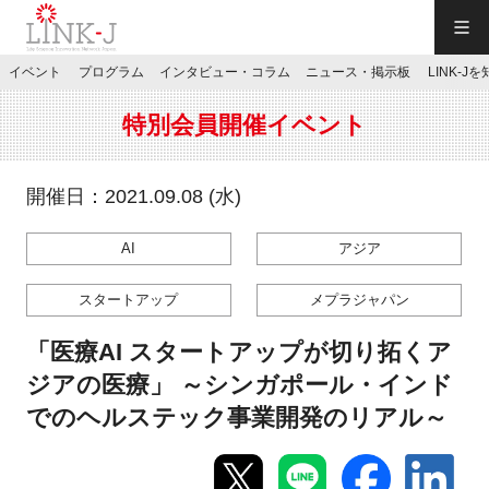
一般社団法人LINK-J／LINK-J
イベント
プログラム
インタビュー・コラム
ニュース・掲示板
LINK-J
JP
／
EN
特別会員開催イベント
開催日：2021.09.08 (水)
AI
アジア
特別会員専用メニュー
スタートアップ
メプラジャパン
施設ご予約
「医療AI スタートアップが切り拓くア
ジアの医療」 ～シンガポール・インド
お問い合わせ
でのヘルステック事業開発のリアル～
マイページ