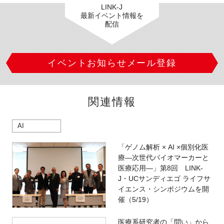
LINK-J
最新イベント情報を
配信
イベントお知らせメール登録
関連情報
AI
「ゲノム解析 × AI ×個別化医
療―次世代バイオマーカーと
医療応用―」第8回 LINK-
J・UCサンディエゴ ライフサ
イエンス・シンポジウムを開
催（5/19）
医療系研究者の「問い」から