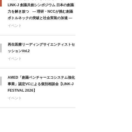
LINK-J 創薬共創シンポジウム 日本の創薬
力を解き放つ ― 理研・NCCが挑む創薬
ボトルネックの突破と社会実装の加速 ―
イベント
再生医療リーディングサイエンティストセ
ッションVol.2
イベント
AMED「創薬ベンチャーエコシステム強化
事業」認定VCによる個別相談会【LINK-J
FESTIVAL 2026】
イベント