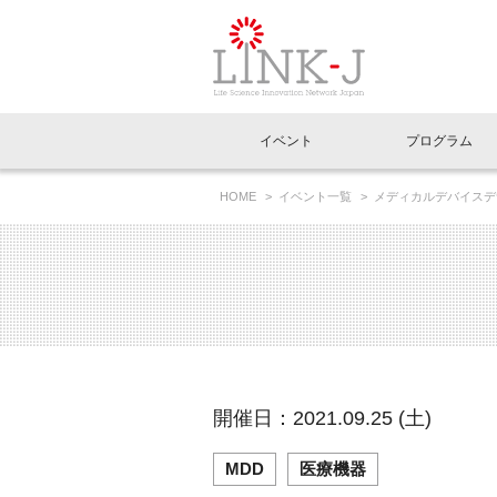
一般社団法人LI
イベント
プログラム
FAQ
イベントお知らせメール登録
HOME
イベント一覧
メディカルデバイスデ
イベント一覧
インタビュー・コラム一覧
ニュース一覧
Out of Box相談室
理事長挨拶
特別会員一覧
ラウンジ・会議室
LINK-J主催・共催
スペシャルインタビュー
トピック
特別
プレ
国内外連携
専用メニューはこちら
アクセス
LINK-J協賛・協力
連載コラム
メディア情報
出展
海外
組織概要
過去イベント
事務局だより
アクセラレーション
マイ
イベ
開催日：2021.09.25 (土)
協賛・協力
施設
MDD
医療機器