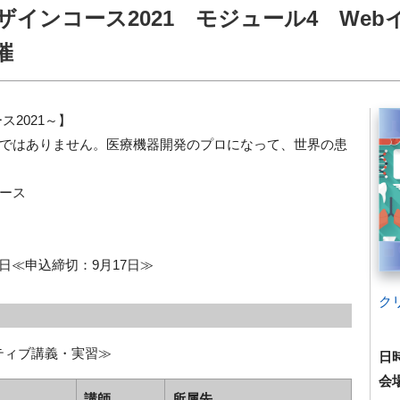
インコース2021 モジュール4 Web
催
2021～】
ではありません。医療機器開発のプロになって、世界の患
ース
月16日≪申込締切：9月17日≫
ク
クティブ講義・実習≫
日
会
講師
所属先