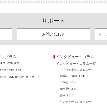
サポート
お問い合わせ
プログラム
インタビュー・コラム
ut of Box相談室
インタビュー・コラム一覧
スペシャルインタビュー
hat's "UNIKORN"？
会報誌（News Letter）
hat's "LINK-BioBAY TOKYO"？
日本橋コラム
事務局だより
連載コラム
ベンチャーインタビュー