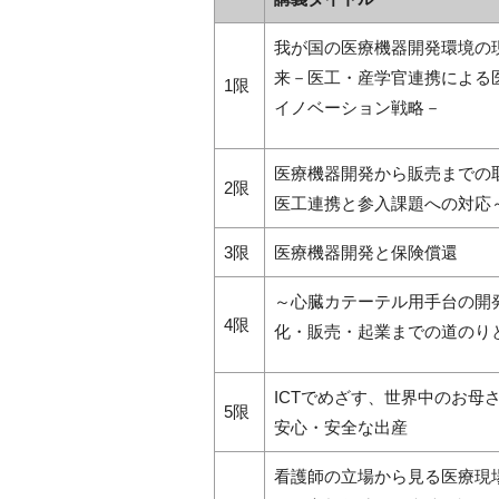
我が国の医療機器開発環境の
来－医工・産学官連携による
1限
イノベーション戦略－
医療機器開発から販売までの
2限
医工連携と参入課題への対応
3限
医療機器開発と保険償還
～心臓カテーテル用手台の開
4限
化・販売・起業までの道のり
ICTでめざす、世界中のお母
5限
安心・安全な出産
看護師の立場から見る医療現