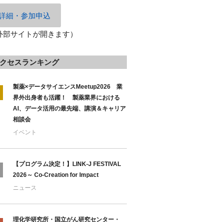
詳細・参加申込
外部サイトが開きます）
クセスランキング
製薬×データサイエンスMeetup2026 業
界外出身者も活躍！ 製薬業界における
AI、データ活用の最先端、講演＆キャリア
相談会
イベント
【プログラム決定！】LINK-J FESTIVAL
2026～ Co-Creation for Impact
ニュース
理化学研究所・国立がん研究センター・