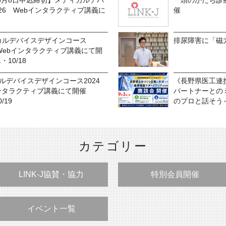
5月8日申込締切】メディカルデバ
「頭のかたち診
26 Webインタラクティブ講義に
催
カルデバイスデザインコース
排尿障害に「磁
 Webインタラクティブ講義にて開
1・10/18
カルデバイスデザインコース2024
《長野県医工連
インタラクティブ講義にて開催
パートナーとのミ
/19
のプロと話そう
カテゴリー
LINK-J協賛・協力
特別会員開催
イベント一覧