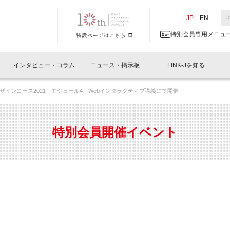
NK-J／LINK-J
JP
／
EN
特別会員専用メニュ
インタビュー・コラム
ニュース・掲示板
LINK-Jを知る
ザインコース2021 モジュール4 Webインタラクティブ講義にて開催
イベントレポート一覧
人と情報の交流掲示板一覧
What's "UNIKORN"？
Why in Nihonbashi
特別会員について
オフィス・ラボ
What
What’
入会
施設
会員開催
スリリース
ベンチャーインタビュー
LINK-J主催・共催
会員プレスリリース
会報誌 
サポーター紹介
事業
特別会員開催イベント
閉じる
・参加
関連
サポーターコラム
LINK-J協賛・協力
募集
日本
パンフレット
GT
ページ
ント告知