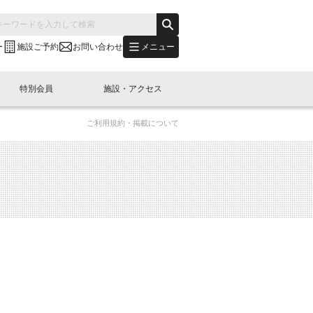
メニュー
ー
施設ご予約
お問い合わせ
特別会員
施設・アクセス
ご利用規約・掲載について
's "LINK-BioBAY TOKYO"？
s LINK-J WEST
申し込み
ご予約
(News Letter)
特別会員開催
ニュース・事業紹介
内容
橋コラム
出展・参加
イベント
B日本橋エリアについて