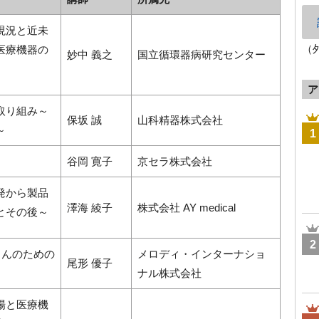
現況と近未
（
医療機器の
妙中 義之
国立循環器病研究センター
ア
取り組み～
保坂 誠
山科精器株式会社
～
1
谷岡 寛子
京セラ株式会社
発から製品
澤海 綾子
株式会社 AY medical
とその後～
2
さんのための
メロディ・インターナショ
尾形 優子
ナル株式会社
場と医療機