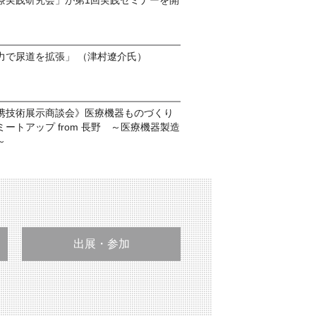
療実践研究会」が第1回実践セミナーを開
力で尿道を拡張」 （津村遼介氏）
携技術展示商談会》医療機器ものづくり
ートアップ from 長野 ～医療機器製造
～
出展・参加