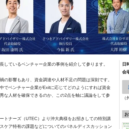
長しているベンチャー企業の事例を紹介して参ります。
日
会
禍の影響もあり、資金調達や人材不足の問題は深刻です。
でベンチャー企業がExitに応じてどのようにすれば資金
秀な人材を確保できるのか、この2点を軸に議論をして参
（
お
ートナーズ（UTEC）より沖大典様をお招きしての特別講
スケア特有の課題などについてのパネルディスカッション