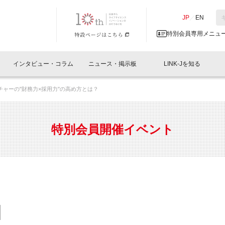
NK-J／LINK-J
JP
／
EN
特別会員専用メニュ
インタビュー・コラム
ニュース・掲示板
LINK-Jを知る
ンチャーの"財務力×採用力"の高め方とは？
イベントレポート一覧
人と情報の交流掲示板一覧
What's "UNIKORN"？
Why in Nihonbashi
特別会員について
オフィス・ラボ
What
What’
入会
施設
会員開催
スリリース
ベンチャーインタビュー
LINK-J主催・共催
会員プレスリリース
会報誌 
サポーター紹介
事業
特別会員開催イベント
閉じる
・参加
関連
サポーターコラム
LINK-J協賛・協力
募集
日本
パンフレット
GT
ページ
ント告知