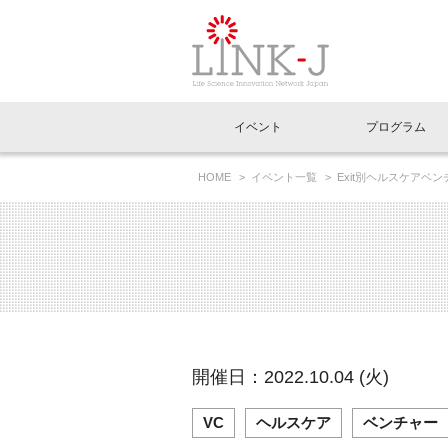
一般社団法人LI
イベント
プログラム
FAQ
イベントお知らせメール登録
HOME
イベント一覧
Exit別ヘルスケアベ
イベント一覧
インタビュー・コラム一覧
ニュース一覧
Out of Box相談室
理事長挨拶
特別会員一覧
ラウンジ・会議室
LINK-J主催・共催
スペシャルインタビュー
トピック
特別
プレ
国内外連携
専用メニューはこちら
アクセス
LINK-J協賛・協力
連載コラム
メディア情報
出展
海外
組織概要
過去イベント
事務局だより
アクセラレーション
マイ
イベ
開催日：2022.10.04 (火)
協賛・協力
施設
VC
ヘルスケア
ベンチャー