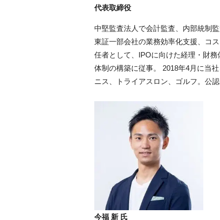
代表取締役
中堅監査法人で会計監査、内部統制監
東証一部会社の業務効率化支援、コス
任者として、IPOに向けた経理・財
体制の構築に従事。 2018年4月に当
ニス、トライアスロン、ゴルフ。公認
今福 新 氏