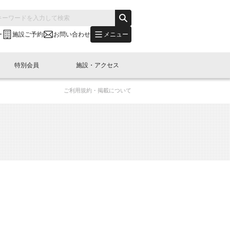
メニュー
ー
施設ご予約
お問い合わせ
特別会員
施設・アクセス
ご利用規約・掲載について
's "LINK-BioBAY TOKYO"？
s LINK-J WEST
申し込み
ご予約
(News Letter)
特別会員開催
ニュース・事業紹介
内容
橋コラム
出展・参加
イベント
B日本橋エリアについて