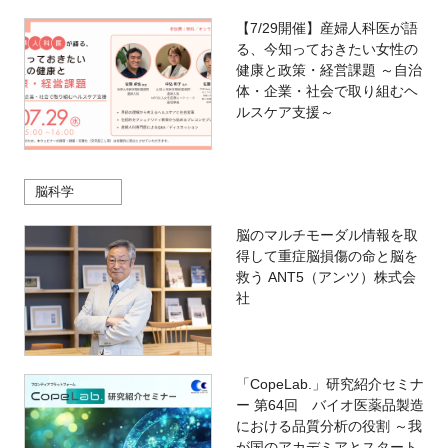
【7/29開催】産婦人科医が語
る、今知っておきたい女性の
健康と政策・経営課題 ～自治
体・企業・社会で取り組むヘ
ルスケア支援～
脳科学
脳のマルチモーダル情報を取
得して重症脳損傷の命と脳を
救う ANT5（アンツ）株式会
社
「CopeLab.」研究紹介セミナ
ー 第64回 バイオ医薬品製造
における品質分析の役割 ～我
が国のアカデミアとスタート