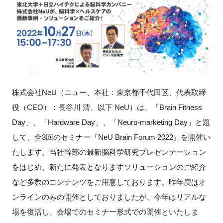
新規登録
イベント
プログラム
株式会社NeU（ニュー、本社：東京都千代田区、代表取締
インタビュー・コラム
役（CEO）：長谷川 清、以下 NeU）は、「Brain Fitness
Day」、「Hardware Day」、「Neuro-marketing Day」と題
ニュース・掲示板
して、全3回のセミナー『NeU Brain Forum 2022』を開催い
LINK-Jを知る
たします。
当社幹部の最新脳科学研究プレゼンテーション
をはじめ、新たに発表となりますソリューションのご紹介
特別会員
など多数のコンテンツをご用意しております。
昨年度はオ
ンラインのみの開催としておりましたが、今年はリアルな
施設・アクセス
場を復活し、会場でのセミナー形式での開催といたしま