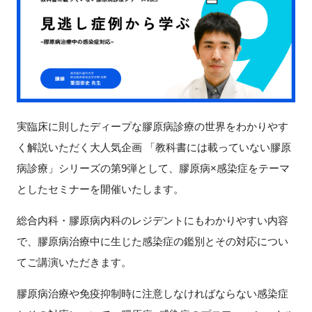
新規登録
イベント
プログラム
実臨床に則したディープな膠原病診療の世界をわかりやす
インタビュー・コラム
く解説いただく大人気企画 「教科書には載っていない膠原
病診療」シリーズの第9弾として、膠原病×感染症をテーマ
ニュース・掲示板
としたセミナーを開催いたします。
LINK-Jを知る
総合内科・膠原病内科のレジデントにもわかりやすい内容
で、膠原病治療中に生じた感染症の鑑別とその対応につい
特別会員
てご講演いただきます。
施設・アクセス
膠原病治療や免疫抑制時に注意しなければならない感染症