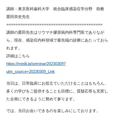
講師：東京医科歯科大学 統合臨床感染症学分野 助教
栗田崇史先生
閉じる
=========================================
講師の栗田先生はリウマチ膠原病内科専門医でありなが
ら、現在、感染症内科領域で最先端の診療にあたっておら
れます。
詳細はこちら
h
ttps://medii.jp/seminar/20230309?
utm_source=20230309_
Link
当日は、日常臨床にお役立ていただけることはもちろん、
多くの学びをご提供することも目標に、質疑応答も充実し
た企画にできるように努めて参ります。
では、当日お会いできるのを楽しみにしております。