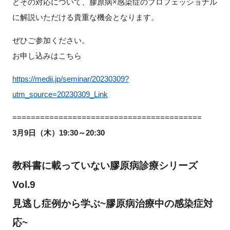
とその対応について、膠原病×感染症のプロフェッショナル
FAQ
に解説いただける貴重な機会となります。
イベントお知らせメール登録
ぜひご参加ください。
お申し込みはこちら
h
ttps://medii.jp/seminar/20230309?
utm_source=20230309_
Link
=========================================
3月9日（木）19:30～20:30
教科書に載っていない膠原病診療シリーズ
Vol.9
見逃し症例から学ぶ~膠原病治療中の感染症対
応~