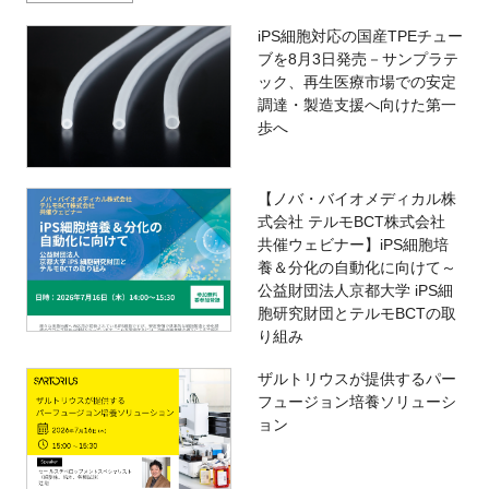
iPS細胞対応の国産TPEチュー
ブを8月3日発売－サンプラテ
ック、再生医療市場での安定
調達・製造支援へ向けた第一
歩へ
【ノバ・バイオメディカル株
式会社 テルモBCT株式会社
共催ウェビナー】iPS細胞培
養＆分化の自動化に向けて～
公益財団法人京都大学 iPS細
胞研究財団とテルモBCTの取
り組み
ザルトリウスが提供するパー
フュージョン培養ソリューシ
ョン