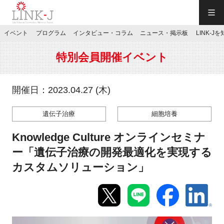
一般社団法人LINK-J／LINK-J
イベント
プログラム
インタビュー・コラム
ニュース・掲示板
LINK-J
JP
／
EN
特別会員開催イベント
開催日：2023.04.27 (木)
遺伝子治療
細胞培養
特別会員専用メニュー
Knowledge Culture オンラインセミナ
施設ご予約
ー「遺伝子治療の開発最適化を実現する
カスタムソリューション」
お問い合わせ
マイページ