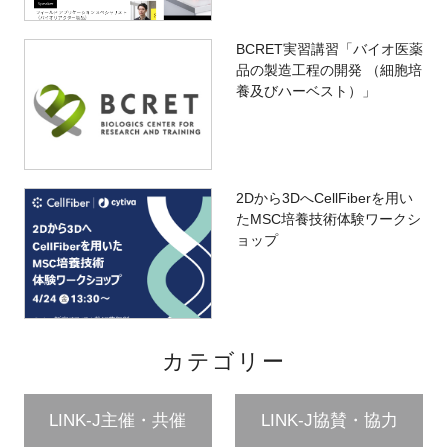
BCRET実習講習「バイオ医薬
品の製造工程の開発 （細胞培
養及びハーベスト）」
2Dから3DへCellFiberを用い
たMSC培養技術体験ワークシ
ョップ
カテゴリー
LINK-J主催・共催
LINK-J協賛・協力