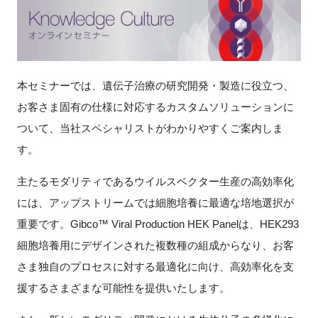
新規登録
イベント
本セミナーでは、遺伝子治療の研究開発・製造に役立つ、
プログラム
お客さま固有の仕様に対応するカスタムソリューションに
ついて、当社スペシャリストがわかりやすくご案内しま
インタビュー・コラム
す。
ニュース・掲示板
主たるモダリティであるウイルスベクター生産の高効率化
には、アップストリームでは細胞培養に最適な培地選択が
LINK-Jを知る
重要です。Gibco™ Viral Production HEK Panelは、HEK293
細胞培養用にデザインされた複数種の組成からなり、お客
特別会員
さま独自のプロセスに対する最適化に向け、高効率化を支
援するさまざまな可能性を提供いたします。
施設・アクセス