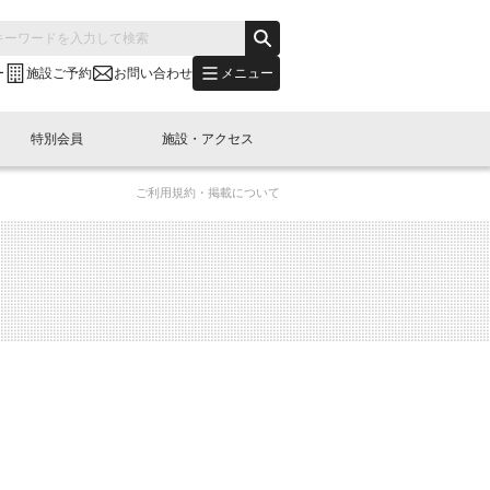
メニュー
ー
施設ご予約
お問い合わせ
特別会員
施設・アクセス
ご利用規約・掲載について
's "LINK-BioBAY TOKYO"？
s LINK-J WEST
申し込み
ご予約
(News Letter)
特別会員開催
ニュース・事業紹介
内容
橋コラム
出展・参加
イベント
B日本橋エリアについて