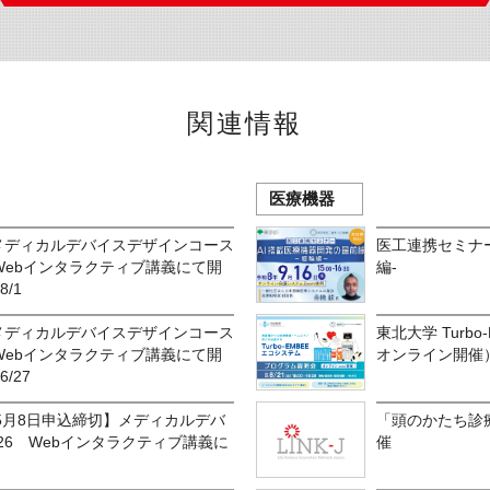
関連情報
医療機器
】メディカルデバイスデザインコース
医工連携セミナー
 Webインタラクティブ講義にて開
編-
8/1
】メディカルデバイスデザインコース
東北大学 Turb
 Webインタラクティブ講義にて開
オンライン開催
6/27
5月8日申込締切】メディカルデバ
「頭のかたち診
26 Webインタラクティブ講義に
催