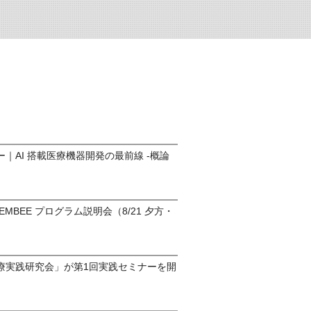
｜AI 搭載医療機器開発の最前線 -概論
o-EMBEE プログラム説明会（8/21 夕方・
）
療実践研究会」が第1回実践セミナーを開