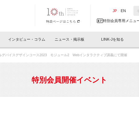
NK-J／LINK-J
JP
／
EN
特別会員専用メニュ
インタビュー・コラム
ニュース・掲示板
LINK-Jを知る
カルデバイスデザインコース2023 モジュール2 Webインタラクティブ講義にて開催
イベントレポート一覧
人と情報の交流掲示板一覧
What's "UNIKORN"？
Why in Nihonbashi
特別会員について
オフィス・ラボ
What
What’
入会
施設
会員開催
スリリース
ベンチャーインタビュー
LINK-J主催・共催
会員プレスリリース
会報誌 
サポーター紹介
事業
特別会員開催イベント
閉じる
・参加
関連
サポーターコラム
LINK-J協賛・協力
募集
日本
パンフレット
GT
ページ
ント告知