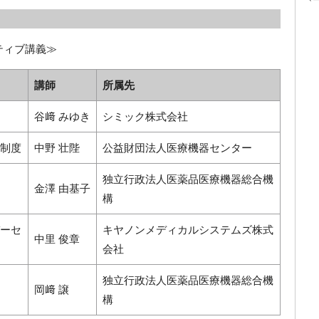
ティブ講義≫
講師
所属先
谷﨑 みゆき
シミック株式会社
制度
中野 壮陛
公益財団法人医療機器センター
独立行政法人医薬品医療機器総合機
金澤 由基子
構
ーセ
キヤノンメディカルシステムズ株式
中里 俊章
会社
独立行政法人医薬品医療機器総合機
岡﨑 譲
構