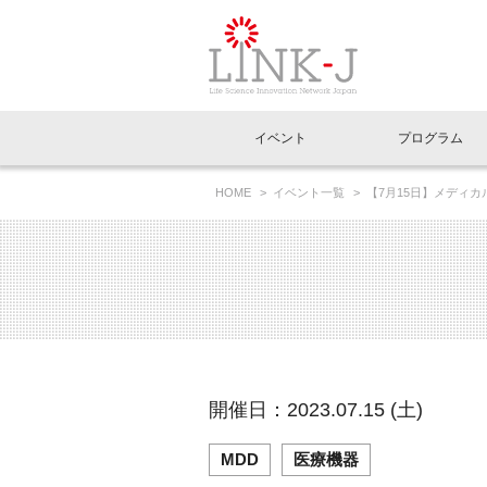
一般社団法人LI
イベント
プログラム
FAQ
イベントお知らせメール登録
HOME
イベント一覧
【7月15日】メディ
7/8・7/15・7/22・7/29
イベント一覧
インタビュー・コラム一覧
ニュース一覧
Out of Box相談室
理事長挨拶
特別会員一覧
ラウンジ・会議室
LINK-J主催・共催
スペシャルインタビュー
トピック
特別
プレ
国内外連携
専用メニューはこちら
アクセス
LINK-J協賛・協力
連載コラム
メディア情報
出展
海外
組織概要
過去イベント
事務局だより
アクセラレーション
マイ
イベ
開催日：2023.07.15 (土)
協賛・協力
施設
MDD
医療機器