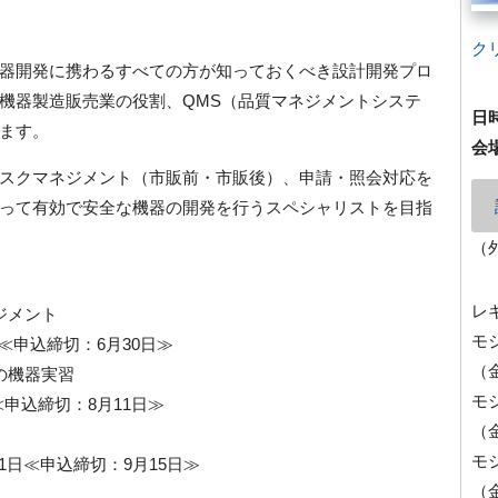
ク
器開発に携わるすべての方が知っておくべき設計開発プロ
機器製造販売業の役割、QMS（品質マネジメントシステ
日
ます。
会
スクマネジメント（市販前・市販後）、申請・照会対応を
って有効で安全な機器の開発を行うスペシャリストを目指
（
レ
ジメント
モ
9日≪申込締切：6月30日≫
（
の機器実習
モ
6日≪申込締切：8月11日≫
（
モ
月21日≪申込締切：9月15日≫
（