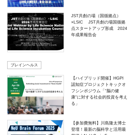
JST共創の場（国循拠点）
×LSIC JST共創の場国循拠
点スタートアップ形成 2024
年成果報告会
ブレインヘルス
【ハイブリッド開催】HGPI
認知症プロジェクトキックオ
フシンポジウム「“脳の健
康”に対する社会的投資を考え
る」
【参加費無料】川島隆太博士
登壇！最新の脳科学と活用最