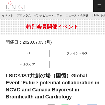
一般社団法人LINK-J／LINK-J
イベント
プログラム
インタビュー・コラム
ニュース・掲示板
LINK-J
JP
／
EN
特別会員開催イベント
開催日：2023.07.03 (月)
JST
ブレインヘルス
特別会員専用メニュー
ヘルスケア
施設ご予約
LSIC×JST共創の場（国循）Global
Event :Future potential collaboration in
お問い合わせ
NCVC and Canada Baycrest in
Brainhealth and Cardiology
マイページ