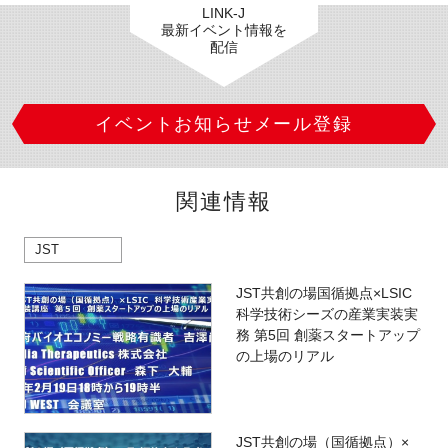
LINK-J
最新イベント情報を
配信
イベントお知らせメール登録
関連情報
JST
JST共創の場国循拠点×LSIC
科学技術シーズの産業実装実
務 第5回 創薬スタートアップ
の上場のリアル
JST共創の場（国循拠点）×