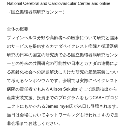
National Cerebral and Cardiovascular Center and online
FAQ
（国立循環器病研究センター）
イベントお知らせメール登録
全体の概要
ブレインヘルス分野や高齢者への医療について研究と臨床
のサービスを提供するカナダベイクレスト病院と循環器病
研究の日本の国立の研究所である国立循環器病研究センタ
ーとの将来の共同研究の可能性や日本とカナダの連携によ
る高齢化社会への課題解決に向けた研究の産業実装につい
て考えるシンポジウムです。会場では実際にベイクレスト
病院の責任者でもあるAllison Sekuler そして課題抽出から
産業実装支援、投資までのプログラムをもつCABHIプロジ
ェクトにもかかわるJames myer氏が来日し登壇されます。
当日は会場においてネットワーキングも行われますので是
非会場までお越しください。