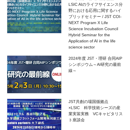
LSIC AIのライフサイエンス分
野における応用に関するハイ
ブリッドセミナー / JST COI-
NEXT Program X Life
Science Incubation Council
Hybrid Seminar for the
Application of AI in the life
science sector
2024年度 JST・理研 合同AIP
シンポジウム～AI研究の最前
線～
JST共創の場国循拠点
×LSIC 科学技術シーズの産
業実装実務 VCキャピタリス
ト座談会