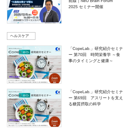
前線｜NeU Brain Forum
2025 セミナー開催
ヘルスケア
「CopeLab.」研究紹介セミナ
ー 第70回 時間栄養学 ～食
事のタイミングと健康～
「CopeLab.」研究紹介セミナ
ー 第69回 アスリートを支え
る糖質摂取の科学