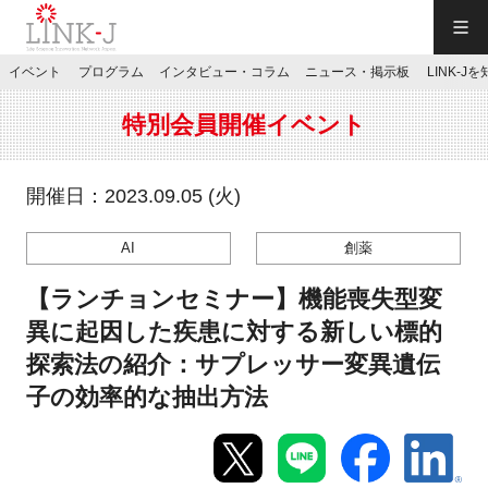
一般社団法人LINK-J／LINK-J
イベント
プログラム
インタビュー・コラム
ニュース・掲示板
LINK-J
JP
／
EN
特別会員開催イベント
開催日：2023.09.05 (火)
AI
創薬
特別会員専用メニュー
【ランチョンセミナー】機能喪失型変
施設ご予約
異に起因した疾患に対する新しい標的
探索法の紹介：サプレッサー変異遺伝
お問い合わせ
子の効率的な抽出方法
マイページ