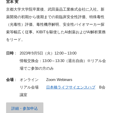
宮本 実
京都大学大学院卒業後、武田薬品工業株式会社に入社。新
薬開発の初期から後期までの前臨床安全性評価、特殊毒性
（光毒性）評価、毒性機序解明、安全性バイオマーカー探
索等幅広く従事。KIBITを駆使したAI創薬およびAI解析業務
をリード。
日時
：
2023年9月5日（火）12:00～13:00
情報交換会：13:00～13:30（退出自由）※リアル会
場でご参加の方のみ
会場
：
オンライン Zoom Webinars
リアル会場
日本橋ライフサイエンスハブ
B会
議室
詳細・参加申込