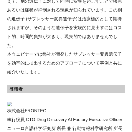
えて、別の遺伝子に対して同時に変異を起こすことで疾患
あるいは症状が抑制される現象が知られています。この別
の遺伝子 (サプレッサー変異遺伝子)は治療標的として期待
閉じる
されますが、そのような遺伝子を実験的に見出すにはコス
ト的、時間的負担が大きく、現実的ではありませんでし
た。
本ウェビナーでは弊社が開発したサプレッサー変異遺伝子
を効率的に抽出するためのアプローチについて事例と共に
紹介いたします。
登壇者
株式会社FRONTEO
執行役員 CTO Drug Discovery AI Factory Executive Officer
ニューロ言語科学研究所 所長 兼 行動情報科学研究所 所長