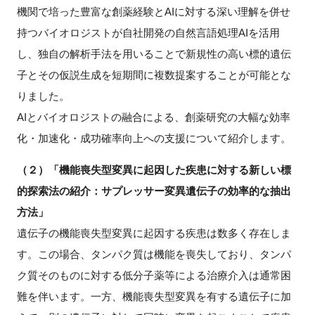
機関で培った豊富な創薬経験とAIに対する深い理解を併せ
FAQ
持つバイオロジストが自社開発の自然言語処理AIを活用
し、独自の解析手法を用いることで新規性の高い標的遺伝
イベントお知らせメール登録
子とその仮説生成を短期間に複数提案することが可能とな
りました。
AIとバイオロジストの融合による、創薬研究の大幅な効率
化・加速化・成功確率向上への支援について紹介します。
（２）「機能喪失型変異に起因した疾患に対する新しい標
的探索法の紹介：サプレッサー変異遺伝子の効率的な抽出
方法」
遺伝子の機能喪失型変異に起因する疾患は数多く存在しま
す。この場合、タンパク質は機能を喪失しており、タンパ
ク質そのものに対する低分子薬等による治療介入は通常困
難を伴います。一方、機能喪失型変異を有する遺伝子に加