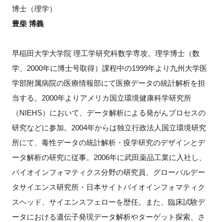
博士（理学）
豊柴 博義
早稲田大学大学院 理工学研究科数学専攻。理学博士（数
学、2000年に博士号取得）課程中の1999年より九州大学医
学部附属病院の医療情報部にて医療データの統計解析を担
当する。2000年よりアメリカ国立環境健康科学研究所
（NIEHS）において、データ解析による発がんプロセスの
研究などに参加。2004年からは独立行政法人国立環境研究
所にて、毒性データの統計解析・疫学研究のデザインとデ
ータ解析の研究に従事。2006年に武田薬品工業に入社し、
バイオインフォマティクス分野の研究員、グローバルデー
タサイエンス研究所・日本サイトバイオインフォマティク
スヘッド、サイエンスフェローを歴任。また、臨床試験デ
ータにおける遺伝子発現データ解析やターゲット探索、さ