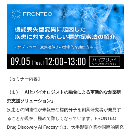
新規登録
イベント
プログラム
インタビュー・コラム
ニュース・掲示板
【セミナー内容】
LINK-Jを知る
（１）「AIとバイオロジストの融合による革新的な創薬研
究支援ソリューション」
特別会員
疾患との関連性が未報告な標的分子を創薬研究者が発見す
ることが現在、極めて難しくなっています。FRONTEO
施設・アクセス
Drug Discovery AI Factoryでは、大手製薬企業や国際的研究