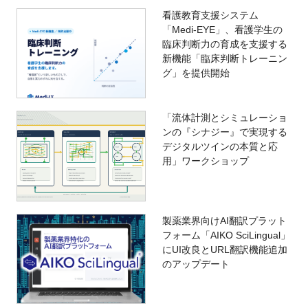
看護教育支援システム
「Medi-EYE」、看護学生の
臨床判断力の育成を支援する
新機能「臨床判断トレーニン
グ」を提供開始
「流体計測とシミュレーショ
ンの『シナジー』で実現する
デジタルツインの本質と応
用」ワークショップ
製薬業界向けAI翻訳プラット
フォーム「AIKO SciLingual」
にUI改良とURL翻訳機能追加
のアップデート