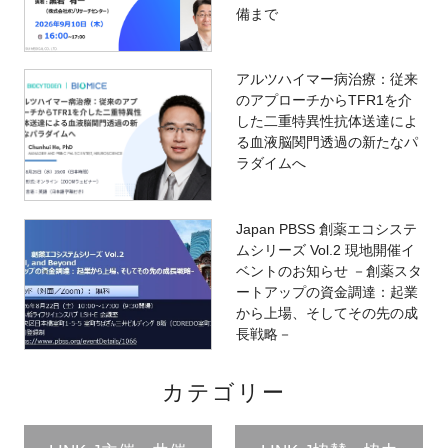
備まで
アルツハイマー病治療：従来
のアプローチからTFR1を介
した二重特異性抗体送達によ
る血液脳関門透過の新たなパ
ラダイムへ
Japan PBSS 創薬エコシステ
ムシリーズ Vol.2 現地開催イ
ベントのお知らせ －創薬スタ
ートアップの資金調達：起業
から上場、そしてその先の成
長戦略－
カテゴリー