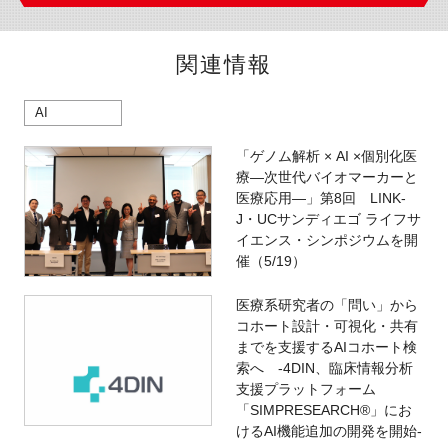
関連情報
AI
「ゲノム解析 × AI ×個別化医
療―次世代バイオマーカーと
医療応用―」第8回 LINK-
J・UCサンディエゴ ライフサ
イエンス・シンポジウムを開
催（5/19）
医療系研究者の「問い」から
コホート設計・可視化・共有
までを支援するAIコホート検
索へ -4DIN、臨床情報分析
支援プラットフォーム
「SIMPRESEARCH®」にお
けるAI機能追加の開発を開始-