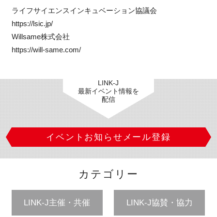
ライフサイエンスインキュベーション協議会

https://lsic.jp/

Willsame株式会社

https://will-same.com/
LINK-J
最新イベント情報を
配信
イベントお知らせメール登録
カテゴリー
LINK-J主催・共催
LINK-J協賛・協力