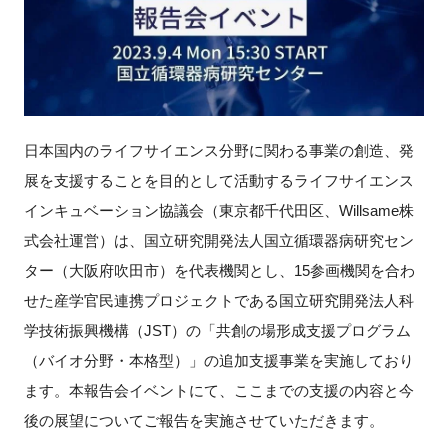
新規登録
イベント
プログラム
日本国内のライフサイエンス分野に関わる事業の創造、発
展を支援することを目的として活動するライフサイエンス
インタビュー・コラム
インキュベーション協議会（東京都千代田区、Willsame株
式会社運営）は、国立研究開発法人国立循環器病研究セン
ニュース・掲示板
ター（大阪府吹田市）を代表機関とし、15参画機関を合わ
せた産学官民連携プロジェクトである国立研究開発法人科
LINK-Jを知る
学技術振興機構（JST）の「共創の場形成支援プログラム
特別会員
（バイオ分野・本格型）」の追加支援事業を実施しており
ます。本報告会イベントにて、ここまでの支援の内容と今
施設・アクセス
後の展望についてご報告を実施させていただきます。