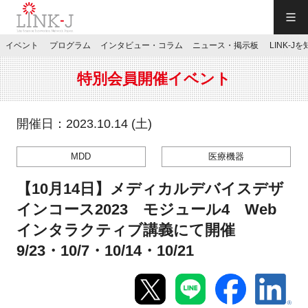
一般社団法人LINK-J／LINK-J
イベント
プログラム
インタビュー・コラム
ニュース・掲示板
LINK-J
JP
／
EN
特別会員開催イベント
開催日：2023.10.14 (土)
MDD
医療機器
特別会員専用メニュー
【10月14日】メディカルデバイスデザ
施設ご予約
インコース2023 モジュール4 Web
インタラクティブ講義にて開催
お問い合わせ
9/23・10/7・10/14・10/21
マイページ