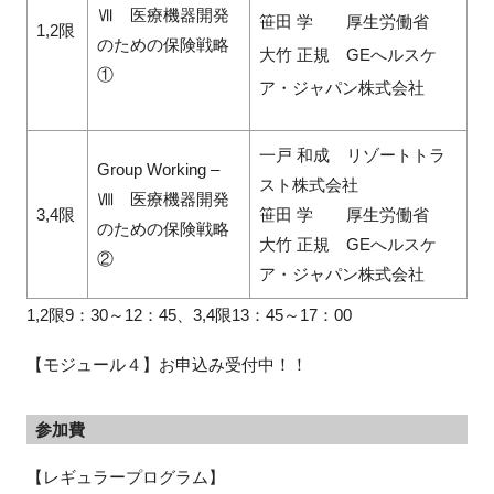
Ⅶ 医療機器開発
笹田 学 厚生労働省
1,2限
のための保険戦略
大竹 正規 GEへルスケ
①
ア・ジャパン株式会社
一戸 和成 リゾートトラ
Group Working –
スト株式会社
Ⅷ 医療機器開発
3,4限
笹田 学 厚生労働省
のための保険戦略
大竹 正規 GEへルスケ
②
ア・ジャパン株式会社
1,2限9：30～12：45、3,4限13：45～17：00
【モジュール４】お申込み受付中！！
参加費
【レギュラープログラム】