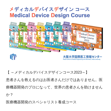
新規登録
イベント
プログラム
インタビュー・コラム
ニュース・掲示板
【 ～メディカルデバイスデザインコース2023～】
LINK-Jを知る
患者さんを救えるのはお医者さんだけではありません。医
療機器開発のプロになって、世界の患者さんを助けません
特別会員
か？
施設・アクセス
医療機器開発のスペシャリスト養成コース