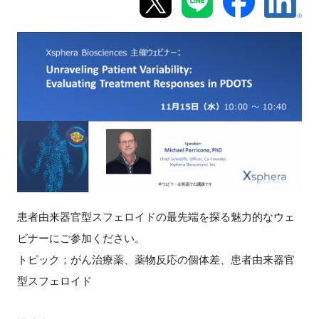
新規登録
イベント
プログラム
インタビュー・コラム
ニュース・掲示板
LINK-Jを知る
患者由来器官型スフェロイドの最先端を探る魅力的なウェ
ビナーにご参加ください。
特別会員
トピック；がん治療薬、薬物反応の個体差、患者由来器官
型スフェロイド
施設・アクセス