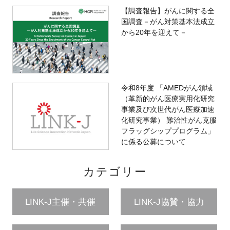
【調査報告】がんに関する全
国調査－がん対策基本法成立
から20年を迎えて－
令和8年度 「AMEDがん領域
（革新的がん医療実用化研究
事業及び次世代がん医療加速
化研究事業） 難治性がん克服
フラッグシッププログラム」
に係る公募について
カテゴリー
LINK-J主催・共催
LINK-J協賛・協力