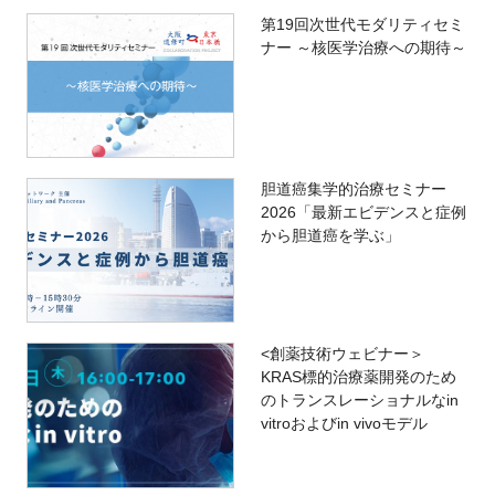
第19回次世代モダリティセミ
ナー ～核医学治療への期待～
胆道癌集学的治療セミナー
2026「最新エビデンスと症例
から胆道癌を学ぶ」
<創薬技術ウェビナー＞
KRAS標的治療薬開発のため
のトランスレーショナルなin
vitroおよびin vivoモデル