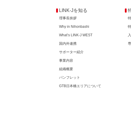
LINK-Jを知る
理事長挨拶
Why in Nihonbashi
What’s LINK-J WEST
国内外連携
サポーター紹介
事業内容
組織概要
パンフレット
GTB日本橋エリアについて