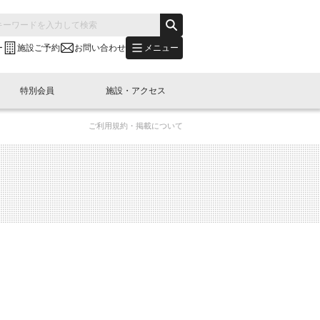
メニュー
ー
施設ご予約
お問い合わせ
特別会員
施設・アクセス
ご利用規約・掲載について
's "LINK-BioBAY TOKYO"？
s LINK-J WEST
申し込み
ご予約
(News Letter)
特別会員開催
ニュース・事業紹介
内容
橋コラム
出展・参加
イベント
B日本橋エリアについて