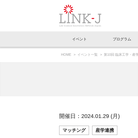
一般社団法人LI
イベント
プログラム
FAQ
イベントお知らせメール登録
HOME
イベント一覧
第10回 臨床工学・産
イベント一覧
インタビュー・コラム一覧
ニュース一覧
Out of Box相談室
理事長挨拶
特別会員一覧
ラウンジ・会議室
LINK-J主催・共催
スペシャルインタビュー
トピック
特別
プレ
国内外連携
専用メニューはこちら
アクセス
LINK-J協賛・協力
連載コラム
メディア情報
出展
海外
組織概要
過去イベント
事務局だより
アクセラレーション
マイ
イベ
開催日：2024.01.29 (月)
協賛・協力
施設
マッチング
産学連携