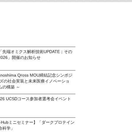
先端オミクス解析技術UPDATE；その
026」開催のお知らせ
anoshima Qross MOU締結記念シンポジ
ーズの社会実装と未来医療イノベーショ
ムの構築 ～
am2026 UCSDコース参加者選考会イベント
ds-Hubミニセミナー】「ダークプロテイン
命科学」