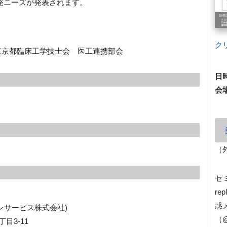
ニーズが発表されます。
ク
京都臨床工学技士会 医工連携部会
日
会
（
セ
re
惑
（
目3-11
