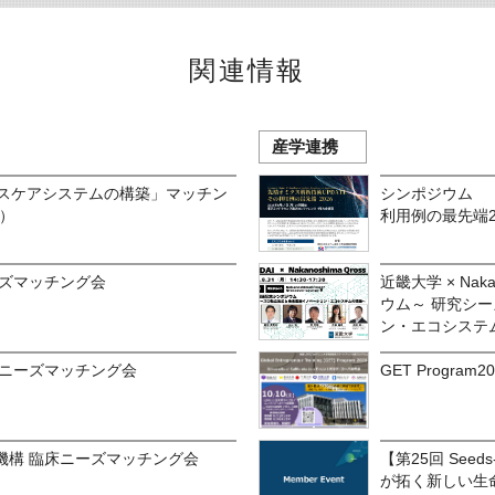
関連情報
産学連携
ルスケアシステムの構築」マッチン
シンポジウム 「
催）
利用例の最先端2
ーズマッチング会
近畿大学 × Nak
ウム～ 研究シ
ン・エコシステ
床ニーズマッチング会
GET Progr
機構 臨床ニーズマッチング会
【第25回 See
が拓く新しい生