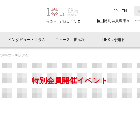
NK-J／LINK-J
JP
／
EN
特別会員専用メニュ
インタビュー・コラム
ニュース・掲示板
LINK-Jを知る
学連携マッチング会
イベントレポート一覧
人と情報の交流掲示板一覧
What's "UNIKORN"？
Why in Nihonbashi
特別会員について
オフィス・ラボ
What
What’
入会
施設
会員開催
スリリース
ベンチャーインタビュー
LINK-J主催・共催
会員プレスリリース
会報誌 
サポーター紹介
事業
特別会員開催イベント
閉じる
・参加
関連
サポーターコラム
LINK-J協賛・協力
募集
日本
パンフレット
GT
ページ
ント告知